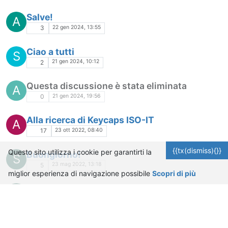
Salve!
A
22 gen 2024, 13:55
3
Ciao a tutti
S
21 gen 2024, 10:12
2
Questa discussione è stata eliminata
A
21 gen 2024, 19:56
0
Alla ricerca di Keycaps ISO-IT
A
23 ott 2022, 08:40
17
{{tx(dismiss){}}
Questo sito utilizza i cookie per garantirti la
Buongiorno!
S
23 mag 2022, 13:18
5
miglior esperienza di navigazione possibile
Scopri di più
ciao a tutti
L
25 mar 2022, 08:55
2
non saprei che di