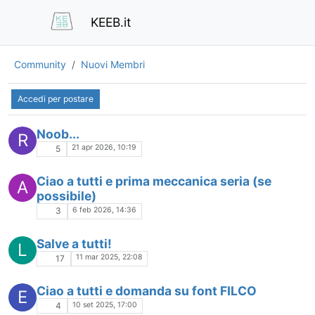
KEEB.it
Community
Nuovi Membri
Accedi per postare
Noob...
R
21 apr 2026, 10:19
5
Ciao a tutti e prima meccanica seria (se
A
possibile)
6 feb 2026, 14:36
3
Salve a tutti!
L
11 mar 2025, 22:08
17
Ciao a tutti e domanda su font FILCO
E
10 set 2025, 17:00
4