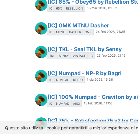
[IC] 65% - Obey65 by Rebellion St
15 mar 2026, 09:52
IC
65%
REBELLION
[IC] GMK MTNU Dasher
24 feb 2026, 21:35
IC
MTNU
DASHER
GMK
[IC] TKL - Seal TKL by Sensy
23 feb 2026, 21:16
TKL
SENSY
VINTAGE
IC
[IC] Numpad - NP-R by Bagri
1 giu 2025, 16:36
IC
NUMPAD
RETRO
[IC] 100% Numpad - Graviton by a
15 feb 2026, 11:06
IC
NUMPAD
AI03
[IC] 75% - Satisfaction75 v2 by 
Questo sito utilizza i cookie per garantirti la miglior esperienza di
18 gen 2026, 11:06
IC
75%
CANNONKEYS