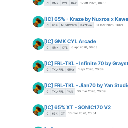
12 ott 2025, 08:33
IC
GMK
CYL
RAZ
[IC] 65% - Kraze by Nuxros x Kaw
31 mar 2026, 20:21
IC
65%
NUXROSKB
KAZEWA
[IC] GMK CYL Arcade
6 apr 2026, 08:03
IC
GMK
CYL
[IC] FRL-TKL - Infinite 70 by Grays
1 apr 2026, 20:34
IC
TKL-FRL
GRAY
[IC] FRL-TKL - Jian70 by Yan Studi
30 mar 2026, 20:09
IC
TKL-FRL
YAN
[IC] 65% XT - SONIC170 V2
16 mar 2026, 20:54
IC
65%
XT