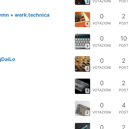
VOTAZIONI
POST
3
ymn + werk.technica
0
2
VOTAZIONI
POST
4
0
10
VOTAZIONI
POST
3
gDaiLo
0
2
VOTAZIONI
POST
2
0
2
VOTAZIONI
POST
4
0
4
VOTAZIONI
POST
2
0
2