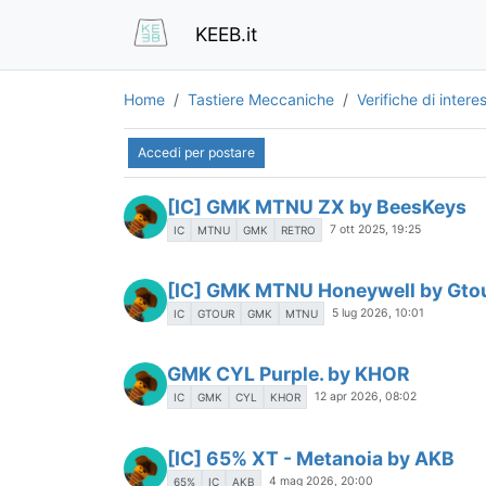
KEEB.it
Home
Tastiere Meccaniche
Verifiche di intere
Accedi per postare
[IC] GMK MTNU ZX by BeesKeys
7 ott 2025, 19:25
IC
MTNU
GMK
RETRO
[IC] GMK MTNU Honeywell by Gto
5 lug 2026, 10:01
IC
GTOUR
GMK
MTNU
GMK CYL Purple. by KHOR
12 apr 2026, 08:02
IC
GMK
CYL
KHOR
[IC] 65% XT - Metanoia by AKB
4 mag 2026, 20:00
65%
IC
AKB