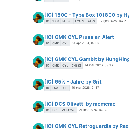
[IC] 1800 - Type Box 101800 by H
17 gen 2026, 10:15
IC
1800
RETRO
HYMN
WERK
[IC] GMK CYL Prussian Alert
14 apr 2024, 07:26
IC
GMK
CYL
[IC] GMK CYL Gambit by HungHin
14 mar 2026, 09:16
IC
GMK
CYL
CHESS
[IC] 65% - Jahre by Grit
19 mar 2026, 21:57
IC
65%
GRIT
[IC] DCS Olivetti by mcmcmc
21 mar 2026, 10:14
IC
DCS
MCMCMC
[IC] GMK CYL Retroguardia by Raz