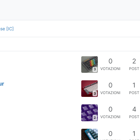
sse [IC]
0
2
VOTAZIONI
POST
3
ur
0
1
VOTAZIONI
POST
3
0
4
VOTAZIONI
POST
2
0
1