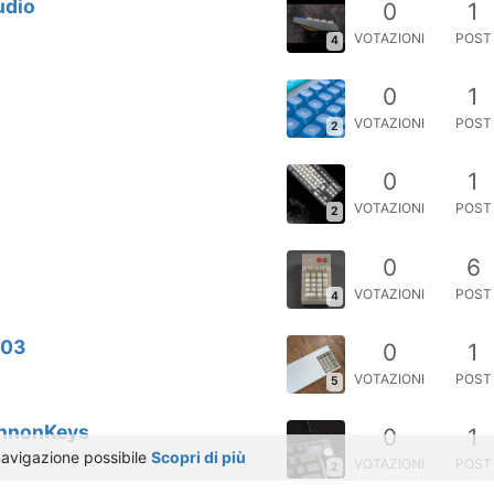
udio
0
1
VOTAZIONI
POST
4
0
1
VOTAZIONI
POST
2
0
1
VOTAZIONI
POST
2
0
6
VOTAZIONI
POST
4
i03
0
1
VOTAZIONI
POST
5
CannonKeys
0
1
 navigazione possibile
Scopri di più
VOTAZIONI
POST
2