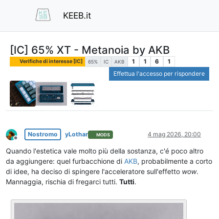
KEEB.it
[IC] 65% XT - Metanoia by AKB
1
1
6
1
Verifiche di interesse [IC]
65%
IC
AKB
Effettua l'accesso per rispondere
Nostromo
yLothar
4 mag 2026, 20:00
MODS
Non in linea
Quando l'estetica vale molto più della sostanza, c'é poco altro
da aggiungere: quel furbacchione di
AKB
, probabilmente a corto
di idee, ha deciso di spingere l'acceleratore sull'effetto
wow
.
Mannaggia, rischia di fregarci tutti.
Tutti
.