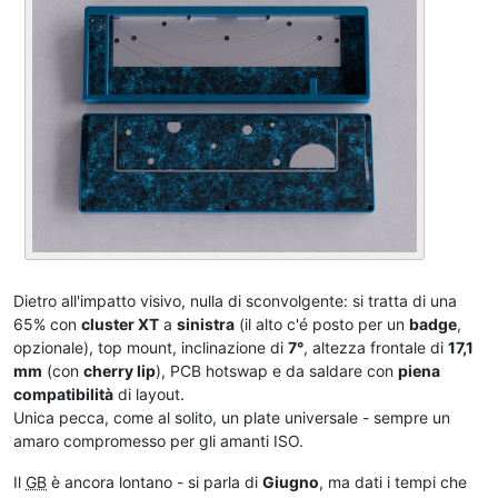
Dietro all'impatto visivo, nulla di sconvolgente: si tratta di una
65% con
cluster XT
a
sinistra
(il alto c'é posto per un
badge
,
opzionale), top mount, inclinazione di
7°
, altezza frontale di
17,1
mm
(con
cherry lip
), PCB hotswap e da saldare con
piena
compatibilità
di layout.
Unica pecca, come al solito, un plate universale - sempre un
amaro compromesso per gli amanti ISO.
Il
GB
è ancora lontano - si parla di
Giugno
, ma dati i tempi che