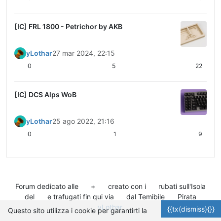
[IC] FRL 1800 - Petrichor by AKB
yLothar
27 mar 2024, 22:15
0
5
22
[IC] DCS Alps WoB
yLothar
25 ago 2022, 21:16
0
1
9
Forum dedicato alle
+
creato con i
rubati sull'Isola
del
e trafugati fin qui via
dal Temibile
Pirata
yLothar
.
{{tx(dismiss){}}
Questo sito utilizza i cookie per garantirti la