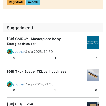
Registrati
Accedi
Suggerimenti
[GB] GMK CYL Masterpiece R2 by
Energieschleuder
yLothar
3 giu 2026, 19:50
0
3
7
[GB] TKL - Spyder TKL by thocciness
yLothar
7 ago 2024, 21:30
0
1
6
[GB] 65% - Loki65