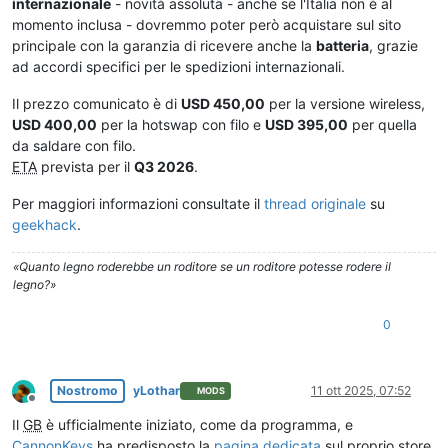
internazionale
- novità assoluta - anche se l'Italia non è al
momento inclusa - dovremmo poter però acquistare sul sito
principale con la garanzia di ricevere anche la
batteria
, grazie
ad accordi specifici per le spedizioni internazionali.
Il prezzo comunicato è di
USD 450,00
per la versione wireless,
USD 400,00
per la hotswap con filo e
USD 395,00
per quella
da saldare con filo.
ETA
prevista per il
Q3 2026
.
Per maggiori informazioni consultate il
thread originale
su
geekhack
.
«Quanto legno roderebbe un roditore se un roditore potesse rodere il
legno?»
0
Nostromo
yLothar
11 ott 2025, 07:52
MODS
Non in linea
Il
GB
è ufficialmente iniziato, come da programma, e
CannonKeys
ha predisposto la
pagina dedicata
sul proprio store.