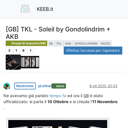
KEEB.it
[GB] TKL - Soleil by Gondolindrim +
AKB
Gruppi di acquisto [GB]
GB
TKL
AKB
GONDOLINDRIM
WOOD
2
1
6
1
Effettua l'accesso per rispondere
Nostromo
yLothar
8 ott 2025, 20:33
MODS
Non in linea
Ne avevamo già parlato
tempo fa
ed ora il
GB
è stato
ufficializzato: si parte il
10 Ottobre
e si chiude l'
11 Novembre
.