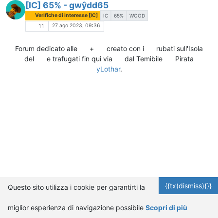
[IC] 65% - gwŷdd65
Verifiche di interesse [IC]
IC
65%
WOOD
27 ago 2023, 09:36
11
Forum dedicato alle
+
creato con i
rubati sull'Isola
del
e trafugati fin qui via
dal Temibile
Pirata
yLothar
.
{{tx(dismiss){}}
Questo sito utilizza i cookie per garantirti la
miglior esperienza di navigazione possibile
Scopri di più