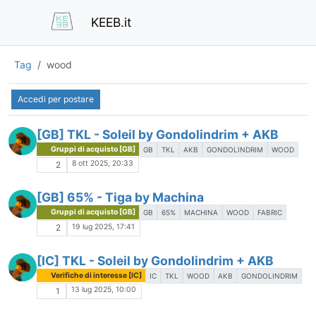
KEEB.it
Tag
wood
Accedi per postare
[GB] TKL - Soleil by Gondolindrim + AKB
Gruppi di acquisto [GB]
GB
TKL
AKB
GONDOLINDRIM
WOOD
8 ott 2025, 20:33
2
[GB] 65% - Tiga by Machina
Gruppi di acquisto [GB]
GB
65%
MACHINA
WOOD
FABRIC
19 lug 2025, 17:41
2
[IC] TKL - Soleil by Gondolindrim + AKB
Verifiche di interesse [IC]
IC
TKL
WOOD
AKB
GONDOLINDRIM
13 lug 2025, 10:00
1