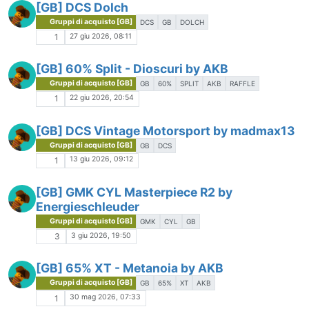
[GB] DCS Dolch
Gruppi di acquisto [GB]
DCS
GB
DOLCH
27 giu 2026, 08:11
1
[GB] 60% Split - Dioscuri by AKB
Gruppi di acquisto [GB]
GB
60%
SPLIT
AKB
RAFFLE
22 giu 2026, 20:54
1
[GB] DCS Vintage Motorsport by madmax13
Gruppi di acquisto [GB]
GB
DCS
13 giu 2026, 09:12
1
[GB] GMK CYL Masterpiece R2 by
Energieschleuder
Gruppi di acquisto [GB]
GMK
CYL
GB
3 giu 2026, 19:50
3
[GB] 65% XT - Metanoia by AKB
Gruppi di acquisto [GB]
GB
65%
XT
AKB
30 mag 2026, 07:33
1