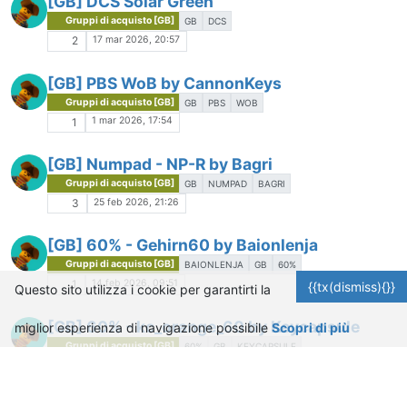
[GB] DCS Solar Green
Gruppi di acquisto [GB]
GB
DCS
17 mar 2026, 20:57
2
[GB] PBS WoB by CannonKeys
Gruppi di acquisto [GB]
GB
PBS
WOB
1 mar 2026, 17:54
1
[GB] Numpad - NP-R by Bagri
Gruppi di acquisto [GB]
GB
NUMPAD
BAGRI
25 feb 2026, 21:26
3
[GB] 60% - Gehirn60 by Baionlenja
Gruppi di acquisto [GB]
BAIONLENJA
GB
60%
14 feb 2026, 09:51
1
{{tx(dismiss){}}
Questo sito utilizza i cookie per garantirti la
[GB] 60% - kc_orange_60 by Keycapsule
miglior esperienza di navigazione possibile
Scopri di più
Gruppi di acquisto [GB]
60%
GB
KEYCAPSULE
10 feb 2026, 21:46
1