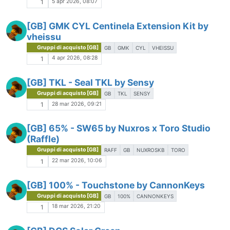
5 apr 2026, 08:07
1
[GB] GMK CYL Centinela Extension Kit by
vheissu
Gruppi di acquisto [GB]
GB
GMK
CYL
VHEISSU
4 apr 2026, 08:28
1
[GB] TKL - Seal TKL by Sensy
Gruppi di acquisto [GB]
GB
TKL
SENSY
28 mar 2026, 09:21
1
[GB] 65% - SW65 by Nuxros x Toro Studio
(Raffle)
Gruppi di acquisto [GB]
RAFF
GB
NUXROSKB
TORO
22 mar 2026, 10:06
1
[GB] 100% - Touchstone by CannonKeys
Gruppi di acquisto [GB]
GB
100%
CANNONKEYS
18 mar 2026, 21:20
1