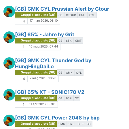
[GB] GMK CYL Prussian Alert by Gtour
Gruppi di acquisto [GB]
GB
GTOUR
GMK
CYL
17 mag 2026, 08:10
4
[GB] 65% - Jahre by Grit
Gruppi di acquisto [GB]
GB
65%
GRIT
16 mag 2026, 07:44
1
[GB] GMK CYL Thunder God by
HungHingDaiLo
Gruppi di acquisto [GB]
GB
GMK
CYL
2 mag 2026, 10:20
4
[GB] 65% XT - SONIC170 V2
Gruppi di acquisto [GB]
GB
65%
XT
11 apr 2026, 08:01
1
[GB] GMK CYL Power 2048 by biip
Gruppi di acquisto [GB]
GMK
CYL
BIIP
GB