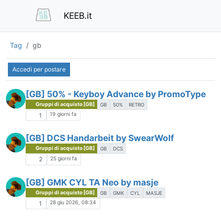
KEEB.it
Tag
gb
Accedi per postare
[GB] 50% - Keyboy Advance by PromoType
Gruppi di acquisto [GB]
GB
50%
RETRO
19 giorni fa
1
[GB] DCS Handarbeit by SwearWolf
Gruppi di acquisto [GB]
GB
DCS
25 giorni fa
2
[GB] GMK CYL TA Neo by masje
Gruppi di acquisto [GB]
GB
GMK
CYL
MASJE
28 giu 2026, 08:34
1