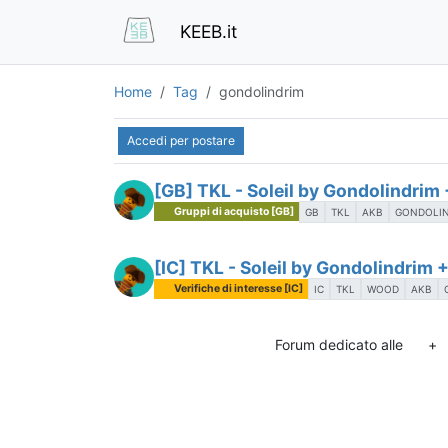
KEEB.it
Home
Tag
gondolindrim
Accedi per postare
[GB] TKL - Soleil by Gondolindrim
Gruppi di acquisto [GB]
GB
TKL
AKB
GONDOLI
[IC] TKL - Soleil by Gondolindrim 
Verifiche di interesse [IC]
IC
TKL
WOOD
AKB
Forum dedicato alle
+