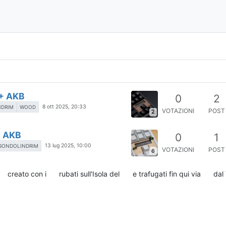
 + AKB
0
2
8 ott 2025, 20:33
NDRIM
WOOD
VOTAZIONI
POST
2
+ AKB
0
1
13 lug 2025, 10:00
GONDOLINDRIM
VOTAZIONI
POST
6
creato con i
rubati sull'Isola del
e trafugati fin qui via
dal 