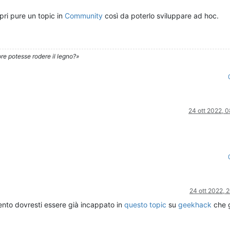
pri pure un topic in
Community
così da poterlo sviluppare ad hoc.
re potesse rodere il legno?»
24 ott 2022, 
24 ott 2022, 
ento dovresti essere già incappato in
questo topic
su
geekhack
che g