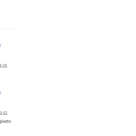
0
08:26
0
20:52
iusto