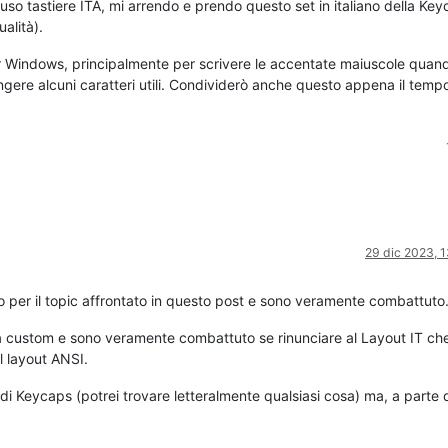
so tastiere ITA, mi arrendo e prendo questo set in italiano della Key
alità).
 Windows, principalmente per scrivere le accentate maiuscole quand
ere alcuni caratteri utili. Condividerò anche questo appena il temp
29 dic 2023, 
o per il topic affrontato in questo post e sono veramente combattuto
a custom e sono veramente combattuto se rinunciare al Layout IT ch
 layout ANSI.
 di Keycaps (potrei trovare letteralmente qualsiasi cosa) ma, a parte 