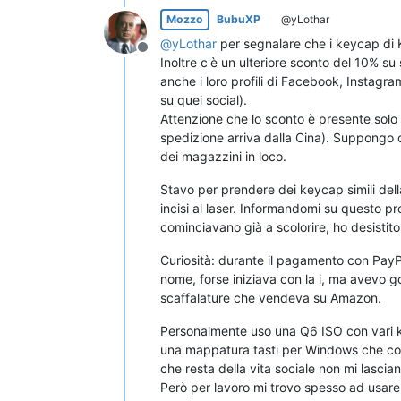
Mozzo
BubuXP
@yLothar
@
yLothar
per segnalare che i keycap di K
Non in linea
Inoltre c'è un ulteriore sconto del 10% su 
anche i loro profili di Facebook, Instag
su quei social).
Attenzione che lo sconto è presente solo su
spedizione arriva dalla Cina). Suppongo c
dei magazzini in loco.
Stavo per prendere dei keycap simili de
incisi al laser. Informandomi su questo 
cominciavano già a scolorire, ho desistito
Curiosità: durante il pagamento con PayP
nome, forse iniziava con la i, ma avevo g
scaffalature che vendeva su Amazon.
Personalmente uso una Q6 ISO con vari ke
una mappatura tasti per Windows che con
che resta della vita sociale non mi lascia
Però per lavoro mi trovo spesso ad usare 