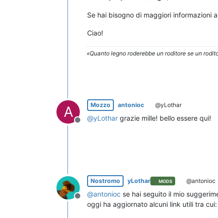
Se hai bisogno di maggiori informazioni a
Ciao!
«Quanto legno roderebbe un roditore se un rodito
Mozzo
antonioc
@yLothar
A
@
yLothar
grazie mille! bello essere qui!
Non in linea
Nostromo
yLothar
@antonioc
MODS
@
antonioc
se hai seguito il mio suggerim
Non in linea
oggi ha aggiornato alcuni link utili tra cui: