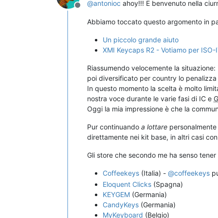
@
antonioc
ahoy!!! E benvenuto nella ciu
Non in linea
Abbiamo toccato questo argomento in pass
Un piccolo grande aiuto
XMI Keycaps R2 - Votiamo per ISO-IT
Riassumendo velocemente la situazione: il
poi diversificato per country lo penalizza
In questo momento la scelta è molto limita
nostra voce durante le varie fasi di IC e
Oggi la mia impressione è che la community
Pur continuando
a lottare
personalmente o
direttamente nei kit base, in altri casi con 
Gli store che secondo me ha senso tener 
Coffeekeys
(Italia) -
@
coffeekeys
pu
Eloquent Clicks
(Spagna)
KEYGEM
(Germania)
CandyKeys
(Germania)
MyKeyboard
(Belgio)