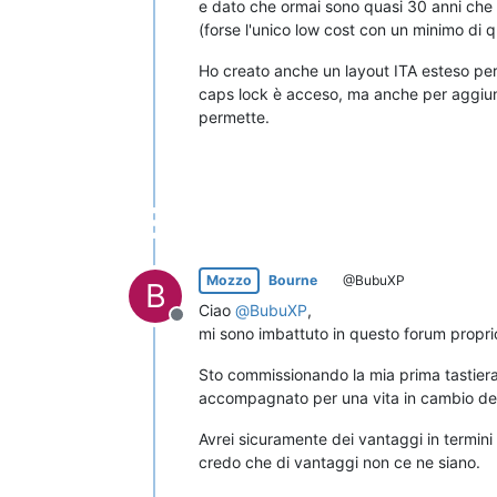
e dato che ormai sono quasi 30 anni che u
(forse l'unico low cost con un minimo di qu
Ho creato anche un layout ITA esteso per
caps lock è acceso, ma anche per aggiung
permette.
Mozzo
Bourne
@BubuXP
B
Ciao
@
BubuXP
,
Non in linea
mi sono imbattuto in questo forum propri
Sto commissionando la mia prima tastier
accompagnato per una vita in cambio del
Avrei sicuramente dei vantaggi in termini
credo che di vantaggi non ce ne siano.