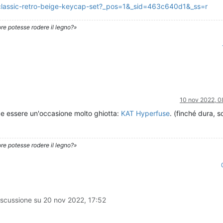
-classic-retro-beige-keycap-set?_pos=1&_sid=463c640d1&_ss=r
re potesse rodere il legno?»
10 nov 2022, 0
be essere un'occasione molto ghiotta:
KAT Hyperfuse
. (finché dura, 
re potesse rodere il legno?»
iscussione su
20 nov 2022, 17:52