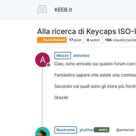
KEEB.it
Alla ricerca di Keycaps ISO-
17
post
6
autori
196
visualizzazio
Nuovi Membri
Mozzo
antonioc
A
Ciao, sono arrivato sul questo forum cer
Non in linea
Fantastico sapere che esiste una communi
Secondo voi quali sono gli store più fornirt
Grazie!
Nostromo
yLothar
@antonioc
MODS