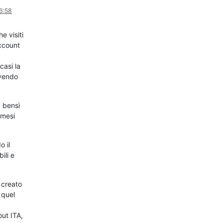
6:58
e visiti
ccount
casi la
avendo
 bensì
 mesi
o il
ili e
 creato
 quel
out ITA,