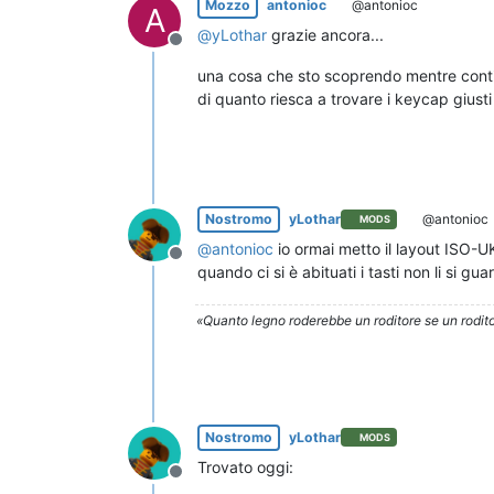
Mozzo
antonioc
@antonioc
A
@
yLothar
grazie ancora...
Non in linea
una cosa che sto scoprendo mentre conti
di quanto riesca a trovare i keycap giust
Nostromo
yLothar
@antonioc
MODS
@
antonioc
io ormai metto il layout ISO-UK
Non in linea
quando ci si è abituati i tasti non li si gu
«Quanto legno roderebbe un roditore se un rodito
Nostromo
yLothar
MODS
Trovato oggi:
Non in linea