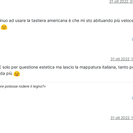
31 ott 2022, 
nuo ad usare la tastiera americana è che mi sto abituando più velo
i
31 ott 2022, 
 solo per questione estetica ma lascio la mappatura italiana, tanto p
arda più
re potesse rodere il legno?»
31 ott 2022, 