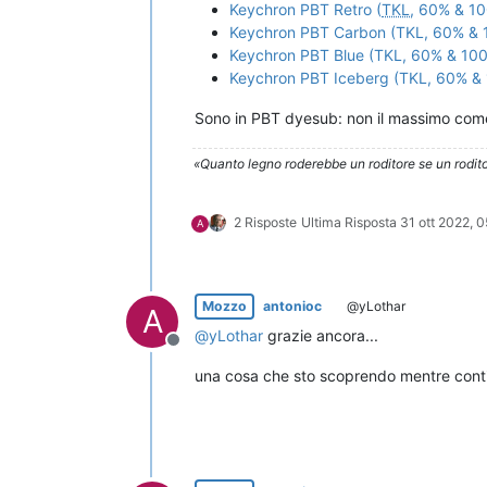
Keychron PBT Retro (
TKL
, 60% & 10
Keychron PBT Carbon (TKL, 60% & 
Keychron PBT Blue (TKL, 60% & 100
Keychron PBT Iceberg (TKL, 60% & 
Sono in PBT dyesub: non il massimo come 
«Quanto legno roderebbe un roditore se un rodito
2 Risposte
Ultima Risposta
31 ott 2022, 
A
Mozzo
antonioc
@yLothar
A
@
yLothar
grazie ancora...
Non in linea
una cosa che sto scoprendo mentre conti