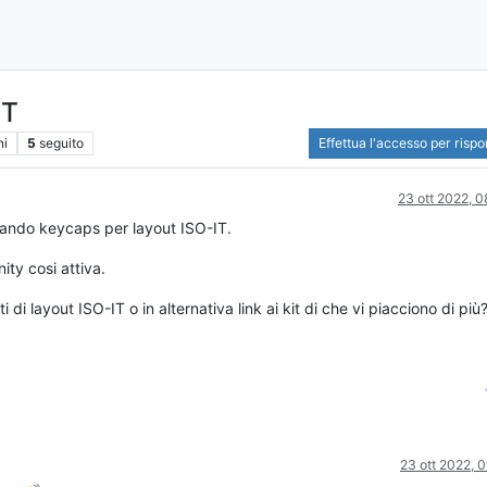
IT
ni
5
seguito
Effettua l'accesso per risp
23 ott 2022, 
cando keycaps per layout ISO-IT.
ty cosi attiva.
i di layout ISO-IT o in alternativa link ai kit di che vi piacciono di più
23 ott 2022, 