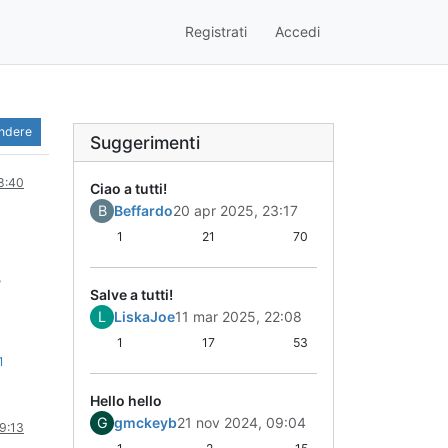
Registrati
Accedi
ondere
Suggerimenti
08:40
Ciao a tutti!
B
Beffardo
20 apr 2025, 23:17
1
21
70
?
Salve a tutti!
L
LiskaJoe
11 mar 2025, 22:08
1
17
53
1
Hello hello
G
gmckeyb
21 nov 2024, 09:04
09:13