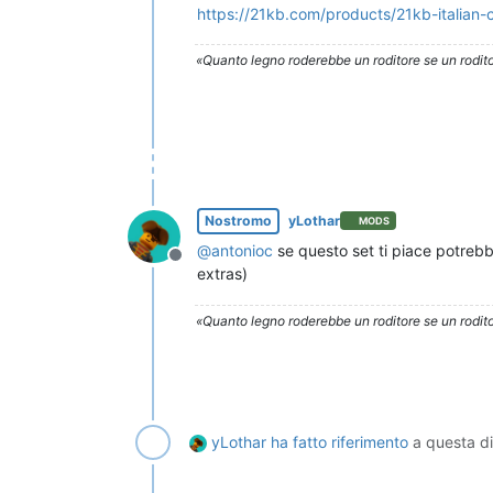
https://21kb.com/products/21kb-italian
«Quanto legno roderebbe un roditore se un rodito
Nostromo
yLothar
MODS
@
antonioc
se questo set ti piace potreb
Non in linea
extras)
«Quanto legno roderebbe un roditore se un rodito
yLothar
ha fatto riferimento
a questa d