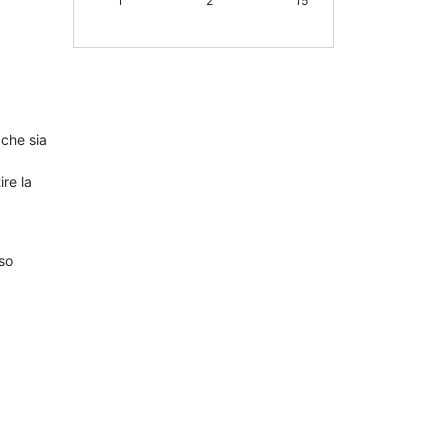
1
2
15
 che sia
re la
so