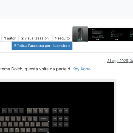
1
autori
2
visualizzazioni
1
seguito
Effettua l'accesso per rispondere
31 ago 2025, 0
e tema Dolch, questa volta da parte di
Key Kobo
.