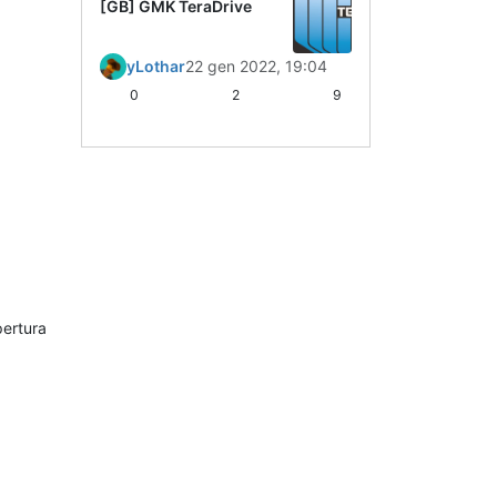
[GB] GMK TeraDrive
yLothar
22 gen 2022, 19:04
0
2
9
pertura