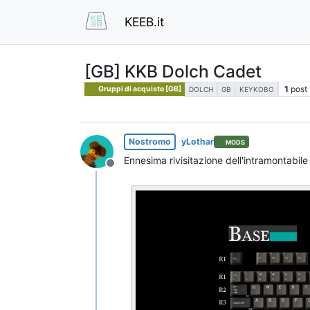
KEEB.it
[GB] KKB Dolch Cadet
1
post
Gruppi di acquisto [GB]
DOLCH
GB
KEYKOBO
Nostromo
yLothar
MODS
Ennesima rivisitazione dell'intramontabil
Non in linea