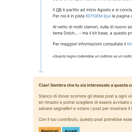
Il
GB
è partito ad inizio Agosto e si conclu
Per noi è in pista
KEYGEM
(
qui
la pagina d
Al netto di molti clamori, nulla di nuovo s
tema Dolch... - ma il kit base, a questo p
Per maggiori informazioni consultate il
th
«Quanto legno roderebbe un roditore se un rodito
Ciao! Sembra che tu sia interessato a questa 
Stanco di dover scorrere gli stessi post a ogni 
eri rimasto e potrai scegliere di essere avvisato 
salvare segnalibri e votare i post per mostrare i
Con il tuo contributo, questo post potrebbe esse
Registrati
Accedi