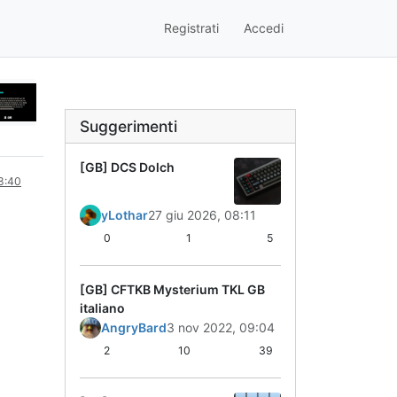
Registrati
Accedi
Suggerimenti
[GB] DCS Dolch
8:40
yLothar
27 giu 2026, 08:11
0
1
5
[GB] CFTKB Mysterium TKL GB
italiano
AngryBard
3 nov 2022, 09:04
2
10
39