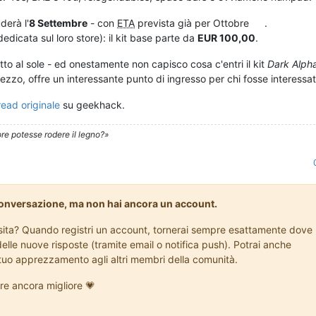
derà l'
8 Settembre
- con
ETA
prevista già per Ottobre
.
edicata sul loro store): il kit base parte da
EUR 100,00
.
otto al sole - ed onestamente non capisco cosa c'entri il kit
Dark Alph
rezzo, offre un interessante punto di ingresso per chi fosse interessat
read originale
su geekhack.
re potesse rodere il legno?»
conversazione, ma non hai ancora un account.
visita? Quando registri un account, tornerai sempre esattamente dove
delle nuove risposte (tramite email o notifica push). Potrai anche
l tuo apprezzamento agli altri membri della comunità.
re ancora migliore 💗