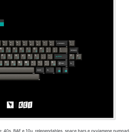
sione: 40s, BAE e 10u, relegendables, space bars e ovviamene numpad.