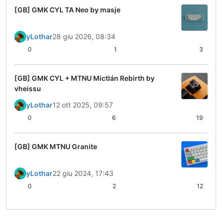
[GB] GMK CYL TA Neo by masje
yLothar
28 giu 2026, 08:34
0
1
3
[GB] GMK CYL + MTNU Mictlán Rebirth by
vheissu
yLothar
12 ott 2025, 09:57
0
6
19
[GB] GMK MTNU Granite
yLothar
22 giu 2024, 17:43
0
2
12