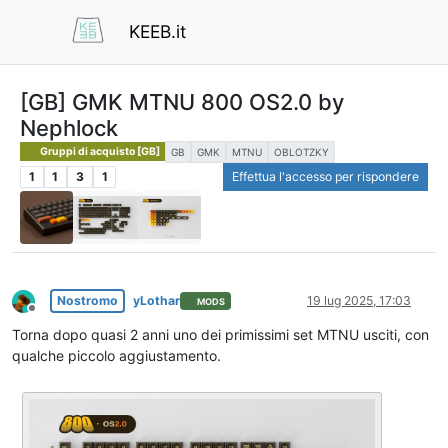
KEEB.it
[GB] GMK MTNU 800 OS2.0 by
Nephlock
Gruppi di acquisto [GB]
GB
GMK
MTNU
OBLOTZKY
1
1
3
1
Effettua l'accesso per rispondere
Nostromo
yLothar
19 lug 2025, 17:03
MODS
Non in linea
Torna dopo quasi 2 anni uno dei primissimi set MTNU usciti, con
qualche piccolo aggiustamento.