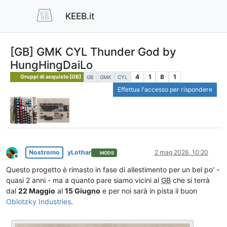
KEEB.it
[GB] GMK CYL Thunder God by
HungHingDaiLo
4
1
8
1
Gruppi di acquisto [GB]
GB
GMK
CYL
Effettua l'accesso per rispondere
Nostromo
yLothar
2 mag 2026, 10:20
MODS
Non in linea
Questo progetto è rimasto in fase di allestimento per un bel po' -
quasi 2 anni - ma a quanto pare siamo vicini al
GB
che si terrà
dal
22 Maggio
al
15 Giugno
e per noi sarà in pista il buon
Oblotzky Industries
.