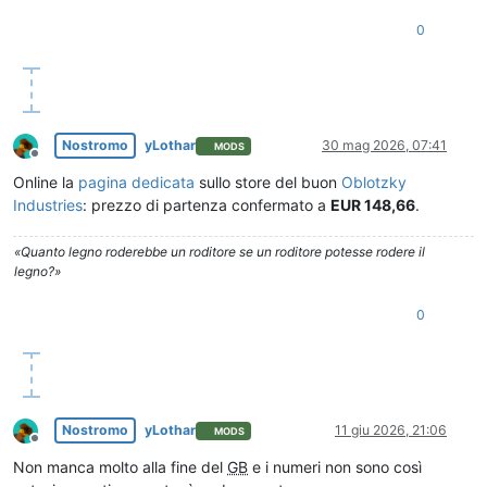
0
Nostromo
yLothar
30 mag 2026, 07:41
MODS
Non in linea
Online la
pagina dedicata
sullo store del buon
Oblotzky
Industries
: prezzo di partenza confermato a
EUR 148,66
.
«Quanto legno roderebbe un roditore se un roditore potesse rodere il
legno?»
0
Nostromo
yLothar
11 giu 2026, 21:06
MODS
Non in linea
Non manca molto alla fine del
GB
e i numeri non sono così