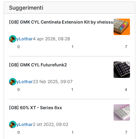
Suggerimenti
[GB] GMK CYL Centinela Extension Kit by vheissu
yLothar
4 apr 2026, 08:28
0
1
7
[GB] GMK CYL Futurefunk2
yLothar
23 feb 2025, 09:07
0
1
4
[GB] 60% XT - Series 6xx
yLothar
2 ott 2022, 09:02
0
1
7