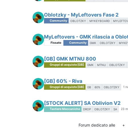
Oblotzky - MyLeftovers Fase 2
Community
OBLOTZKY
MYKEYBOARD
MYLEFTO
MyLeftovers - GMK rilascia a Oblo
Fissato
Community
GMK
OBLOTZKY
MYKE
[GB] GMK MTNU 800
Gruppi di acquisto [GB]
GMK
MTNU
OBLOTZKY
[GB] 60% - Riva
Gruppi di acquisto [GB]
1 n
GB
60%
OBLOTZKY
[STOCK ALERT] SA Oblivion V2
Tastiere Meccaniche
23 m
DROP
OBLOTZKY
SA
Forum dedicato alle
+