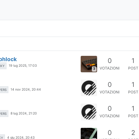
phlock
0
1
19 lug 2025, 17:03
ZKY
VOTAZIONI
POST
3
0
1
14 nov 2024, 20:44
VERS
VOTAZIONI
POST
0
1
8 lug 2024, 21:20
VERS
VOTAZIONI
POST
0
2
4 giu 2024, 20:43
KY