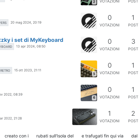
VOTAZIONI
POST
2
0
1
20 mag 2024, 20:19
VERS
VOTAZIONI
POST
tzky i set di MyKeyboard
0
3
13 apr 2024, 08:50
YBOARD
VOTAZIONI
POST
0
1
15 ott 2023, 21:11
RETRO
VOTAZIONI
POST
5
0
1
ov 2022, 08:39
VOTAZIONI
POST
6
1
2
ar 2022, 21:28
VOTAZIONI
POST
creato con i
rubati sull'Isola del
e trafugati fin qui via
dal 