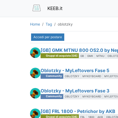
KEEB.it
Home
Tag
oblotzky
Accedi per postare
[GB] GMK MTNU 800 OS2.0 by Ne
Gruppi di acquisto [GB]
GB
GMK
MTNU
OBLOT
Oblotzky - MyLeftovers Fase 5
Community
OBLOTZKY
MYKEYBOARD
MYLEFTO
Oblotzky - MyLeftovers Fase 3
Community
OBLOTZKY
MYKEYBOARD
MYLEFTO
[GB] FRL 1800 - Petrichor by AKB
Gruppi di acquisto [GB]
FRL
1800
AKB
OBLOTZ