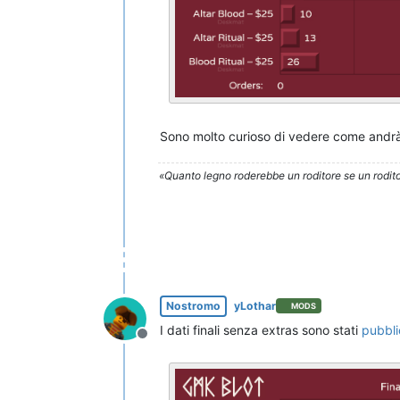
Sono molto curioso di vedere come andrà i
«Quanto legno roderebbe un roditore se un rodito
Nostromo
yLothar
MODS
I dati finali senza extras sono stati
pubbli
Non in linea