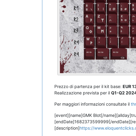
Prezzo di partenza per il kit base:
EUR 1
Realizzazione prevista per il
Q1-Q2 202
Per maggiori informazioni consultate il
th
[event][name]GMK Blot[/name][allday]tr
[endDate]1682373599999[/endDate][remin
[description]
https://www.eloquentclicks