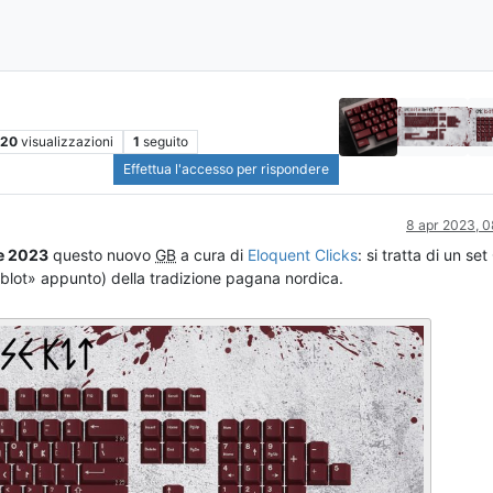
20
visualizzazioni
1
seguito
Effettua l'accesso per rispondere
8 apr 2023, 0
le 2023
questo nuovo
GB
a cura di
Eloquent Clicks
: si tratta di un se
«blot» appunto) della tradizione pagana nordica.