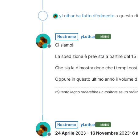
yLothar
ha fatto riferimento
a questa d
Nostromo
yLothar
MODS
Ci siamo!
Non in linea
La spedizione è prevista a partire dal 15
Che sia la dimostrazione che i tempi così
Oppure in questo ultimo anno il volume di
«Quanto legno roderebbe un roditore se un rodito
Nostromo
yLothar
MODS
24 Aprile
2023 -
16 Novembre
2023:
6 
Non in linea