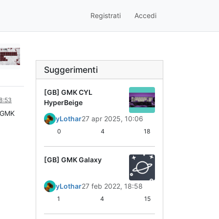
Registrati
Accedi
Suggerimenti
[GB] GMK CYL
8:53
HyperBeige
t GMK
yLothar
27 apr 2025, 10:06
0
4
18
[GB] GMK Galaxy
yLothar
27 feb 2022, 18:58
1
4
15