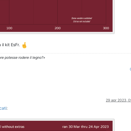
l kit EsFr.
re potesse rodere il legno?»
29 apr 2023, 0
cati
: