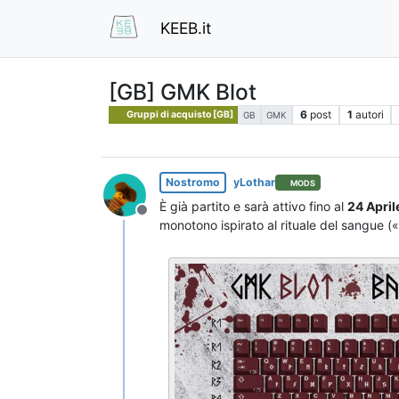
KEEB.it
[GB] GMK Blot
6
post
1
autori
Gruppi di acquisto [GB]
GB
GMK
Nostromo
yLothar
MODS
È già partito e sarà attivo fino al
24 Apri
Non in linea
monotono ispirato al rituale del sangue (