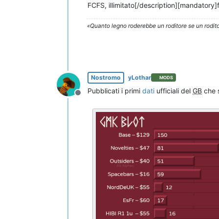
FCFS, illimitato[/description][mandatory
«Quanto legno roderebbe un roditore se un rodito
Nostromo
yLothar
MODS
Pubblicati i primi
dati
ufficiali del
GB
che 
Non in linea