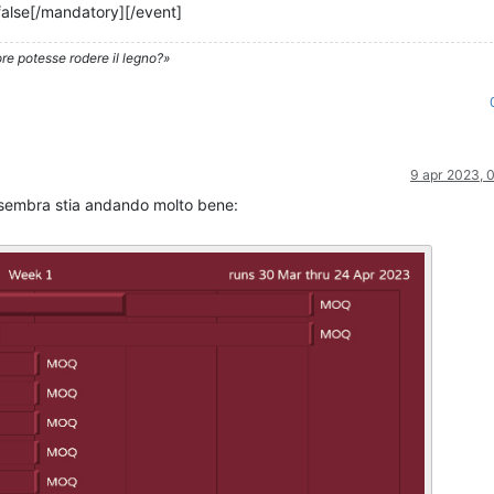
]false[/mandatory][/event]
re potesse rodere il legno?»
9 apr 2023, 
sembra stia andando molto bene: