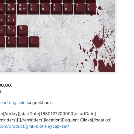
30,00
.
4
.
read originale
su geekhack.
ue[/allday][startDate]1680127200000[/startDate]
ders][][/reminders][location]Eloquent Clicks[/location]
.com/product/gmk-blot-keycap-set/