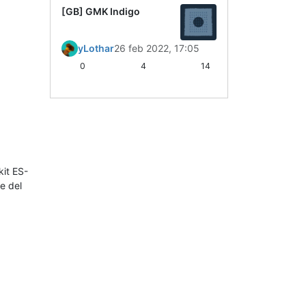
[GB] GMK Indigo
yLothar
26 feb 2022, 17:05
0
4
14
kit ES-
e del