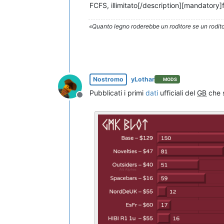
FCFS, illimitato[/description][mandatory
«Quanto legno roderebbe un roditore se un rodito
Nostromo
yLothar
MODS
Pubblicati i primi
dati
ufficiali del
GB
che 
Non in linea