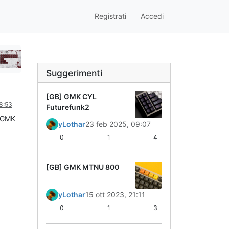
Registrati
Accedi
Suggerimenti
[GB] GMK CYL
8:53
Futurefunk2
t GMK
yLothar
23 feb 2025, 09:07
0
1
4
[GB] GMK MTNU 800
yLothar
15 ott 2023, 21:11
0
1
3