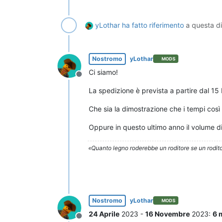
yLothar
ha fatto riferimento
a questa d
Nostromo
yLothar
MODS
Ci siamo!
Non in linea
La spedizione è prevista a partire dal 15
Che sia la dimostrazione che i tempi così
Oppure in questo ultimo anno il volume di
«Quanto legno roderebbe un roditore se un rodito
Nostromo
yLothar
MODS
24 Aprile
2023 -
16 Novembre
2023:
6 
Non in linea