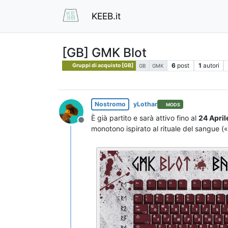
KEEB.it
[GB] GMK Blot
6
post
1
autori
Gruppi di acquisto [GB]
GB
GMK
Nostromo
yLothar
MODS
È già partito e sarà attivo fino al
24 Apri
Non in linea
monotono ispirato al rituale del sangue (