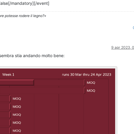
]false[/mandatory][/event]
re potesse rodere il legno?»
9 apr 2023, 
sembra stia andando molto bene: