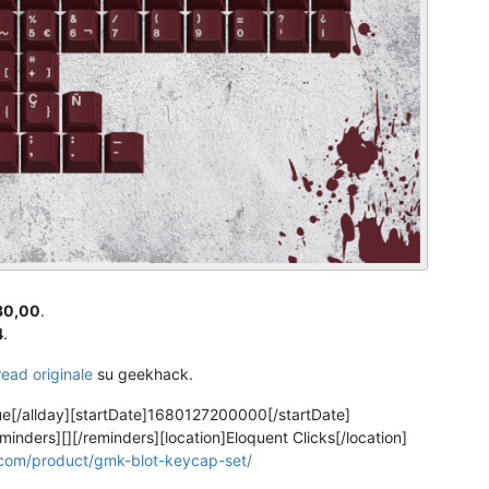
30,00
.
4
.
read originale
su geekhack.
ue[/allday][startDate]1680127200000[/startDate]
ders][][/reminders][location]Eloquent Clicks[/location]
.com/product/gmk-blot-keycap-set/