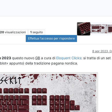
20
visualizzazioni
1
seguito
Effettua l'accesso per rispondere
8 apr 2023, 0
le 2023
questo nuovo
GB
a cura di
Eloquent Clicks
: si tratta di un se
«blot» appunto) della tradizione pagana nordica.