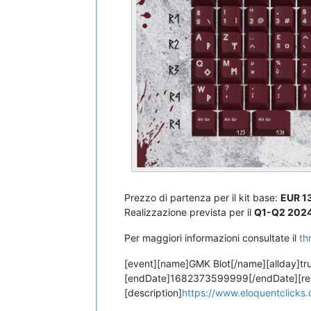
Prezzo di partenza per il kit base:
EUR 1
Realizzazione prevista per il
Q1-Q2 202
Per maggiori informazioni consultate il
th
[event][name]GMK Blot[/name][allday]tr
[endDate]1682373599999[/endDate][remin
[description]
https://www.eloquentclicks