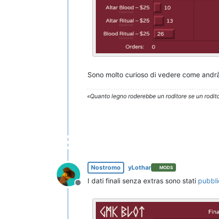
Sono molto curioso di vedere come andrà i
«Quanto legno roderebbe un roditore se un rodito
Nostromo
yLothar
MODS
I dati finali senza extras sono stati
pubbli
Non in linea