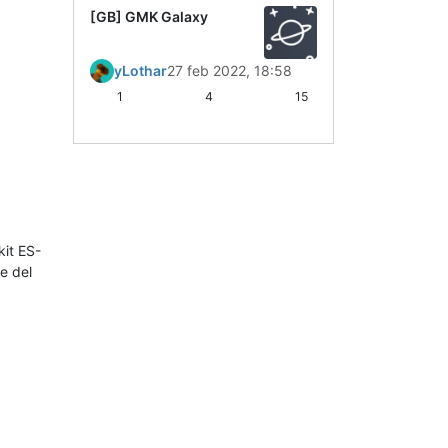
[GB] GMK Galaxy
yLothar
27 feb 2022, 18:58
1
4
15
kit ES-
e del