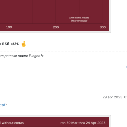
l kit EsFr.
re potesse rodere il legno?»
29 apr 2023, 0
cati
: