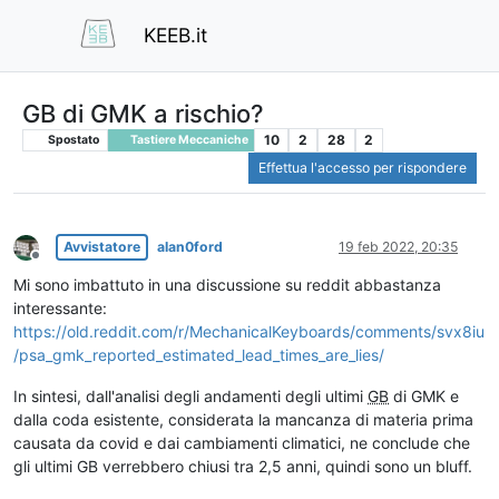
KEEB.it
GB di GMK a rischio?
10
2
28
2
Spostato
Tastiere Meccaniche
Effettua l'accesso per rispondere
Avvistatore
alan0ford
19 feb 2022, 20:35
Non in linea
Mi sono imbattuto in una discussione su reddit abbastanza
interessante:
https://old.reddit.com/r/MechanicalKeyboards/comments/svx8iu
/psa_gmk_reported_estimated_lead_times_are_lies/
In sintesi, dall'analisi degli andamenti degli ultimi
GB
di GMK e
dalla coda esistente, considerata la mancanza di materia prima
causata da covid e dai cambiamenti climatici, ne conclude che
gli ultimi GB verrebbero chiusi tra 2,5 anni, quindi sono un bluff.