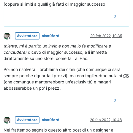
(oppure si limiti a quelli già fatti di maggior successo
0
Avvistatore
alan0ford
20 feb 2022, 10:35
Non in linea
(niente, mi è partito un invio e non me lo fa modificare e
concludere)
dicevo di maggior successo, e li immetta
direttamente su uno store, come fa Tai Hao.
Poi non risolverà il problema dei cloni (che comunque ci sarà
sempre perché riguarda i prezzi), ma non toglierebbe nulla ai
GB
(che comunque manterrebbero un'esclusività) e magari
abbasserebbe un po' i prezzi.
0
Avvistatore
alan0ford
20 feb 2022, 10:48
Non in linea
Nel frattempo segnalo questo altro post di un designer a