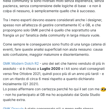
Nella community si sono riversati molti senza esperienza, senza
pazienza, senza comprensione delle logiche di base - e non è
colpa di nessuno, è semplicemente quello che è successo.
Tra i meno esperti devono essere considerati anche i designer,
spesso non all'altezza di gestire correttamente IC e GB, e che
propongono solo GMK perché è quello che soprattutto una
frangia un po' fanatica della community in larga misura vuole.
Come sempre le conseguenze sono frutto di una lunga catena di
eventi, fare queste analisi superficiali non aiuta nessuno: causa
solo confusione, maggior malumore e disorientamento.
GMK Modern Dolch R2
- uno dei set che hanno venduto di più in
assoluto - si è chiuso a
Luglio 2020
e i kit sono stati consegnati
verso fine Ottobre 2021, quindi poco più di un anno più tardi - e
con un ritardo di circa 6 mesi rispetto a quanto dichiarato
inizialmente (Q1 2021).
Lo posso affermare con certezza perché ho qui il set con me
- non ho partecipato al GB ma ho acquistato dai Qoda Studio
qualche extra.
GMK Dracula
è stato consegnato più o meno nello stesso