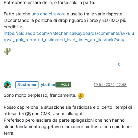
Potrebbero essere deliri, o forse solo in parte.
Fatto sta che
uno che ci lavora
è uscito tra le varie risposte
raccontando le politiche di drop riguardo i proxy EU (IMO più
credibili):
https://old.reddit.com/r/MechanicalKeyboards/comments/svx8iu
/psa_gmk_reported_estimated_lead_times_are_lies/hxk7soa/
0
Nostromo
yLothar
19 feb 2022, 22:48
MODS
Non in linea
Sono molto perplesso, francamente.
Posso capire che la situazione sia fastidiosa e di certo i tempi di
attesa dei
GB
con GMK si sono allungati.
Preferisco però lasciare da parte spiegazioni che non hanno
alcun fondamento oggettivo e rimanere piuttosto con i piedi per
terra.