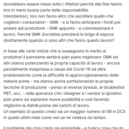
dovrebbero essere messi sotto i riflettori perché alla fine hanno
loro in mano buona parte della responsabilità.
Intendiamoci, loro non fanno altro che ascoltare quello che
vogliono i consumatori - GMK - e si fanno anticipare i fondi per
andare dal produttore - GMK appunto - e commissionare il
lavoro. Perché GMK dovrebbe prendersi la briga di esporsi
direttamente quando ci sono altri che fanno questo lavoro?
In base alle varie notizie che si susseguono in merito ai
produttori il panorama sembra pian piano migliorare: GMK ed
altri stanno potenziando la propria capacità di lavoro - ancora
parzialmente inespressa a causa del Covid-19 ed altre
problematiche come la difficoltà di approvvigionamento delle
materie prime - ma stanno anche perfezionando le proprie
tecniche di produzione - penso al reverse dyesub, al doubleshot
PBT, ecc. - nella speranza che i designer e i vendor si spostino
pian piano ad esplorare nuove possibilità e così facendo
migliorino la distribuzione dei carichi di lavoro.
Un esempio di questo credo sia un maggior numero di GB in DCS
in questi ultimi mesi come non se ne vedeva da tempo.
Il problema dei cloni credo sia irrisolvibile - e l'unica cosa che mi