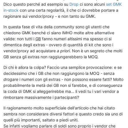
Dico questo perché ad esempio su
Drop
ci sono alcuni
set GMK
in-stock
con una certa regolarità, il che ci dovrebbe portare a
ragionare sui vendor/proxy - e non tanto su GMK.
In questa fase di vita della community sono gli utenti che
chiedono GMK benché ci siano IMHO molte altre alternative
valide: non tutti i
GB
fanno numeri altissimi ma spesso ci si
dimentica degli extras - ovvero di quantità di kit che sono i
vendor/proxy ad acquistare
a priori
. Non è un segreto che molti
GB senza gli extras non raggiungerebbero la MOQ.
Di chi è allora la colpa? Faccio una semplice provocazione: e se
decidessimo che i GB che non raggiungono la MOQ - senza
drogare
i numeri con gli extras - non possono essere fatti? Molto
probabilmente la metà dei GB non si farebbe, e di conseguenza
la coda di GMK si alleggerirebbe ma... li vedi tu i vari vendor a
rimborsare massivamente i partecipanti?
Il ragionamento molto superficiale dell'articolo che hai citato
sembra non considerare diversi fattori e questo credo sia uno di
quelli più importanti, saltato a piedi uniti.
Se infatti vogliamo parlare di soldi sono proprio i vendor che