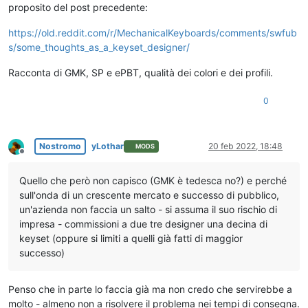
proposito del post precedente:
https://old.reddit.com/r/MechanicalKeyboards/comments/swfub
s/some_thoughts_as_a_keyset_designer/
Racconta di GMK, SP e ePBT, qualità dei colori e dei profili.
0
Nostromo
yLothar
20 feb 2022, 18:48
MODS
Non in linea
Quello che però non capisco (GMK è tedesca no?) e perché
sull'onda di un crescente mercato e successo di pubblico,
un'azienda non faccia un salto - si assuma il suo rischio di
impresa - commissioni a due tre designer una decina di
keyset (oppure si limiti a quelli già fatti di maggior
successo)
Penso che in parte lo faccia già ma non credo che servirebbe a
molto - almeno non a risolvere il problema nei tempi di consegna.