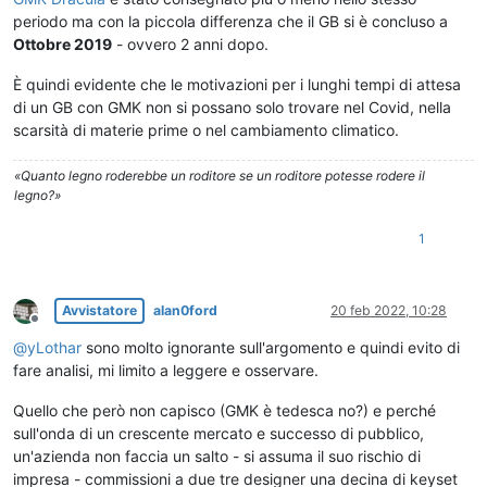
periodo ma con la piccola differenza che il GB si è concluso a
Ottobre 2019
- ovvero 2 anni dopo.
È quindi evidente che le motivazioni per i lunghi tempi di attesa
di un GB con GMK non si possano solo trovare nel Covid, nella
scarsità di materie prime o nel cambiamento climatico.
«Quanto legno roderebbe un roditore se un roditore potesse rodere il
legno?»
1
Avvistatore
alan0ford
20 feb 2022, 10:28
Non in linea
@
yLothar
sono molto ignorante sull'argomento e quindi evito di
fare analisi, mi limito a leggere e osservare.
Quello che però non capisco (GMK è tedesca no?) e perché
sull'onda di un crescente mercato e successo di pubblico,
un'azienda non faccia un salto - si assuma il suo rischio di
impresa - commissioni a due tre designer una decina di keyset