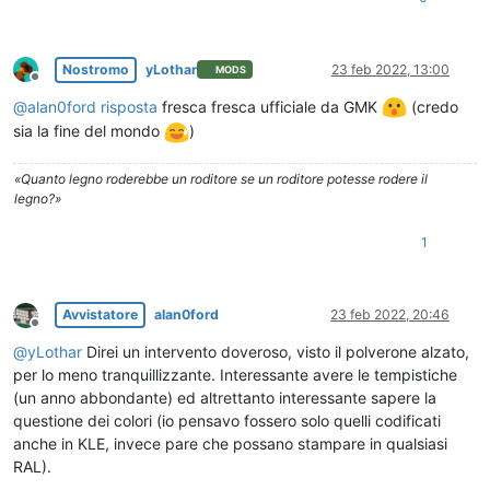
Nostromo
yLothar
23 feb 2022, 13:00
MODS
Non in linea
@
alan0ford
risposta
fresca fresca ufficiale da GMK
(credo
sia la fine del mondo
)
«Quanto legno roderebbe un roditore se un roditore potesse rodere il
legno?»
1
Avvistatore
alan0ford
23 feb 2022, 20:46
Non in linea
@
yLothar
Direi un intervento doveroso, visto il polverone alzato,
per lo meno tranquillizzante. Interessante avere le tempistiche
(un anno abbondante) ed altrettanto interessante sapere la
questione dei colori (io pensavo fossero solo quelli codificati
anche in KLE, invece pare che possano stampare in qualsiasi
RAL).