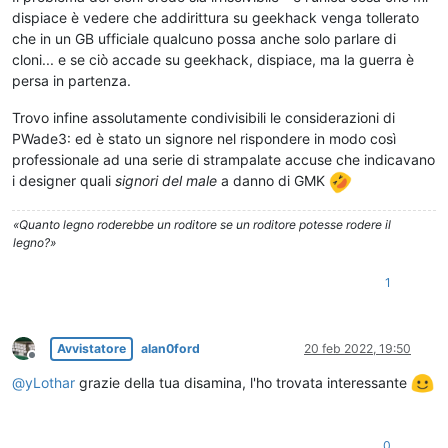
dispiace è vedere che addirittura su geekhack venga tollerato
che in un GB ufficiale qualcuno possa anche solo parlare di
cloni... e se ciò accade su geekhack, dispiace, ma la guerra è
persa in partenza.
Trovo infine assolutamente condivisibili le considerazioni di
PWade3: ed è stato un signore nel rispondere in modo così
professionale ad una serie di strampalate accuse che indicavano
i designer quali
signori del male
a danno di GMK
«Quanto legno roderebbe un roditore se un roditore potesse rodere il
legno?»
1
Avvistatore
alan0ford
20 feb 2022, 19:50
Non in linea
@
yLothar
grazie della tua disamina, l'ho trovata interessante
0