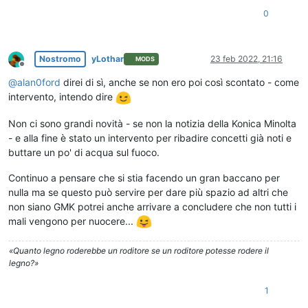
0
Nostromo
yLothar
23 feb 2022, 21:16
MODS
Non in linea
@
alan0ford
direi di sì, anche se non ero poi così scontato - come
intervento, intendo dire
Non ci sono grandi novità - se non la notizia della Konica Minolta
- e alla fine è stato un intervento per ribadire concetti già noti e
buttare un po' di acqua sul fuoco.
Continuo a pensare che si stia facendo un gran baccano per
nulla ma se questo può servire per dare più spazio ad altri che
non siano GMK potrei anche arrivare a concludere che non tutti i
mali vengono per nuocere...
«Quanto legno roderebbe un roditore se un roditore potesse rodere il
legno?»
1