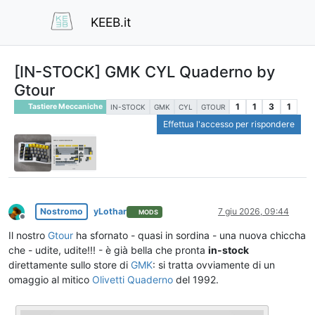
KEEB.it
[IN-STOCK] GMK CYL Quaderno by
Gtour
1
1
3
1
Tastiere Meccaniche
IN-STOCK
GMK
CYL
GTOUR
Effettua l'accesso per rispondere
Nostromo
yLothar
7 giu 2026, 09:44
MODS
Non in linea
Il nostro
Gtour
ha sfornato - quasi in sordina - una nuova chiccha
che - udite, udite!!! - è già bella che pronta
in-stock
direttamente sullo store di
GMK
: si tratta ovviamente di un
omaggio al mitico
Olivetti Quaderno
del 1992.