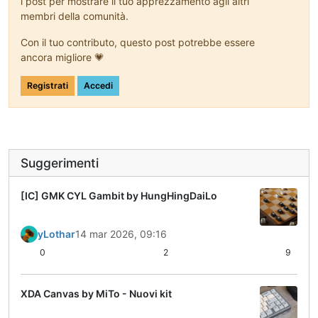
i post per mostrare il tuo apprezzamento agli altri
membri della comunità.
Con il tuo contributo, questo post potrebbe essere
ancora migliore 💗
Registrati
Accedi
Suggerimenti
[IC] GMK CYL Gambit by HungHingDaiLo
yLothar
14 mar 2026, 09:16
0
2
9
XDA Canvas by MiTo - Nuovi kit