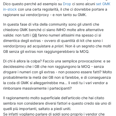
Dico questo perché ad esempio su
Drop
ci sono alcuni
set GMK
in-stock
con una certa regolarità, il che ci dovrebbe portare a
ragionare sui vendor/proxy - e non tanto su GMK.
In questa fase di vita della community sono gli utenti che
chiedono GMK benché ci siano IMHO molte altre alternative
valide: non tutti i
GB
fanno numeri altissimi ma spesso ci si
dimentica degli extras - ovvero di quantità di kit che sono i
vendor/proxy ad acquistare
a priori
. Non è un segreto che molti
GB senza gli extras non raggiungerebbero la MOQ.
Di chi è allora la colpa? Faccio una semplice provocazione: e se
decidessimo che i GB che non raggiungono la MOQ - senza
drogare
i numeri con gli extras - non possono essere fatti? Molto
probabilmente la metà dei GB non si farebbe, e di conseguenza
la coda di GMK si alleggerirebbe ma... li vedi tu i vari vendor a
rimborsare massivamente i partecipanti?
Il ragionamento molto superficiale dell'articolo che hai citato
sembra non considerare diversi fattori e questo credo sia uno di
quelli più importanti, saltato a piedi uniti.
Se infatti vogliamo parlare di soldi sono proprio i vendor che