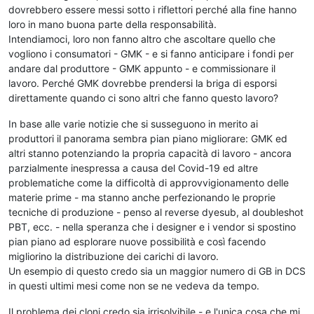
dovrebbero essere messi sotto i riflettori perché alla fine hanno
loro in mano buona parte della responsabilità.
Intendiamoci, loro non fanno altro che ascoltare quello che
vogliono i consumatori - GMK - e si fanno anticipare i fondi per
andare dal produttore - GMK appunto - e commissionare il
lavoro. Perché GMK dovrebbe prendersi la briga di esporsi
direttamente quando ci sono altri che fanno questo lavoro?
In base alle varie notizie che si susseguono in merito ai
produttori il panorama sembra pian piano migliorare: GMK ed
altri stanno potenziando la propria capacità di lavoro - ancora
parzialmente inespressa a causa del Covid-19 ed altre
problematiche come la difficoltà di approvvigionamento delle
materie prime - ma stanno anche perfezionando le proprie
tecniche di produzione - penso al reverse dyesub, al doubleshot
PBT, ecc. - nella speranza che i designer e i vendor si spostino
pian piano ad esplorare nuove possibilità e così facendo
migliorino la distribuzione dei carichi di lavoro.
Un esempio di questo credo sia un maggior numero di GB in DCS
in questi ultimi mesi come non se ne vedeva da tempo.
Il problema dei cloni credo sia irrisolvibile - e l'unica cosa che mi