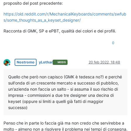
proposito del post precedente:
https://old.reddit.com/r/MechanicalKeyboards/comments/swfub
s/some_thoughts_as_a_keyset_designer/
Racconta di GMK, SP e ePBT, qualità dei colori e dei profili.
0
Nostromo
yLothar
20 feb 2022, 18:48
MODS
Non in linea
Quello che però non capisco (GMK è tedesca no?) e perché
sull'onda di un crescente mercato e successo di pubblico,
un'azienda non faccia un salto - si assuma il suo rischio di
impresa - commissioni a due tre designer una decina di
keyset (oppure si limiti a quelli già fatti di maggior
successo)
Penso che in parte lo faccia già ma non credo che servirebbe a
molto - almeno non a risolvere il problema nei tempi di consegna.