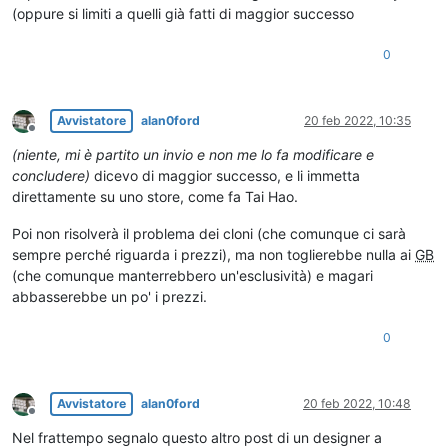
(oppure si limiti a quelli già fatti di maggior successo
0
Avvistatore
alan0ford
20 feb 2022, 10:35
Non in linea
(niente, mi è partito un invio e non me lo fa modificare e
concludere)
dicevo di maggior successo, e li immetta
direttamente su uno store, come fa Tai Hao.
Poi non risolverà il problema dei cloni (che comunque ci sarà
sempre perché riguarda i prezzi), ma non toglierebbe nulla ai
GB
(che comunque manterrebbero un'esclusività) e magari
abbasserebbe un po' i prezzi.
0
Avvistatore
alan0ford
20 feb 2022, 10:48
Non in linea
Nel frattempo segnalo questo altro post di un designer a