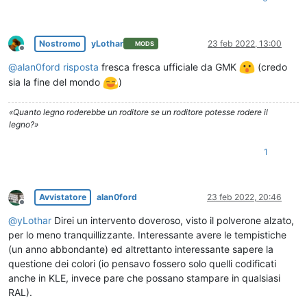
Nostromo
yLothar
23 feb 2022, 13:00
MODS
Non in linea
@
alan0ford
risposta
fresca fresca ufficiale da GMK
(credo
sia la fine del mondo
)
«Quanto legno roderebbe un roditore se un roditore potesse rodere il
legno?»
1
Avvistatore
alan0ford
23 feb 2022, 20:46
Non in linea
@
yLothar
Direi un intervento doveroso, visto il polverone alzato,
per lo meno tranquillizzante. Interessante avere le tempistiche
(un anno abbondante) ed altrettanto interessante sapere la
questione dei colori (io pensavo fossero solo quelli codificati
anche in KLE, invece pare che possano stampare in qualsiasi
RAL).