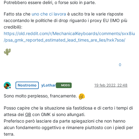
Potrebbero essere deliri, o forse solo in parte.
Fatto sta che
uno che ci lavora
è uscito tra le varie risposte
raccontando le politiche di drop riguardo i proxy EU (IMO più
credibili):
https://old.reddit.com/r/MechanicalKeyboards/comments/svx8iu
/psa_gmk_reported_estimated_lead_times_are_lies/hxk7soa/
0
Nostromo
yLothar
19 feb 2022, 22:48
MODS
Non in linea
Sono molto perplesso, francamente.
Posso capire che la situazione sia fastidiosa e di certo i tempi di
attesa dei
GB
con GMK si sono allungati.
Preferisco però lasciare da parte spiegazioni che non hanno
alcun fondamento oggettivo e rimanere piuttosto con i piedi per
terra.