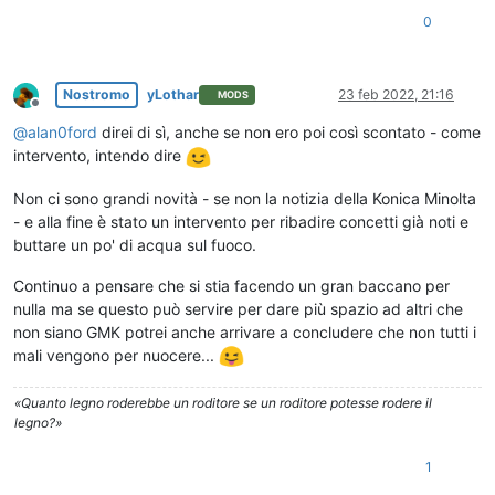
0
Nostromo
yLothar
23 feb 2022, 21:16
MODS
Non in linea
@
alan0ford
direi di sì, anche se non ero poi così scontato - come
intervento, intendo dire
Non ci sono grandi novità - se non la notizia della Konica Minolta
- e alla fine è stato un intervento per ribadire concetti già noti e
buttare un po' di acqua sul fuoco.
Continuo a pensare che si stia facendo un gran baccano per
nulla ma se questo può servire per dare più spazio ad altri che
non siano GMK potrei anche arrivare a concludere che non tutti i
mali vengono per nuocere...
«Quanto legno roderebbe un roditore se un roditore potesse rodere il
legno?»
1