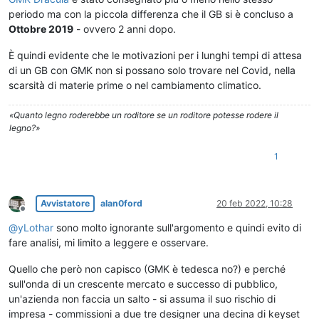
periodo ma con la piccola differenza che il GB si è concluso a
Ottobre 2019
- ovvero 2 anni dopo.
È quindi evidente che le motivazioni per i lunghi tempi di attesa
di un GB con GMK non si possano solo trovare nel Covid, nella
scarsità di materie prime o nel cambiamento climatico.
«Quanto legno roderebbe un roditore se un roditore potesse rodere il
legno?»
1
Avvistatore
alan0ford
20 feb 2022, 10:28
Non in linea
@
yLothar
sono molto ignorante sull'argomento e quindi evito di
fare analisi, mi limito a leggere e osservare.
Quello che però non capisco (GMK è tedesca no?) e perché
sull'onda di un crescente mercato e successo di pubblico,
un'azienda non faccia un salto - si assuma il suo rischio di
impresa - commissioni a due tre designer una decina di keyset