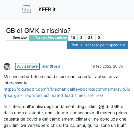
KEEB.it
GB di GMK a rischio?
10
2
28
2
Spostato
Tastiere Meccaniche
Effettua l'accesso per rispondere
Avvistatore
alan0ford
19 feb 2022, 20:35
Non in linea
Mi sono imbattuto in una discussione su reddit abbastanza
interessante:
https://old.reddit.com/r/MechanicalKeyboards/comments/svx8iu
/psa_gmk_reported_estimated_lead_times_are_lies/
In sintesi, dall'analisi degli andamenti degli ultimi
GB
di GMK e
dalla coda esistente, considerata la mancanza di materia prima
causata da covid e dai cambiamenti climatici, ne conclude che
gli ultimi GB verrebbero chiusi tra 2,5 anni, quindi sono un bluff.