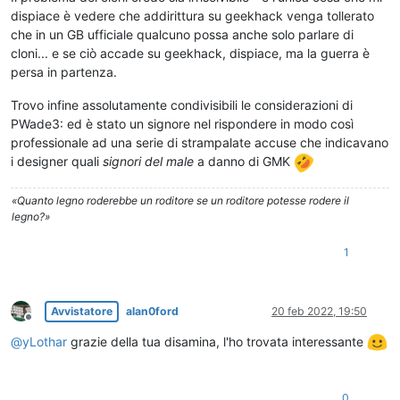
dispiace è vedere che addirittura su geekhack venga tollerato
che in un GB ufficiale qualcuno possa anche solo parlare di
cloni... e se ciò accade su geekhack, dispiace, ma la guerra è
persa in partenza.
Trovo infine assolutamente condivisibili le considerazioni di
PWade3: ed è stato un signore nel rispondere in modo così
professionale ad una serie di strampalate accuse che indicavano
i designer quali
signori del male
a danno di GMK
«Quanto legno roderebbe un roditore se un roditore potesse rodere il
legno?»
1
Avvistatore
alan0ford
20 feb 2022, 19:50
Non in linea
@
yLothar
grazie della tua disamina, l'ho trovata interessante
0