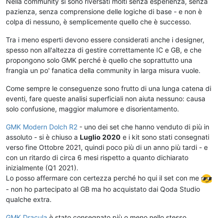
Nella community si sono riversati molti senza esperienza, senza
pazienza, senza comprensione delle logiche di base - e non è
colpa di nessuno, è semplicemente quello che è successo.
Tra i meno esperti devono essere considerati anche i designer,
spesso non all'altezza di gestire correttamente IC e GB, e che
propongono solo GMK perché è quello che soprattutto una
frangia un po' fanatica della community in larga misura vuole.
Come sempre le conseguenze sono frutto di una lunga catena di
eventi, fare queste analisi superficiali non aiuta nessuno: causa
solo confusione, maggior malumore e disorientamento.
GMK Modern Dolch R2
- uno dei set che hanno venduto di più in
assoluto - si è chiuso a
Luglio 2020
e i kit sono stati consegnati
verso fine Ottobre 2021, quindi poco più di un anno più tardi - e
con un ritardo di circa 6 mesi rispetto a quanto dichiarato
inizialmente (Q1 2021).
Lo posso affermare con certezza perché ho qui il set con me
- non ho partecipato al GB ma ho acquistato dai Qoda Studio
qualche extra.
GMK Dracula
è stato consegnato più o meno nello stesso