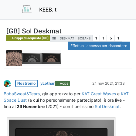
KEEB.it
[GB] Sol Deskmat
1
1
5
1
Gruppi di acquisto [GB]
GB
DESKMAT
BOBAKB
Effettua l'accesso per rispondere
Nostromo
yLothar
24 nov 2021, 21:33
MODS
Non in linea
BobaSweat&Tears
, già apprezzato per
KAT Great Waves
e
KAT
Space Dust
(a cui ho personalmente partecipato), è ora live -
fino al
29 Novembre
(2021) - con il bellissimo
Sol Deskmat
.