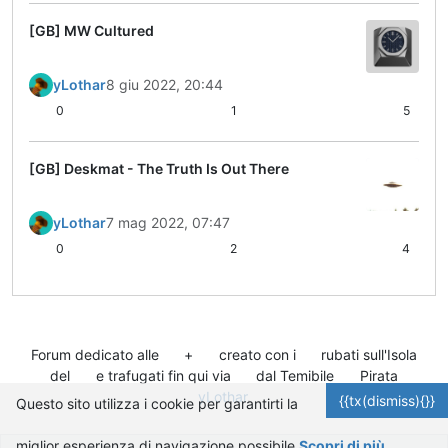
[GB] MW Cultured
yLothar
8 giu 2022, 20:44
0
1
5
[GB] Deskmat - The Truth Is Out There
yLothar
7 mag 2022, 07:47
0
2
4
Forum dedicato alle
+
creato con i
rubati sull'Isola
del
e trafugati fin qui via
dal Temibile
Pirata
yLothar
.
{{tx(dismiss){}}
Questo sito utilizza i cookie per garantirti la
miglior esperienza di navigazione possibile
Scopri di più