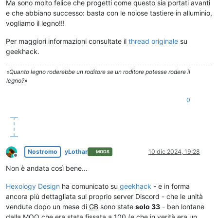
Ma sono molto felice che progetti come questo sia portati avanti
e che abbiano successo: basta con le noiose tastiere in alluminio,
vogliamo il legno!!!
Per maggiori informazioni consultate il
thread originale
su
geekhack.
«Quanto legno roderebbe un roditore se un roditore potesse rodere il
legno?»
0
Nostromo
yLothar
10 dic 2024, 19:28
MODS
Non in linea
Non è andata così bene...
Hexology Design
ha comunicato su
geekhack
- e in forma
ancora più dettagliata sul proprio server Discord - che le unità
vendute dopo un mese di
GB
sono state
solo 33
- ben lontane
dalla MOQ che era stata fissata a 100 (e che in verità era un