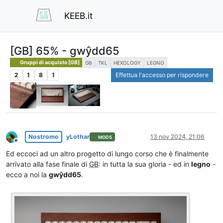
KEEB.it
[GB] 65% - gwŷdd65
Gruppi di acquisto [GB]
GB
TKL
HEXOLOGY
LEGNO
2
1
8
1
Effettua l'accesso per rispondere
Nostromo
yLothar
13 nov 2024, 21:06
MODS
Non in linea
Ed eccoci ad un altro progetto di lungo corso che è finalmente
arrivato alla fase finale di
GB
: in tutta la sua gloria - ed in
legno
-
ecco a noi la
gwŷdd65
.