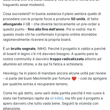
traguardo assai modesto).
Cosa succederà? In buona sostanza il piano sembra quello di
procedere con le proprie forze a produrre
50 unità
, di fatto
allungando
il GB - che diventa tecnicamente un pre-order a
questo punto -
fino alla fine dell'anno
. Poi si vedrà: ma in
questo modo chi ha confermato il proprio ordine dovrebbe
ragionevolmente ricevere la propria board.
È un
brutto segnale
, IMHO. Perché il progetto è valido e perché
di board in legno c'é n'é davvero bisogno. A quanto pare la
nostra community è davvero
troppo radicalizzata
attorno ad
alluminio ed ottone, e da qui fa fatica a schiodarsi.
Hexology ha in piano di mandare ancora alcune unità per review
- si parla del buon Mechmerlin per fortuna
- così da spingere
per qualche extras e recuperare terreno.
Come ho già detto, sono sarò della partita perché il mio cuore è
stato nel frattempo rapito da
ori kōbō
, ma tifo per il progetto e
spero davvero che tutto vada bene. Seguirò la vicenda con
attenzione.