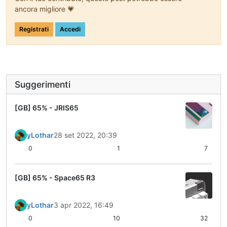
ancora migliore 💗
Registrati
Accedi
Suggerimenti
[GB] 65% - JRIS65
yLothar
28 set 2022, 20:39
0
1
7
[GB] 65% - Space65 R3
yLothar
3 apr 2022, 16:49
0
10
32