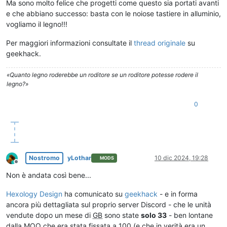
Ma sono molto felice che progetti come questo sia portati avanti
e che abbiano successo: basta con le noiose tastiere in alluminio,
vogliamo il legno!!!
Per maggiori informazioni consultate il
thread originale
su
geekhack.
«Quanto legno roderebbe un roditore se un roditore potesse rodere il
legno?»
0
Nostromo
yLothar
10 dic 2024, 19:28
MODS
Non in linea
Non è andata così bene...
Hexology Design
ha comunicato su
geekhack
- e in forma
ancora più dettagliata sul proprio server Discord - che le unità
vendute dopo un mese di
GB
sono state
solo 33
- ben lontane
dalla MOQ che era stata fissata a 100 (e che in verità era un