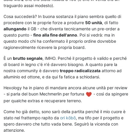
traguardo assai modesto).
Cosa succederà? In buona sostanza il piano sembra quello di
procedere con le proprie forze a produrre
50 unità
, di fatto
allungando
il GB - che diventa tecnicamente un pre-order a
questo punto -
fino alla fine dell'anno
. Poi si vedrà: ma in
questo modo chi ha confermato il proprio ordine dovrebbe
ragionevolmente ricevere la propria board.
È un
brutto segnale
, IMHO. Perché il progetto è valido e perché
di board in legno c'é n'é davvero bisogno. A quanto pare la
nostra community è davvero
troppo radicalizzata
attorno ad
alluminio ed ottone, e da qui fa fatica a schiodarsi.
Hexology ha in piano di mandare ancora alcune unità per review
- si parla del buon Mechmerlin per fortuna
- così da spingere
per qualche extras e recuperare terreno.
Come ho già detto, sono sarò della partita perché il mio cuore è
stato nel frattempo rapito da
ori kōbō
, ma tifo per il progetto e
spero davvero che tutto vada bene. Seguirò la vicenda con
attenzione.