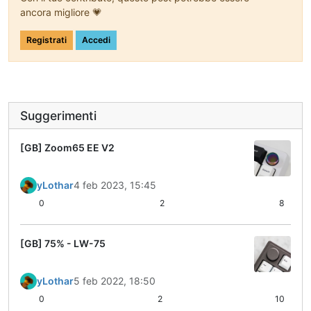
ancora migliore 💗
Registrati
Accedi
Suggerimenti
[GB] Zoom65 EE V2
yLothar
4 feb 2023, 15:45
0
2
8
[GB] 75% - LW-75
yLothar
5 feb 2022, 18:50
0
2
10