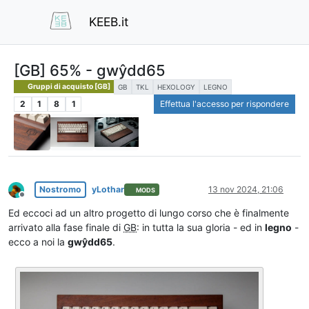
KEEB.it
[GB] 65% - gwŷdd65
Gruppi di acquisto [GB]
GB
TKL
HEXOLOGY
LEGNO
2
1
8
1
Effettua l'accesso per rispondere
Nostromo
yLothar
13 nov 2024, 21:06
MODS
Non in linea
Ed eccoci ad un altro progetto di lungo corso che è finalmente
arrivato alla fase finale di
GB
: in tutta la sua gloria - ed in
legno
-
ecco a noi la
gwŷdd65
.