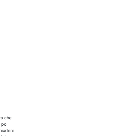
ra che
 poi
chiudere