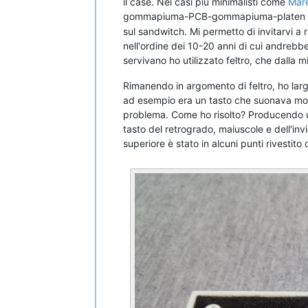
il case. Nei casi più minimalisti come
Mar
gommapiuma-PCB-gommapiuma-platen perch
sul sandwitch. Mi permetto di invitarvi 
nell'ordine dei 10-20 anni di cui andrebb
servivano ho utilizzato feltro, che dalla
Rimanendo in argomento di feltro, ho larg
ad esempio era un tasto che suonava mo
problema. Come ho risolto? Producendo un
tasto del retrogrado, maiuscole e dell'invi
superiore è stato in alcuni punti rivestito