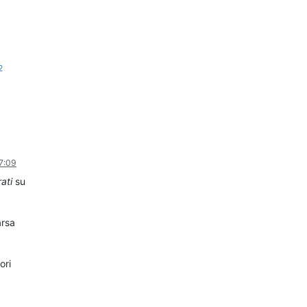
2
7:09
ati
su
arsa
ori