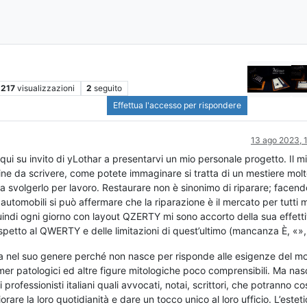
217
visualizzazioni
2
seguito
Effettua l'accesso per rispondere
13 ago 2023, 
qui su invito di yLothar a presentarvi un mio personale progetto. Il m
ine da scrivere, come potete immaginare si tratta di un mestiere mol
a svolgerlo per lavoro. Restaurare non è sinonimo di riparare; facend
e automobili si può affermare che la riparazione è il mercato per tutti m
uindi ogni giorno con layout QZERTY mi sono accorto della sua effett
rispetto al QWERTY e delle limitazioni di quest’ultimo (mancanza È, «»,
ca nel suo genere perché non nasce per risponde alle esigenze del 
r patologici ed altre figure mitologiche poco comprensibili. Ma nas
 professionisti italiani quali avvocati, notai, scrittori, che potranno co
rare la loro quotidianità e dare un tocco unico al loro ufficio. L’estet