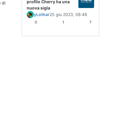
profilo Cherry ha una
 di
nuova sigla
yLothar
25 giu 2023, 08:46
0
1
7