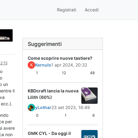
Registrati
Accedi
Suggerimenti
Come scoprire nuove tastiere?
12:15
K
Kernuls
1 apr 2024, 20:32
io
1
12
48
to
o un
KBDcraft lancia la nuova
entre il
Lilith (60%)
iva
 ecc.).
yLothar
23 set 2023, 16:49
mondo
0
1
6
ce per
sì avere
GMK CYL - Da oggi il
ica non