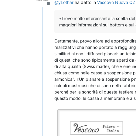
@
yLothar
ha detto in
Vescovo Nuova QZ
Non in linea
«Trovo molto interessante la scelta de
maggiori informazioni sul bottom e su
Certamente, provo allora ad approfondire
realizzativi che hanno portato a raggiunge
similitudini con i diffusori planari: un t
di questi che sono tipicamente aperti da e
di alta qualità (Swiss made), che viene in
chiusa come nelle casse a sospensione p
armonica". «Un planare a sospensione pn
calcoli mostruosi che ci sono nella fabbr
perché per la sonorità di questa tastiera n
questo modo, le casse a membrana e a s