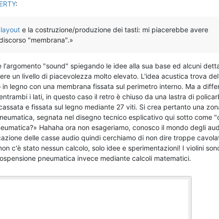
ERTY
:
l
layout
e la costruzione/produzione dei tasti: mi piacerebbe avere
l discorso "membrana".»
 l'argomento "sound" spiegando le idee alla sua base ed alcuni detta
re un livello di piacevolezza molto elevato. L'idea acustica trova del
elaio in legno con una membrana fissata sul perimetro interno. Ma a diff
ntrambi i lati, in questo caso il retro è chiuso da una lastra di polica
cassata e fissata sul legno mediante 27 viti. Si crea pertanto una zon
neumatica, segnata nel disegno tecnico esplicativo qui sotto come 
eumatica?» Hahaha ora non esageriamo, conosco il mondo degli audiof
icazione delle casse audio quindi cerchiamo di non dire troppe cavola
on c'è stato nessun calcolo, solo idee e sperimentazioni! I violini sono
ospensione pneumatica invece mediante calcoli matematici.