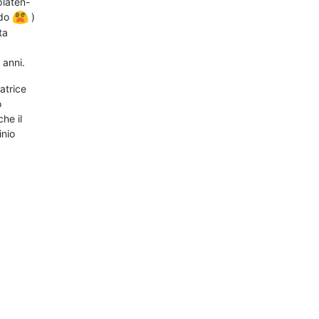
platen-
ldo
)
ta
 anni.
atrice
o
he il
inio