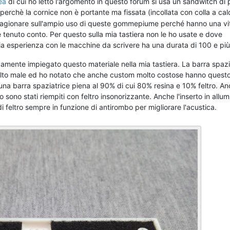
ea
di cui ho letto l'argomento in questo forum si usa un sandwitch di 
è la cornice non è portante ma fissata (incollata con colla a ca
a ragionare sull'ampio uso di queste gommepiume perché hanno una vi
e tenuto conto. Per questo sulla mia tastiera non le ho usate e dove
 mia esperienza con le macchine da scrivere ha una durata di 100 e più
amente impiegato questo materiale nella mia tastiera. La barra spazi
lto male ed ho notato che anche custom molto costose hanno quest
a barra spaziatrice piena al 90% di cui 80% resina e 10% feltro. Anc
o sono stati riempiti con feltro insonorizzante. Anche l'inserto in allum
 di feltro sempre in funzione di antirombo per migliorare l'acustica.