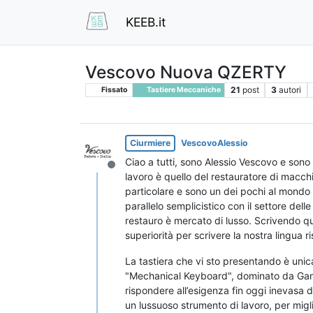
KEEB.it
Vescovo Nuova QZERTY
21
post
3
autori
Fissato
Tastiere Meccaniche
Ciurmiere
VescovoAlessio
Ciao a tutti, sono Alessio Vescovo e sono 
Non in linea
lavoro è quello del restauratore di macch
particolare e sono un dei pochi al mondo 
parallelo semplicistico con il settore dell
restauro è mercato di lusso. Scrivendo q
superiorità per scrivere la nostra lingua 
La tastiera che vi sto presentando è uni
"Mechanical Keyboard", dominato da Game
rispondere all’esigenza fin oggi inevasa di
un lussuoso strumento di lavoro, per miglio