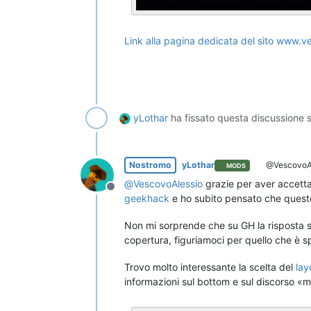
Link alla pagina dedicata del sito www.ve
yLothar
ha fissato questa discussione 
Nostromo
yLothar
@VescovoA
MODS
@
VescovoAlessio
grazie per aver accettat
Non in linea
geekhack
e ho subito pensato che questo
Non mi sorprende che su GH la risposta s
copertura, figuriamoci per quello che è spe
Trovo molto interessante la scelta del
lay
informazioni sul bottom e sul discorso 