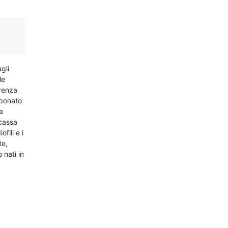
gli
le
erenza
rbonato
a
"cassa
ili e i
te,
 nati in