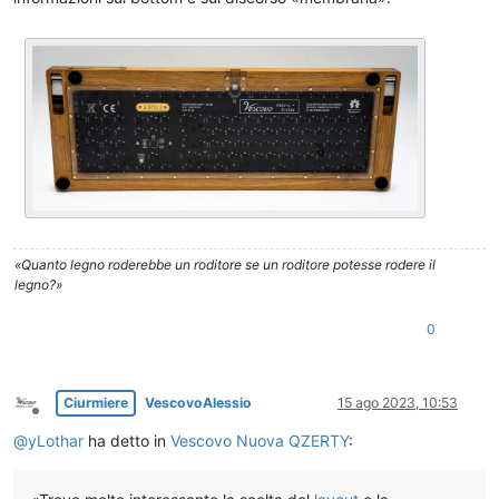
«Quanto legno roderebbe un roditore se un roditore potesse rodere il
legno?»
0
Ciurmiere
VescovoAlessio
15 ago 2023, 10:53
Non in linea
@
yLothar
ha detto in
Vescovo Nuova QZERTY
: