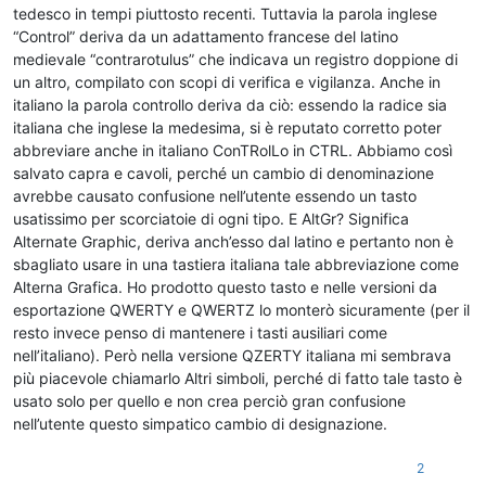
tedesco in tempi piuttosto recenti. Tuttavia la parola inglese
“Control” deriva da un adattamento francese del latino
medievale “contrarotulus” che indicava un registro doppione di
un altro, compilato con scopi di verifica e vigilanza. Anche in
italiano la parola controllo deriva da ciò: essendo la radice sia
italiana che inglese la medesima, si è reputato corretto poter
abbreviare anche in italiano ConTRolLo in CTRL. Abbiamo così
salvato capra e cavoli, perché un cambio di denominazione
avrebbe causato confusione nell’utente essendo un tasto
usatissimo per scorciatoie di ogni tipo. E AltGr? Significa
Alternate Graphic, deriva anch’esso dal latino e pertanto non è
sbagliato usare in una tastiera italiana tale abbreviazione come
Alterna Grafica. Ho prodotto questo tasto e nelle versioni da
esportazione QWERTY e QWERTZ lo monterò sicuramente (per il
resto invece penso di mantenere i tasti ausiliari come
nell’italiano). Però nella versione QZERTY italiana mi sembrava
più piacevole chiamarlo Altri simboli, perché di fatto tale tasto è
usato solo per quello e non crea perciò gran confusione
nell’utente questo simpatico cambio di designazione.
2