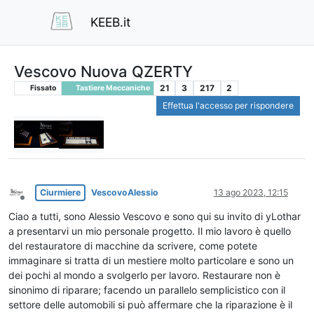
KEEB.it
Vescovo Nuova QZERTY
21
3
217
2
Fissato
Tastiere Meccaniche
Effettua l'accesso per rispondere
Ciurmiere
VescovoAlessio
13 ago 2023, 12:15
Non in linea
Ciao a tutti, sono Alessio Vescovo e sono qui su invito di yLothar
a presentarvi un mio personale progetto. Il mio lavoro è quello
del restauratore di macchine da scrivere, come potete
immaginare si tratta di un mestiere molto particolare e sono un
dei pochi al mondo a svolgerlo per lavoro. Restaurare non è
sinonimo di riparare; facendo un parallelo semplicistico con il
settore delle automobili si può affermare che la riparazione è il