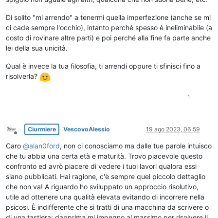
Di solito "mi arrendo" a tenermi quella imperfezione (anche se mi
ci cade sempre l'occhio), intanto perché spesso è ineliminabile (a
costo di rovinare altre parti) e poi perché alla fine fa parte anche
lei della sua unicità.
Qual è invece la tua filosofia, ti arrendi oppure ti sfinisci fino a
risolverla?
1
Ciurmiere
VescovoAlessio
19 ago 2023, 06:59
Non in linea
Caro
@
alan0ford
, non ci conosciamo ma dalle tue parole intuisco
che tu abbia una certa età e maturità. Trovo piacevole questo
confronto ed avrò piacere di vedere i tuoi lavori qualora essi
siano pubblicati. Hai ragione, c'è sempre quel piccolo dettaglio
che non va! A riguardo ho sviluppato un approccio risolutivo,
utile ad ottenere una qualità elevata evitando di incorrere nella
psicosi. È indifferente che si tratti di una macchina da scrivere o
di una tastiera: dapprima mi impegno al massimo per risolvere il