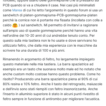
fondello, oppure usano delle gommepiume che si pressano sul
PCB quando si va a chiudere il case. Nei casi più minimalisti
come
Marea
di cui ho letto l'argomento in questo forum si usa un
sandwitch di platen-gommapiuma-PCB-gommapiuma-platen
perchè la cornice non è portante ma fissata (incollata con colla a
caldo
) sul sandwitch. Mi permetto di invitarvi a ragionare
sull'ampio uso di queste gommepiume perché hanno una vita
nell'ordine dei 10-20 anni di cui andrebbe tenuto conto. Per
questo sulla mia tastiera non le ho usate e dove servivano ho
utilizzato feltro, che dalla mia esperienza con le macchine da
scrivere ha una durata di 100 e più anni.
Rimanendo in argomento di feltro, ho largamente impiegato
questo materiale nella mia tastiera. La barra spaziatrice ad
esempio era un tasto che suonava molto male ed ho notato che
anche custom molto costose hanno questo problema. Come ho
risolto? Producendo una barra spaziatrice piena al 90% di cui
80% resina e 10% feltro. Anche il tasto del retrogrado, maiuscole
e dell'invio sono stati riempiti con feltro insonorizzante. Anche
l'inserto in alluminio superiore è stato in alcuni punti rivestito di
feltro sempre in funzione di antirombo per migliorare l'acustica.