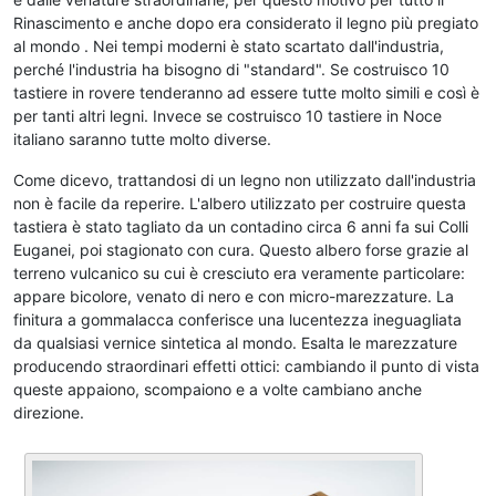
Rinascimento e anche dopo era considerato il legno più pregiato
al mondo . Nei tempi moderni è stato scartato dall'industria,
perché l'industria ha bisogno di "standard". Se costruisco 10
tastiere in rovere tenderanno ad essere tutte molto simili e così è
per tanti altri legni. Invece se costruisco 10 tastiere in Noce
italiano saranno tutte molto diverse.
Come dicevo, trattandosi di un legno non utilizzato dall'industria
non è facile da reperire. L'albero utilizzato per costruire questa
tastiera è stato tagliato da un contadino circa 6 anni fa sui Colli
Euganei, poi stagionato con cura. Questo albero forse grazie al
terreno vulcanico su cui è cresciuto era veramente particolare:
appare bicolore, venato di nero e con micro-marezzature. La
finitura a gommalacca conferisce una lucentezza ineguagliata
da qualsiasi vernice sintetica al mondo. Esalta le marezzature
producendo straordinari effetti ottici: cambiando il punto di vista
queste appaiono, scompaiono e a volte cambiano anche
direzione.