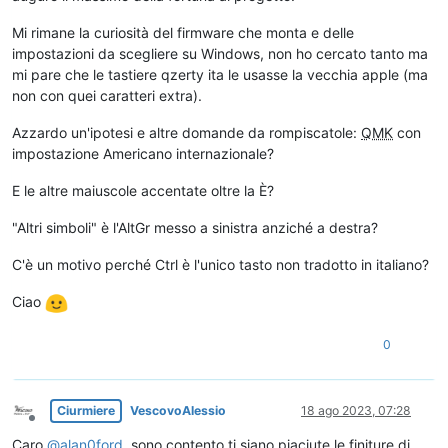
Mi rimane la curiosità del firmware che monta e delle
impostazioni da scegliere su Windows, non ho cercato tanto ma
mi pare che le tastiere qzerty ita le usasse la vecchia apple (ma
non con quei caratteri extra).
Azzardo un'ipotesi e altre domande da rompiscatole:
QMK
con
impostazione Americano internazionale?
E le altre maiuscole accentate oltre la È?
"Altri simboli" è l'AltGr messo a sinistra anziché a destra?
C'è un motivo perché Ctrl è l'unico tasto non tradotto in italiano?
Ciao
0
Ciurmiere
VescovoAlessio
18 ago 2023, 07:28
Non in linea
Caro
@
alan0ford
, sono contento ti siano piaciute le finiture di