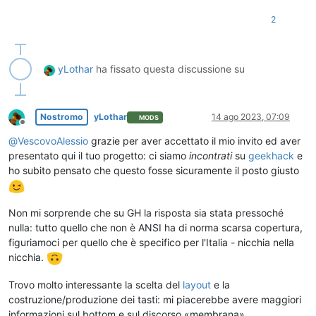
2
yLothar
ha fissato questa discussione su
Nostromo
yLothar
14 ago 2023, 07:09
MODS
Non in linea
@
VescovoAlessio
grazie per aver accettato il mio invito ed aver
presentato qui il tuo progetto: ci siamo
incontrati
su
geekhack
e
ho subito pensato che questo fosse sicuramente il posto giusto
Non mi sorprende che su GH la risposta sia stata pressoché
nulla: tutto quello che non è ANSI ha di norma scarsa copertura,
figuriamoci per quello che è specifico per l'Italia - nicchia nella
nicchia.
Trovo molto interessante la scelta del
layout
e la
costruzione/produzione dei tasti: mi piacerebbe avere maggiori
informazioni sul bottom e sul discorso «membrana».