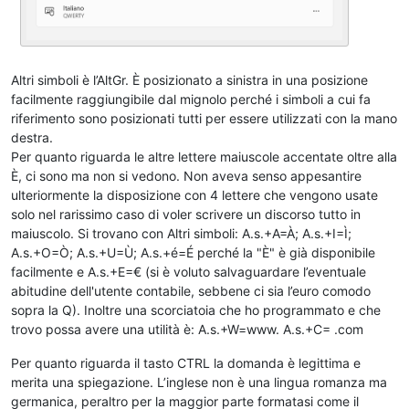
Altri simboli è l’AltGr. È posizionato a sinistra in una posizione
facilmente raggiungibile dal mignolo perché i simboli a cui fa
riferimento sono posizionati tutti per essere utilizzati con la mano
destra.
Per quanto riguarda le altre lettere maiuscole accentate oltre alla
È, ci sono ma non si vedono. Non aveva senso appesantire
ulteriormente la disposizione con 4 lettere che vengono usate
solo nel rarissimo caso di voler scrivere un discorso tutto in
maiuscolo. Si trovano con Altri simboli: A.s.+A=À; A.s.+I=Ì;
A.s.+O=Ò; A.s.+U=Ù; A.s.+é=É perché la "È" è già disponibile
facilmente e A.s.+E=€ (si è voluto salvaguardare l’eventuale
abitudine dell'utente contabile, sebbene ci sia l’euro comodo
sopra la Q). Inoltre una scorciatoia che ho programmato e che
trovo possa avere una utilità è: A.s.+W=www. A.s.+C= .com
Per quanto riguarda il tasto CTRL la domanda è legittima e
merita una spiegazione. L’inglese non è una lingua romanza ma
germanica, peraltro per la maggior parte formatasi come il