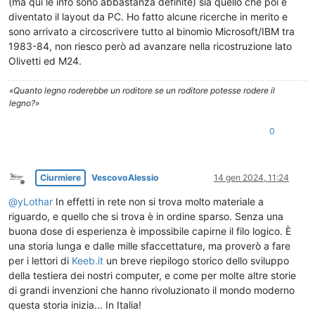
(ma qui le info sono abbastanza definite) sia quello che poi è
diventato il layout da PC. Ho fatto alcune ricerche in merito e
sono arrivato a circoscrivere tutto al binomio Microsoft/IBM tra
1983-84, non riesco però ad avanzare nella ricostruzione lato
Olivetti ed M24.
«Quanto legno roderebbe un roditore se un roditore potesse rodere il
legno?»
0
Ciurmiere
VescovoAlessio
14 gen 2024, 11:24
Non in linea
@
yLothar
In effetti in rete non si trova molto materiale a
riguardo, e quello che si trova è in ordine sparso. Senza una
buona dose di esperienza è impossibile capirne il filo logico. È
una storia lunga e dalle mille sfaccettature, ma proverò a fare
per i lettori di
Keeb.it
un breve riepilogo storico dello sviluppo
della testiera dei nostri computer, e come per molte altre storie
di grandi invenzioni che hanno rivoluzionato il mondo moderno
questa storia inizia... In Italia!