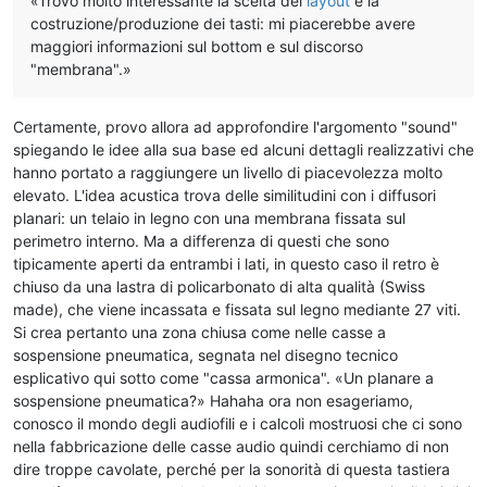
«Trovo molto interessante la scelta del
layout
e la
costruzione/produzione dei tasti: mi piacerebbe avere
maggiori informazioni sul bottom e sul discorso
"membrana".»
Certamente, provo allora ad approfondire l'argomento "sound"
spiegando le idee alla sua base ed alcuni dettagli realizzativi che
hanno portato a raggiungere un livello di piacevolezza molto
elevato. L'idea acustica trova delle similitudini con i diffusori
planari: un telaio in legno con una membrana fissata sul
perimetro interno. Ma a differenza di questi che sono
tipicamente aperti da entrambi i lati, in questo caso il retro è
chiuso da una lastra di policarbonato di alta qualità (Swiss
made), che viene incassata e fissata sul legno mediante 27 viti.
Si crea pertanto una zona chiusa come nelle casse a
sospensione pneumatica, segnata nel disegno tecnico
esplicativo qui sotto come "cassa armonica". «Un planare a
sospensione pneumatica?» Hahaha ora non esageriamo,
conosco il mondo degli audiofili e i calcoli mostruosi che ci sono
nella fabbricazione delle casse audio quindi cerchiamo di non
dire troppe cavolate, perché per la sonorità di questa tastiera