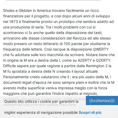
Sholes e Glidden in America trovano facilmente un ricco
finanziatore per il progetto, e così dopo alcuni anni di sviluppo
nel 1873 è finalmente pronto un prototipo che sembra adatto ad
una produzione di serie. Tra i molti problemi con cui si
scontrarono ci fu anche quello della disposizione dei tasti,
arrivarono alle stesse considerazioni del Ravizza ed allo stesso
modo presero un testo letterario di 100 parole per studiarne la
frequenza delle lettere. Così nacque la disposizione QWERTY
che fu adottata sulle loro macchine da scrivere. Notare bene che
in origine la M era a destra della L come su AZERTY e QZERTY.
Difficile sapere per quale ragione a partire dalla Remington 2 la
M fu spostata a destra della N creando il layout attuale.
Personalmente credo valutarono che il ; era più usato della M, i
documenti legali d'epoca ne sono sempre pieni e inoltre che la M
avendo molta superficie veniva impressa meglio con la forza
maggiore che può garantire l'indice rispetto al mignolo,
problema che poteva esserci con i primi cinematismi piuttosto
{{tx(dismiss){}}
Questo sito utilizza i cookie per garantirti la
rudimentali che avevano queste macchine.
miglior esperienza di navigazione possibile
Scopri di più