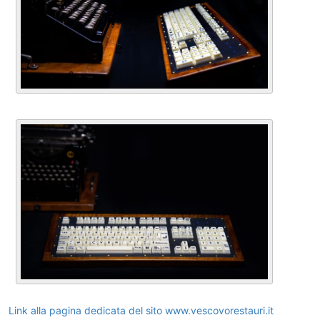
Link alla pagina dedicata del sito www.vescovorestauri.it