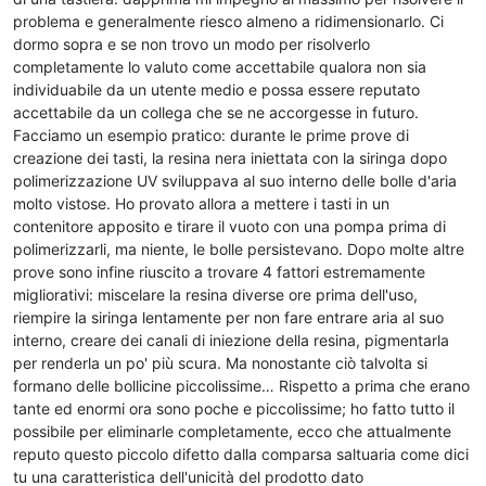
problema e generalmente riesco almeno a ridimensionarlo. Ci
dormo sopra e se non trovo un modo per risolverlo
completamente lo valuto come accettabile qualora non sia
individuabile da un utente medio e possa essere reputato
accettabile da un collega che se ne accorgesse in futuro.
Facciamo un esempio pratico: durante le prime prove di
creazione dei tasti, la resina nera iniettata con la siringa dopo
polimerizzazione UV sviluppava al suo interno delle bolle d'aria
molto vistose. Ho provato allora a mettere i tasti in un
contenitore apposito e tirare il vuoto con una pompa prima di
polimerizzarli, ma niente, le bolle persistevano. Dopo molte altre
prove sono infine riuscito a trovare 4 fattori estremamente
migliorativi: miscelare la resina diverse ore prima dell'uso,
riempire la siringa lentamente per non fare entrare aria al suo
interno, creare dei canali di iniezione della resina, pigmentarla
per renderla un po' più scura. Ma nonostante ciò talvolta si
formano delle bollicine piccolissime… Rispetto a prima che erano
tante ed enormi ora sono poche e piccolissime; ho fatto tutto il
possibile per eliminarle completamente, ecco che attualmente
reputo questo piccolo difetto dalla comparsa saltuaria come dici
tu una caratteristica dell'unicità del prodotto dato