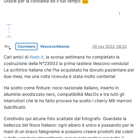
Grazie per la cordialità ed il tuo tempo
1
Ciurmiere
VescovoAlessio
29 nov 2023, 08:22
Non in linea
Cari amici di
Keeb.it
, la scorsa settimana ho completato la
costruzione della N°23003 la prima tastiera Vescovo venduta!
La scrittrice italiana che l'ha acquistato ha dovuto pazientare per
due mesi, ma una volta ricevuta è stata molto contenta!
Ha scelto come finiture: noce nazionale italiano, inserto in
alluminio anodizzato nero, compatibilità MacOs e tra tutti gli
interruttori che le ho fatto provare ha scelto i cherry MX marroni
(lubrificati).
Condivido qui alcune foto scattate dal fotografo. Guardate la
bellezza del Noce Italiano: ogni albero è unico e passando per le
mani di un bravo falegname si possono creare prodotti dai colori
e dalle venature straordinarie, per questo motivo per tutto il