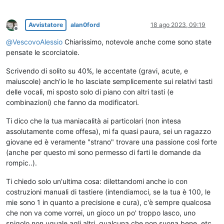
Avvistatore
alan0ford
18 ago 2023, 09:19
Non in linea
@
VescovoAlessio
Chiarissimo, notevole anche come sono state
pensate le scorciatoie.
Scrivendo di solito su 40%, le accentate (gravi, acute, e
maiuscole) anch'io le ho lasciate semplicemente sui relativi tasti
delle vocali, mi sposto solo di piano con altri tasti (e
combinazioni) che fanno da modificatori.
Ti dico che la tua maniacalità ai particolari (non intesa
assolutamente come offesa), mi fa quasi paura, sei un ragazzo
giovane ed è veramente "strano" trovare una passione così forte
(anche per questo mi sono permesso di farti le domande da
rompic..).
Ti chiedo solo un'ultima cosa: dilettandomi anche io con
costruzioni manuali di tastiere (intendiamoci, se la tua è 100, le
mie sono 1 in quanto a precisione e cura), c'è sempre qualcosa
che non va come vorrei, un gioco un po' troppo lasco, uno
spigolo non uguale agli altri, qualcuna che non suona bene, etc.