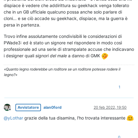
dispiace è vedere che addirittura su geekhack venga tollerato
che in un GB ufficiale qualcuno possa anche solo parlare di
cloni... e se ciò accade su geekhack, dispiace, ma la guerra è
persa in partenza.
Trovo infine assolutamente condivisibili le considerazioni di
PWade3: ed è stato un signore nel rispondere in modo così
professionale ad una serie di strampalate accuse che indicavano
i designer quali
signori del male
a danno di GMK
«Quanto legno roderebbe un roditore se un roditore potesse rodere il
legno?»
1
Avvistatore
alan0ford
20 feb 2022, 19:50
Non in linea
@
yLothar
grazie della tua disamina, l'ho trovata interessante
0