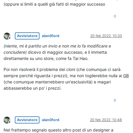
(oppure si limiti a quelli già fatti di maggior successo
0
Avvistatore
alan0ford
20 feb 2022, 10:35
Non in linea
(niente, mi è partito un invio e non me lo fa modificare e
concludere)
dicevo di maggior successo, e li immetta
direttamente su uno store, come fa Tai Hao.
Poi non risolverà il problema dei cloni (che comunque ci sarà
sempre perché riguarda i prezzi), ma non toglierebbe nulla ai
GB
(che comunque manterrebbero un'esclusività) e magari
abbasserebbe un po' i prezzi.
0
Avvistatore
alan0ford
20 feb 2022, 10:48
Non in linea
Nel frattempo segnalo questo altro post di un designer a