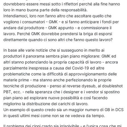
dovrebbero essere messi sotto i riflettori perché alla fine hanno
loro in mano buona parte della responsabilità.
Intendiamoci, loro non fanno altro che ascoltare quello che
vogliono i consumatori - GMK - e si fanno anticipare i fondi per
andare dal produttore - GMK appunto - e commissionare il
lavoro. Perché GMK dovrebbe prendersi la briga di esporsi
direttamente quando ci sono altri che fanno questo lavoro?
In base alle varie notizie che si susseguono in merito ai
produttori il panorama sembra pian piano migliorare: GMK ed
altri stanno potenziando la propria capacità di lavoro - ancora
parzialmente inespressa a causa del Covid-19 ed altre
problematiche come la difficoltà di approvvigionamento delle
materie prime - ma stanno anche perfezionando le proprie
tecniche di produzione - penso al reverse dyesub, al doubleshot
PBT, ecc. - nella speranza che i designer e i vendor si spostino
pian piano ad esplorare nuove possibilità e così facendo
migliorino la distribuzione dei carichi di lavoro.
Un esempio di questo credo sia un maggior numero di GB in DCS
in questi ultimi mesi come non se ne vedeva da tempo.
Il problema dei cloni credo sia irrisolvibile - e l'unica cosa che mi