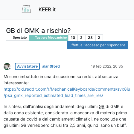
KEEB.it
GB di GMK a rischio?
10
2
28
2
Spostato
Tastiere Meccaniche
Effettua l'accesso per rispondere
Avvistatore
alan0ford
19 feb 2022, 20:35
Non in linea
Mi sono imbattuto in una discussione su reddit abbastanza
interessante:
https://old.reddit.com/r/MechanicalKeyboards/comments/svx8iu
/psa_gmk_reported_estimated_lead_times_are_lies/
In sintesi, dall'analisi degli andamenti degli ultimi
GB
di GMK e
dalla coda esistente, considerata la mancanza di materia prima
causata da covid e dai cambiamenti climatici, ne conclude che
gli ultimi GB verrebbero chiusi tra 2,5 anni, quindi sono un bluff.