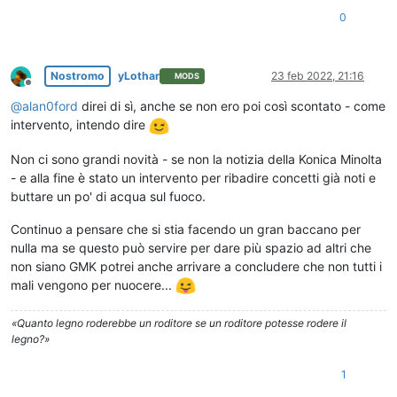
0
Nostromo
yLothar
23 feb 2022, 21:16
MODS
Non in linea
@
alan0ford
direi di sì, anche se non ero poi così scontato - come
intervento, intendo dire
Non ci sono grandi novità - se non la notizia della Konica Minolta
- e alla fine è stato un intervento per ribadire concetti già noti e
buttare un po' di acqua sul fuoco.
Continuo a pensare che si stia facendo un gran baccano per
nulla ma se questo può servire per dare più spazio ad altri che
non siano GMK potrei anche arrivare a concludere che non tutti i
mali vengono per nuocere...
«Quanto legno roderebbe un roditore se un roditore potesse rodere il
legno?»
1