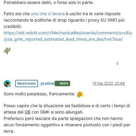
Potrebbero essere deliri, o forse solo in parte.
Fatto sta che
uno che ci lavora
è uscito tra le varie risposte
raccontando le politiche di drop riguardo i proxy EU (IMO più
credibili):
https://old.reddit.com/r/MechanicalKeyboards/comments/svx8iu
/psa_gmk_reported_estimated_lead_times_are_lies/hxk7soa/
0
Nostromo
yLothar
19 feb 2022, 22:48
MODS
Non in linea
Sono molto perplesso, francamente.
Posso capire che la situazione sia fastidiosa e di certo i tempi di
attesa dei
GB
con GMK si sono allungati.
Preferisco però lasciare da parte spiegazioni che non hanno
alcun fondamento oggettivo e rimanere piuttosto con i piedi per
terra.