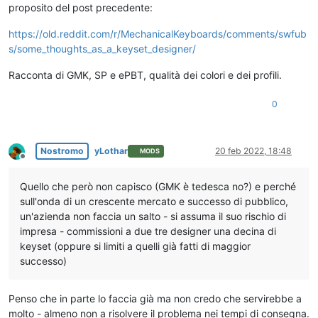
proposito del post precedente:
https://old.reddit.com/r/MechanicalKeyboards/comments/swfub
s/some_thoughts_as_a_keyset_designer/
Racconta di GMK, SP e ePBT, qualità dei colori e dei profili.
0
Nostromo
yLothar
20 feb 2022, 18:48
MODS
Non in linea
Quello che però non capisco (GMK è tedesca no?) e perché
sull'onda di un crescente mercato e successo di pubblico,
un'azienda non faccia un salto - si assuma il suo rischio di
impresa - commissioni a due tre designer una decina di
keyset (oppure si limiti a quelli già fatti di maggior
successo)
Penso che in parte lo faccia già ma non credo che servirebbe a
molto - almeno non a risolvere il problema nei tempi di consegna.