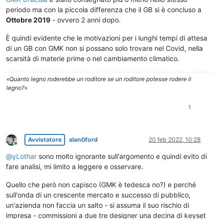
periodo ma con la piccola differenza che il GB si è concluso a
Ottobre 2019
- ovvero 2 anni dopo.
È quindi evidente che le motivazioni per i lunghi tempi di attesa
di un GB con GMK non si possano solo trovare nel Covid, nella
scarsità di materie prime o nel cambiamento climatico.
«Quanto legno roderebbe un roditore se un roditore potesse rodere il
legno?»
1
Avvistatore
alan0ford
20 feb 2022, 10:28
Non in linea
@
yLothar
sono molto ignorante sull'argomento e quindi evito di
fare analisi, mi limito a leggere e osservare.
Quello che però non capisco (GMK è tedesca no?) e perché
sull'onda di un crescente mercato e successo di pubblico,
un'azienda non faccia un salto - si assuma il suo rischio di
impresa - commissioni a due tre designer una decina di keyset