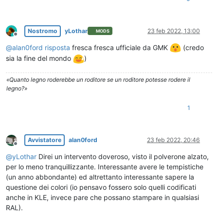
Nostromo
yLothar
23 feb 2022, 13:00
MODS
Non in linea
@
alan0ford
risposta
fresca fresca ufficiale da GMK
(credo
sia la fine del mondo
)
«Quanto legno roderebbe un roditore se un roditore potesse rodere il
legno?»
1
Avvistatore
alan0ford
23 feb 2022, 20:46
Non in linea
@
yLothar
Direi un intervento doveroso, visto il polverone alzato,
per lo meno tranquillizzante. Interessante avere le tempistiche
(un anno abbondante) ed altrettanto interessante sapere la
questione dei colori (io pensavo fossero solo quelli codificati
anche in KLE, invece pare che possano stampare in qualsiasi
RAL).