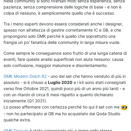
Nella community si sono riversati molti senza esperienza, senza
pazienza, senza comprensione delle logiche di base - e non è
colpa di nessuno, è semplicemente quello che è successo.
Tra i meno esperti devono essere considerati anche i designer,
spesso non all'altezza di gestire correttamente IC e GB, e che
propongono solo GMK perché è quello che soprattutto una
frangia un po' fanatica della community in larga misura vuole.
Come sempre le conseguenze sono frutto di una lunga catena di
eventi, fare queste analisi superficiali non aiuta nessuno: causa
solo confusione, maggior malumore e disorientamento.
GMK Modern Dolch R2
- uno dei set che hanno venduto di più in
assoluto - si è chiuso a
Luglio 2020
e i kit sono stati consegnati
verso fine Ottobre 2021, quindi poco più di un anno più tardi - e
con un ritardo di circa 6 mesi rispetto a quanto dichiarato
inizialmente (Q1 2021).
Lo posso affermare con certezza perché ho qui il set con me
- non ho partecipato al GB ma ho acquistato dai Qoda Studio
qualche extra.
GMK Dracula
è stato consegnato più o meno nello stesso