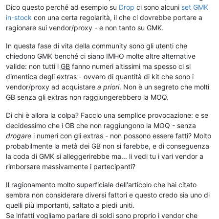
Dico questo perché ad esempio su
Drop
ci sono alcuni
set GMK
in-stock
con una certa regolarità, il che ci dovrebbe portare a
ragionare sui vendor/proxy - e non tanto su GMK.
In questa fase di vita della community sono gli utenti che
chiedono GMK benché ci siano IMHO molte altre alternative
valide: non tutti i
GB
fanno numeri altissimi ma spesso ci si
dimentica degli extras - ovvero di quantità di kit che sono i
vendor/proxy ad acquistare
a priori
. Non è un segreto che molti
GB senza gli extras non raggiungerebbero la MOQ.
Di chi è allora la colpa? Faccio una semplice provocazione: e se
decidessimo che i GB che non raggiungono la MOQ - senza
drogare
i numeri con gli extras - non possono essere fatti? Molto
probabilmente la metà dei GB non si farebbe, e di conseguenza
la coda di GMK si alleggerirebbe ma... li vedi tu i vari vendor a
rimborsare massivamente i partecipanti?
Il ragionamento molto superficiale dell'articolo che hai citato
sembra non considerare diversi fattori e questo credo sia uno di
quelli più importanti, saltato a piedi uniti.
Se infatti vogliamo parlare di soldi sono proprio i vendor che