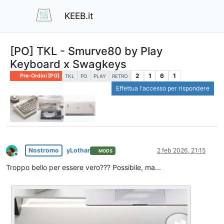
KEEB.it
[PO] TKL - Smurve80 by Play
Keyboard x Swagkeys
2
1
6
1
Pre-Ordini [PO]
TKL
PO
PLAY
RETRO
Effettua l'accesso per rispondere
Nostromo
yLothar
2 feb 2026, 21:15
MODS
Non in linea
Troppo bello per essere vero??? Possibile, ma...