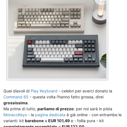
Quei diavoli di
Play Keyboard
- celebri per averci donato la
Command 65
- questa volta l'hanno fatto grossa, direi
grossissima
.
Ma prima di tutto,
parliamo di prezzo
: per noi sarà in pista
MonacoKeys
- la
pagina dedicata
è già online - con entrambe le
varianti: kit
barebone
a
EUR 101,49
e - follia pura - kit
completamente assemblato
a
EUR 122,00
.