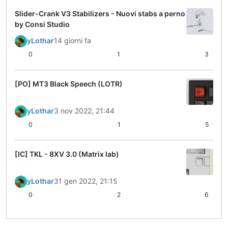
Slider-Crank V3 Stabilizers - Nuovi stabs a perno
by Consi Studio
yLothar
14 giorni fa
0
1
3
[PO] MT3 Black Speech (LOTR)
yLothar
3 nov 2022, 21:44
0
1
5
[IC] TKL - 8XV 3.0 (Matrix lab)
yLothar
31 gen 2022, 21:15
0
2
6