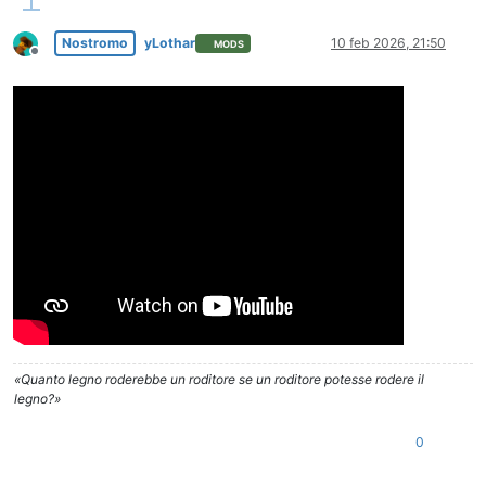
Nostromo
yLothar
10 feb 2026, 21:50
MODS
Non in linea
«Quanto legno roderebbe un roditore se un roditore potesse rodere il
legno?»
0