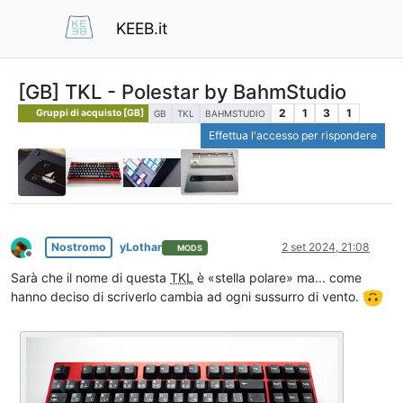
KEEB.it
[GB] TKL - Polestar by BahmStudio
2
1
3
1
Gruppi di acquisto [GB]
GB
TKL
BAHMSTUDIO
Effettua l'accesso per rispondere
Nostromo
yLothar
2 set 2024, 21:08
MODS
Non in linea
Sarà che il nome di questa
TKL
è «stella polare» ma... come
hanno deciso di scriverlo cambia ad ogni sussurro di vento.