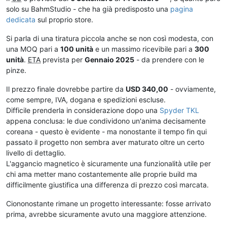
solo su BahmStudio - che ha già predisposto una
pagina
dedicata
sul proprio store.
Si parla di una tiratura piccola anche se non così modesta, con
una MOQ pari a
100 unità
e un massimo ricevibile pari a
300
unità
.
ETA
prevista per
Gennaio 2025
- da prendere con le
pinze.
Il prezzo finale dovrebbe partire da
USD 340,00
- ovviamente,
come sempre, IVA, dogana e spedizioni escluse.
Difficile prenderla in considerazione dopo una
Spyder TKL
appena conclusa: le due condividono un'anima decisamente
coreana - questo è evidente - ma nonostante il tempo fin qui
passato il progetto non sembra aver maturato oltre un certo
livello di dettaglio.
L'aggancio magnetico è sicuramente una funzionalità utile per
chi ama metter mano costantemente alle proprie build ma
difficilmente giustifica una differenza di prezzo così marcata.
Ciononostante rimane un progetto interessante: fosse arrivato
prima, avrebbe sicuramente avuto una maggiore attenzione.