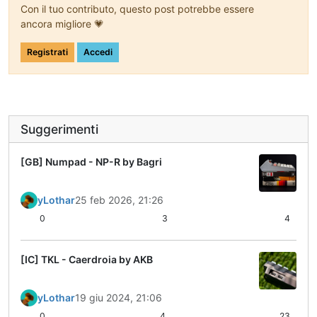
Con il tuo contributo, questo post potrebbe essere
ancora migliore 💗
Registrati
Accedi
Suggerimenti
[GB] Numpad - NP-R by Bagri
yLothar
25 feb 2026, 21:26
0
3
4
[IC] TKL - Caerdroia by AKB
yLothar
19 giu 2024, 21:06
0
4
23