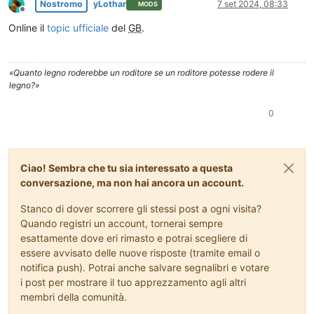
Nostromo
yLothar
7 set 2024, 08:33
MODS
Non in linea
Online il
topic ufficiale
del
GB
.
«Quanto legno roderebbe un roditore se un roditore potesse rodere il
legno?»
0
Ciao! Sembra che tu sia interessato a questa
conversazione, ma non hai ancora un account.
Stanco di dover scorrere gli stessi post a ogni visita?
Quando registri un account, tornerai sempre
esattamente dove eri rimasto e potrai scegliere di
essere avvisato delle nuove risposte (tramite email o
notifica push). Potrai anche salvare segnalibri e votare
i post per mostrare il tuo apprezzamento agli altri
membri della comunità.