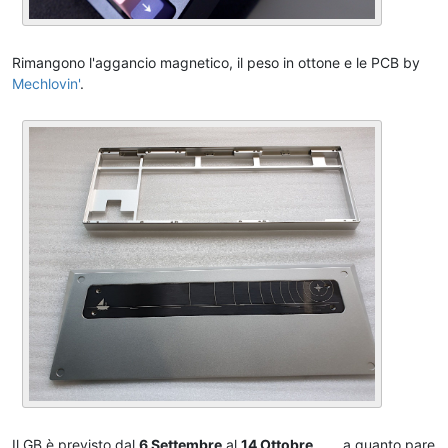
Rimangono l'aggancio magnetico, il peso in ottone e le PCB by
Mechlovin'
.
Il
GB
è previsto dal
6 Settembre
al
14 Ottobre
, a quanto pare