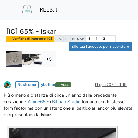
KEEB.it
[IC] 65% - Iskar
1
1
3
1
Verifiche di interesse [IC]
65%
IC
BITMAP
Effettua l'accesso per rispondere
+3
Nostromo
yLothar
11 gen 2022, 21:19
MODS
Non in linea
Più o meno a distanza di circa un anno dalla precedente
creazione -
Alpine65
- i
Bitmap Studio
tornano con lo stesso
form factor ma con un'attenzione ai particolari ancor più elevata
e ci presentano la
Iskar
.