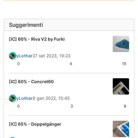
Suggerimenti
[IC] 60% - Riva V2 by Furki
yLothar
27 set 2023, 19:23
0
4
19
[IC] 60% - Concret60
yLothar
8 gen 2022, 15:45
0
3
8
[IC] 65% - Doppelgänger