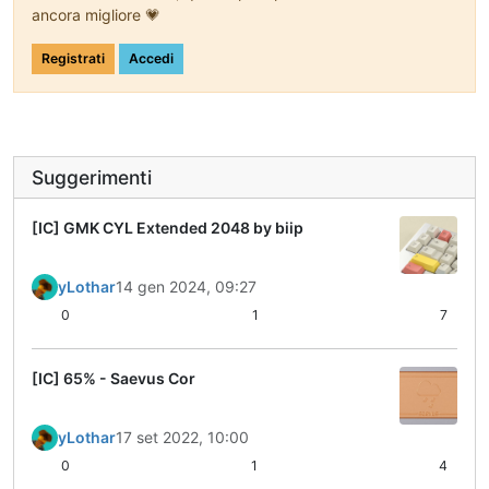
ancora migliore 💗
Registrati
Accedi
Suggerimenti
[IC] GMK CYL Extended 2048 by biip
yLothar
14 gen 2024, 09:27
0
1
7
[IC] 65% - Saevus Cor
yLothar
17 set 2022, 10:00
0
1
4