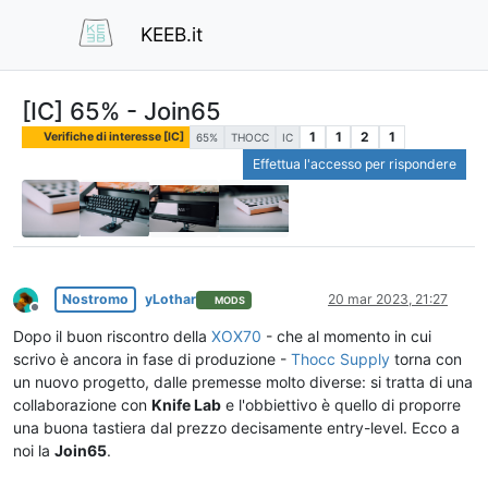
KEEB.it
[IC] 65% - Join65
1
1
2
1
Verifiche di interesse [IC]
65%
THOCC
IC
Effettua l'accesso per rispondere
Nostromo
yLothar
20 mar 2023, 21:27
MODS
Non in linea
Dopo il buon riscontro della
XOX70
- che al momento in cui
scrivo è ancora in fase di produzione -
Thocc Supply
torna con
un nuovo progetto, dalle premesse molto diverse: si tratta di una
collaborazione con
Knife Lab
e l'obbiettivo è quello di proporre
una buona tastiera dal prezzo decisamente entry-level. Ecco a
noi la
Join65
.