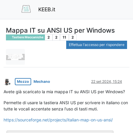
KEEB.it
Mappa IT su ANSI US per Windows
2
2
11
2
Tastiere Meccaniche
Effettua l'accesso per rispondere
Mozzo
Mechano
22 set 2024, 15:24
Non in linea
Avete già scaricato la mia mappa IT su ANSI US per Windows?
Permette di usare la tastiera ANSI US per scrivere in italiano con
tutte le vocali accentate senza l'uso di tasti muti.
https://sourceforge.net/projects/italian-map-on-us-ansi/