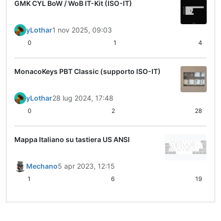
GMK CYL BoW / WoB IT-Kit (ISO-IT)
yLothar
1 nov 2025, 09:03
0
1
4
MonacoKeys PBT Classic (supporto ISO-IT)
yLothar
28 lug 2024, 17:48
0
2
28
Mappa Italiano su tastiera US ANSI
Mechano
5 apr 2023, 12:15
1
6
19