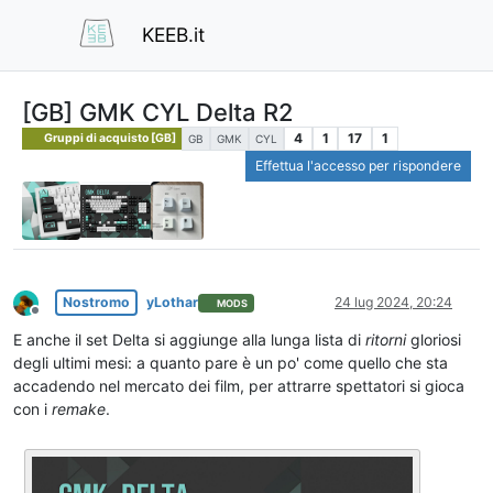
KEEB.it
[GB] GMK CYL Delta R2
4
1
17
1
Gruppi di acquisto [GB]
GB
GMK
CYL
Effettua l'accesso per rispondere
Nostromo
yLothar
24 lug 2024, 20:24
MODS
Non in linea
E anche il set Delta si aggiunge alla lunga lista di
ritorni
gloriosi
degli ultimi mesi: a quanto pare è un po' come quello che sta
accadendo nel mercato dei film, per attrarre spettatori si gioca
con i
remake
.