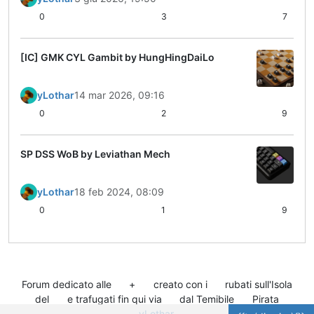
0
3
7
[IC] GMK CYL Gambit by HungHingDaiLo
yLothar
14 mar 2026, 09:16
0
2
9
SP DSS WoB by Leviathan Mech
yLothar
18 feb 2024, 08:09
0
1
9
Forum dedicato alle
+
creato con i
rubati sull'Isola
del
e trafugati fin qui via
dal Temibile
Pirata
yLothar
.