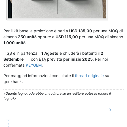
Per il kit base la proiezione è pari a
USD 135,00
per una MOQ di
almeno
250 unità
oppure a
USD 115,00
per una MOQ di almeno
1.000 unità
.
Il
GB
è in partenza il
1 Agosto
e chiuderà i battenti il
2
Settembre
con
ETA
prevista per
inizio 2025
. Per noi
confermata
KEYGEM
.
Per maggiori informazioni consultate il
thread originale
su
geekhack.
«Quanto legno roderebbe un roditore se un roditore potesse rodere il
legno?»
0