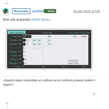
Nostromo
yLothar
24 ago 2024, 07:35
MODS
Non in linea
Non sta andando
molto bene
...
«Quanto legno roderebbe un roditore se un roditore potesse rodere il
legno?»
0