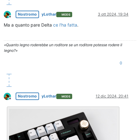
Nostromo
yLothar
3 ott 2024, 19:34
MODS
Non in linea
Ma a quanto pare Delta
ce l'ha fatta
.
«Quanto legno roderebbe un roditore se un roditore potesse rodere il
legno?»
0
Nostromo
yLothar
12 dic 2024, 20:41
MODS
Non in linea