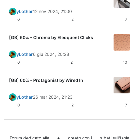
yLothar
12 nov 2024, 21:00
0
2
7
[GB] 60% - Chroma by Eleoquent Clicks
yLothar
6 giu 2024, 20:28
0
2
10
[GB] 60% - Protagonist by Wired In
yLothar
26 mar 2024, 21:23
0
2
7
Forum dedicato alle
+
creato con i
rubati sull'Isola