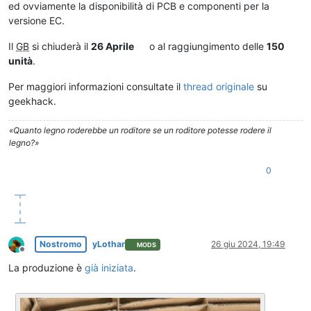
ed ovviamente la disponibilità di PCB e componenti per la
versione EC.
Il
GB
si chiuderà il
26 Aprile
o al raggiungimento delle
150
unità
.
Per maggiori informazioni consultate il
thread originale
su
geekhack.
«Quanto legno roderebbe un roditore se un roditore potesse rodere il
legno?»
0
Nostromo
yLothar
26 giu 2024, 19:49
MODS
Non in linea
La produzione è
già iniziata
.