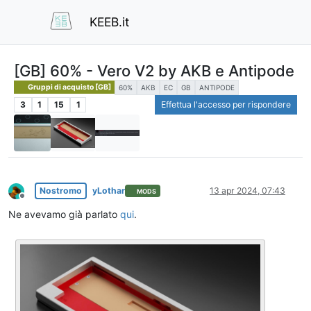
KEEB.it
[GB] 60% - Vero V2 by AKB e Antipode
Gruppi di acquisto [GB]
60%
AKB
EC
GB
ANTIPODE
3
1
15
1
Effettua l'accesso per rispondere
Nostromo
yLothar
13 apr 2024, 07:43
MODS
Non in linea
Ne avevamo già parlato
qui
.