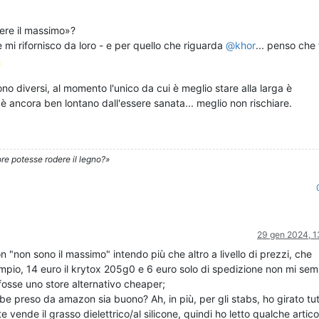
ere il massimo»?
e mi rifornisco da loro - e per quello che riguarda
@
khor
... penso che 
sono diversi, al momento l'unico da cui è meglio stare alla larga è
ia è ancora ben lontano dall'essere sanata... meglio non rischiare.
re potesse rodere il legno?»
29 gen 2024, 1
n "non sono il massimo" intendo più che altro a livello di prezzi, che
mpio, 14 euro il krytox 205g0 e 6 euro solo di spedizione non mi se
fosse uno store alternativo cheaper;
be preso da amazon sia buono? Ah, in più, per gli stabs, ho girato tut
 vende il grasso dielettrico/al silicone, quindi ho letto qualche artico