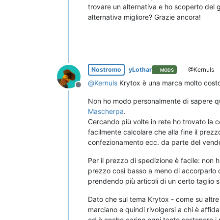
trovare un alternativa e ho scoperto del g
alternativa migliore? Grazie ancora!
Nostromo
yLothar
@Kernuls
MODS
@
Kernuls
Krytox è una marca molto costos
Non in linea
Non ho modo personalmente di sapere quanto
Mascherpa
.
Cercando più volte in rete ho trovato la
facilmente calcolare che alla fine il prezz
confezionamento ecc. da parte del vendo
Per il prezzo di spedizione è facile: non
prezzo così basso a meno di accorparlo co
prendendo più articoli di un certo taglio s
Dato che sul tema Krytox - come su altre
marciano e quindi rivolgersi a chi è affid
ed è anche carino ogni tanto sostenere i 