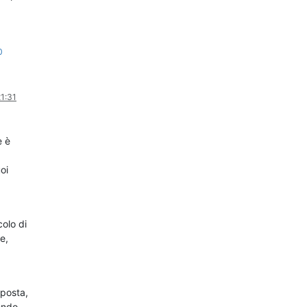
0
1:31
e è
oi
colo di
e,
sposta,
sendo