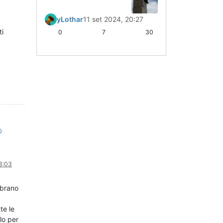
yLothar
11 set 2024, 20:27
ti
0
7
30
0
3:03
mbrano
te le
lo per