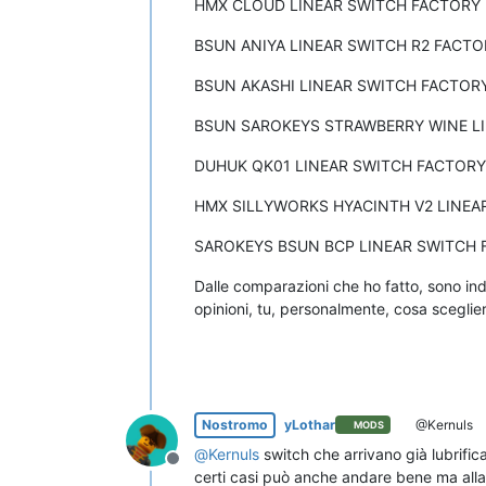
HMX CLOUD LINEAR SWITCH FACTORY L
BSUN ANIYA LINEAR SWITCH R2 FACTO
BSUN AKASHI LINEAR SWITCH FACTORY
BSUN SAROKEYS STRAWBERRY WINE LI
DUHUK QK01 LINEAR SWITCH FACTORY 
HMX SILLYWORKS HYACINTH V2 LINEAR
SAROKEYS BSUN BCP LINEAR SWITCH F
Dalle comparazioni che ho fatto, sono ind
opinioni, tu, personalmente, cosa sceglie
Nostromo
yLothar
@Kernuls
MODS
@
Kernuls
switch che arrivano già lubrifi
Non in linea
certi casi può anche andare bene ma alla 