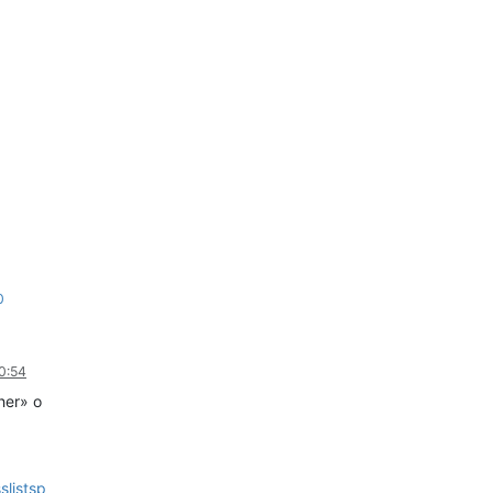
0
10:54
her» o
slistsp