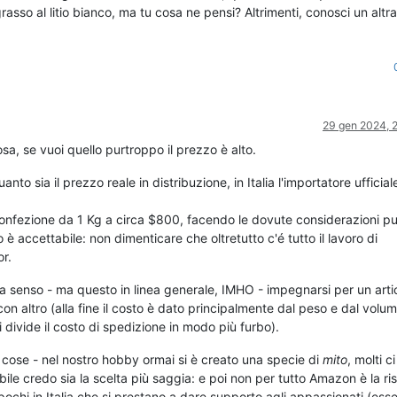
rasso al litio bianco, ma tu cosa ne pensi? Altrimenti, conosci un altra
29 gen 2024, 2
a, se vuoi quello purtroppo il prezzo è alto.
 sia il prezzo reale in distribuzione, in Italia l'importatore ufficial
 confezione da 1 Kg a circa $800, facendo le dovute considerazioni pu
o è accettabile: non dimenticare che oltretutto c'é tutto il lavoro di
r.
 ha senso - ma questo in linea generale, IMHO - impegnarsi per un arti
n altro (alla fine il costo è dato principalmente dal peso e dal volum
i divide il costo di spedizione in modo più furbo).
 cose - nel nostro hobby ormai si è creato una specie di
mito
, molti ci
abile credo sia la scelta più saggia: e poi non per tutto Amazon è la ri
pochi in Italia che si prestano a dare supporto agli appassionati (es