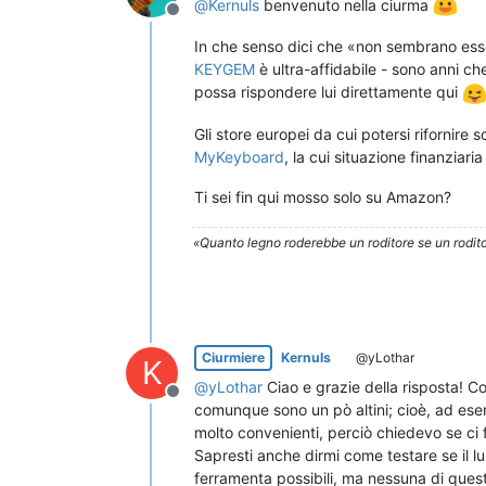
@
Kernuls
benvenuto nella ciurma
Non in linea
In che senso dici che «non sembrano ess
KEYGEM
è ultra-affidabile - sono anni ch
possa rispondere lui direttamente qui
Gli store europei da cui potersi rifornire 
MyKeyboard
, la cui situazione finanziar
Ti sei fin qui mosso solo su Amazon?
«Quanto legno roderebbe un roditore se un rodito
Ciurmiere
Kernuls
@yLothar
K
@
yLothar
Ciao e grazie della risposta! Co
Non in linea
comunque sono un pò altini; cioè, ad ese
molto convenienti, perciò chiedevo se ci 
Sapresti anche dirmi come testare se il lu
ferramenta possibili, ma nessuna di queste