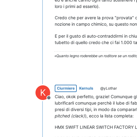
loro i primi ad esserlo).
Credo che per avere la prova "provata" d
nozione in campo chimico, su questo no
E per il gusto di auto-contraddirmi in chi
tubetto di quello credo che ci fai 1.000 t
«Quanto legno roderebbe un roditore se un rodito
Ciurmiere
Kernuls
@yLothar
K
Ciao, okok perfetto, grazie! Comunque gli
Non in linea
lubrificarli comunque perchè il lube di f
presi di diversi tipi, in modo da comparar
pitched (clack)
), ecco la lista completa:
HMX SWIFT LINEAR SWITCH FACTORY L