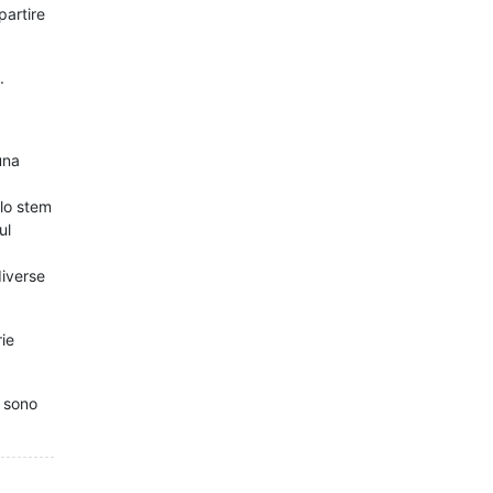
partire
.
una
 lo stem
ul
diverse
rie
i sono