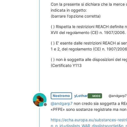
Con la presente si dichiara che la merce
indicata in oggetto:
(barrare l'opzione corretta)
( ) Rispetta le restrizioni REACH definite n
XVII del regolamento (CE) n. 1907/2006. 
( ) E' esente dalle restrizioni REACH ai sen
1 e 2, del regolamento (CE) n. 1907/2006.
( ) non è soggetta alle disposizioni del 
(Certificato Y113
Nostromo
yLothar
@andgarp7
MODS
@
andgarp7
non credo sia soggetta a REA
Non in linea
«PFPE» sono sostanze registrate ma non
https://echa.europa.eu/substances-restr
p_p_id=disslists_WAR_disslistsportlet&