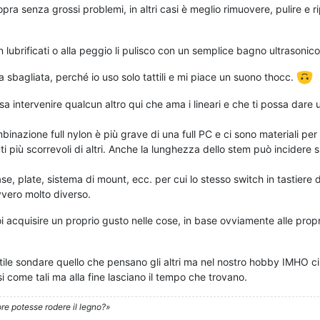
pra senza grossi problemi, in altri casi è meglio rimuovere, pulire e ri
n lubrificati o alla peggio li pulisco con un semplice bagno ultrasonico
a sbagliata, perché io uso solo tattili e mi piace un suono thocc.
a intervenire qualcun altro qui che ama i lineari e che ti possa dare 
inazione full nylon è più grave di una full PC e ci sono materiali per
più scorrevoli di altri. Anche la lunghezza dello stem può incidere s
case, plate, sistema di mount, ecc. per cui lo stesso switch in tastiere 
ero molto diverso.
poi acquisire un proprio gusto nelle cose, in base ovviamente alle prop
tile sondare quello che pensano gli altri ma nel nostro hobby IMHO c
come tali ma alla fine lasciano il tempo che trovano.
re potesse rodere il legno?»