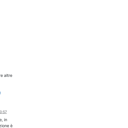
e altre
1
0:57
, in
zione è