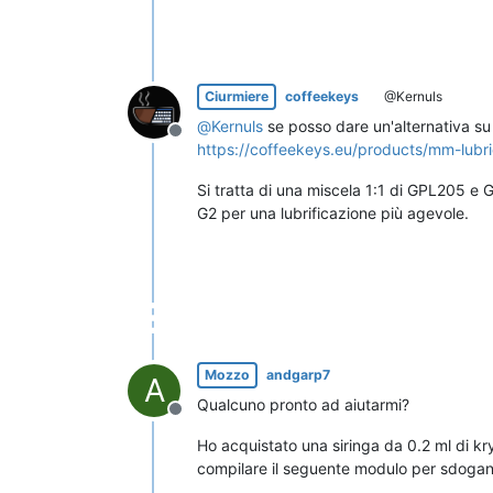
Ciurmiere
coffeekeys
@Kernuls
@
Kernuls
se posso dare un'alternativa su
Non in linea
https://coffeekeys.eu/products/mm-lubr
Si tratta di una miscela 1:1 di GPL205 e 
G2 per una lubrificazione più agevole.
Mozzo
andgarp7
A
Qualcuno pronto ad aiutarmi?
Non in linea
Ho acquistato una siringa da 0.2 ml di k
compilare il seguente modulo per sdogana