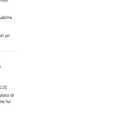
ualche
con un
0
0:56
liato di
 ne ho