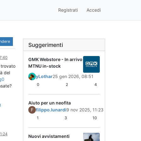
Registrati
Accedi
ondere
Suggerimenti
7:40
GMK Webstore - In arrivo
 trovato
MTNU in-stock
à del
yLothar
25 gen 2026, 08:51
5g0
0
2
4
nsate?
Aiuto per un neofita
1
F
filippo.lunardi
9 nov 2025, 11:23
1
3
10
1:24
Nuovi avvistamenti