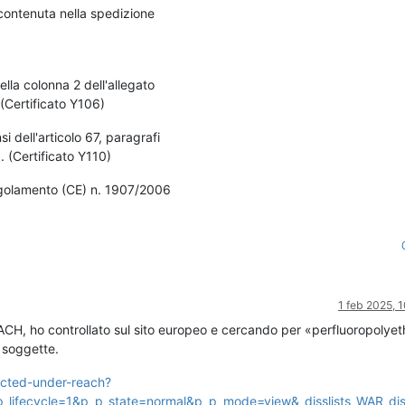
 contenuta nella spedizione
ella colonna 2 dell'allegato
(Certificato Y106)
si dell'articolo 67, paragrafi
 (Certificato Y110)
regolamento (CE) n. 1907/2006
1 feb 2025, 
CH, ho controllato sul sito europeo e cercando per «perfluoropolyet
 soggette.
icted-under-reach?
p_p_lifecycle=1&p_p_state=normal&p_p_mode=view&_disslists_WAR_dis