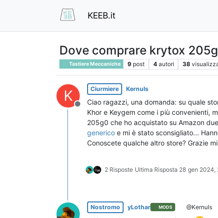
KEEB.it
Dove comprare krytox 205
9
post
4
autori
38
visualizz
Tastiere Meccaniche
Ciurmiere
Kernuls
K
Ciao ragazzi, una domanda: su quale stor
Non in linea
Khor e Keygem come i più convenienti, m
205g0 che ho acquistato su Amazon due a
generico
e mi è stato sconsigliato... Hann
Conoscete qualche altro store? Grazie mill
2 Risposte
Ultima Risposta
28 gen 2024, 
Nostromo
yLothar
@Kernuls
MODS