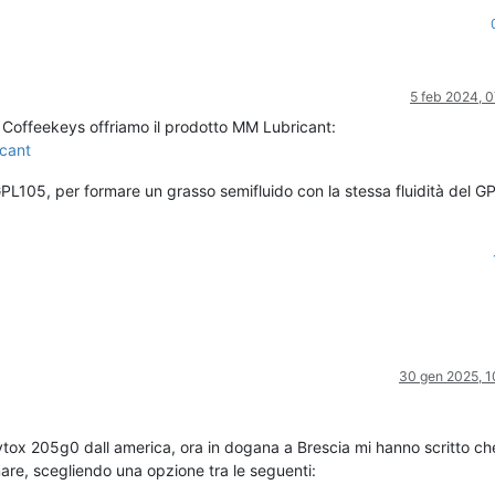
5 feb 2024, 
 Coffeekeys offriamo il prodotto MM Lubricant:
icant
GPL105, per formare un grasso semifluido con la stessa fluidità del 
30 gen 2025, 1
rytox 205g0 dall america, ora in dogana a Brescia mi hanno scritto c
re, scegliendo una opzione tra le seguenti: