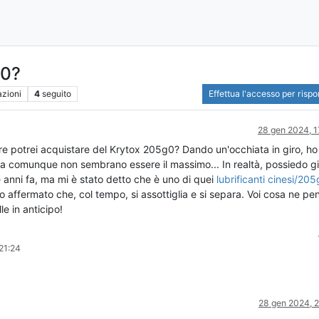
g0?
azioni
4
seguito
Effettua l'accesso per risp
28 gen 2024, 1
e potrei acquistare del Krytox 205g0? Dando un'occhiata in giro, ho
a comunque non sembrano essere il massimo... In realtà, possiedo gi
nni fa, ma mi è stato detto che è uno di quei
lubrificanti cinesi/20
o affermato che, col tempo, si assottiglia e si separa. Voi cosa ne pe
e in anticipo!
21:24
28 gen 2024, 2