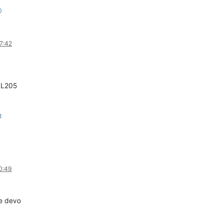
0
07:42
GPL205
1
0:49
he devo