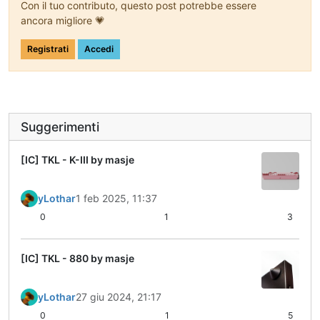
Con il tuo contributo, questo post potrebbe essere
ancora migliore 💗
Registrati
Accedi
Suggerimenti
[IC] TKL - K-III by masje
yLothar
1 feb 2025, 11:37
0
1
3
[IC] TKL - 880 by masje
yLothar
27 giu 2024, 21:17
0
1
5