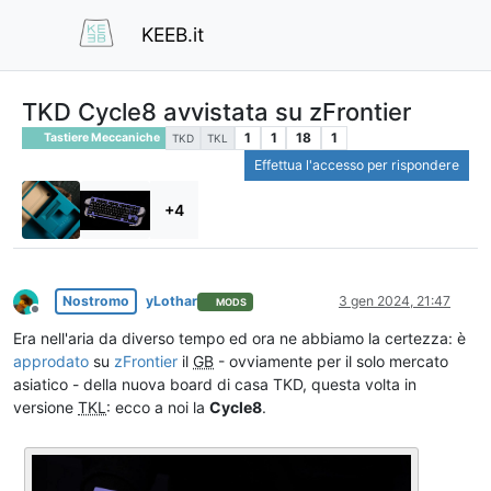
KEEB.it
TKD Cycle8 avvistata su zFrontier
1
1
18
1
Tastiere Meccaniche
TKD
TKL
Effettua l'accesso per rispondere
+4
Nostromo
yLothar
3 gen 2024, 21:47
MODS
Non in linea
Era nell'aria da diverso tempo ed ora ne abbiamo la certezza: è
approdato
su
zFrontier
il
GB
- ovviamente per il solo mercato
asiatico - della nuova board di casa TKD, questa volta in
versione
TKL
: ecco a noi la
Cycle8
.