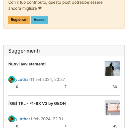
Con il tuo contributo, questo post potrebbe essere
ancora migliore 💗
Registrati
Accedi
Suggerimenti
Nuovi avvistamenti
yLothar
11 set 2024, 20:27
0
7
30
[GB] TKL - F1-8X V2 by GEON
yLothar
1 feb 2024, 22:31
0
4
45