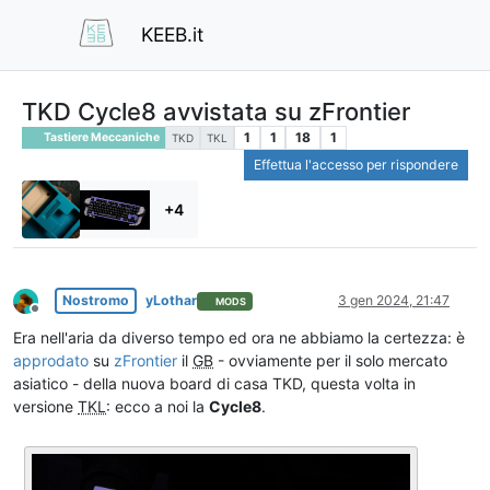
KEEB.it
TKD Cycle8 avvistata su zFrontier
1
1
18
1
Tastiere Meccaniche
TKD
TKL
Effettua l'accesso per rispondere
+4
Nostromo
yLothar
3 gen 2024, 21:47
MODS
Non in linea
Era nell'aria da diverso tempo ed ora ne abbiamo la certezza: è
approdato
su
zFrontier
il
GB
- ovviamente per il solo mercato
asiatico - della nuova board di casa TKD, questa volta in
versione
TKL
: ecco a noi la
Cycle8
.