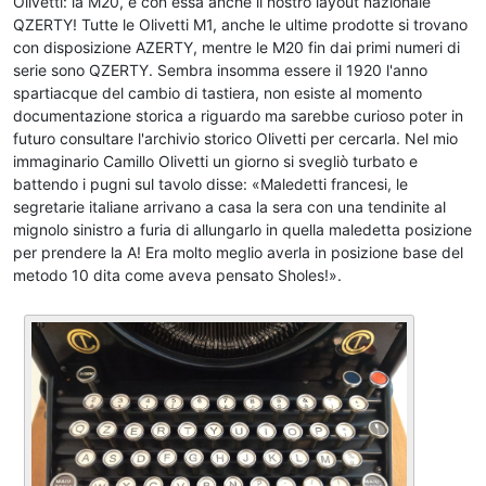
Olivetti: la M20, e con essa anche il nostro layout nazionale
QZERTY! Tutte le Olivetti M1, anche le ultime prodotte si trovano
con disposizione AZERTY, mentre le M20 fin dai primi numeri di
serie sono QZERTY. Sembra insomma essere il 1920 l'anno
spartiacque del cambio di tastiera, non esiste al momento
documentazione storica a riguardo ma sarebbe curioso poter in
futuro consultare l'archivio storico Olivetti per cercarla. Nel mio
immaginario Camillo Olivetti un giorno si svegliò turbato e
battendo i pugni sul tavolo disse: «Maledetti francesi, le
segretarie italiane arrivano a casa la sera con una tendinite al
mignolo sinistro a furia di allungarlo in quella maledetta posizione
per prendere la A! Era molto meglio averla in posizione base del
metodo 10 dita come aveva pensato Sholes!».