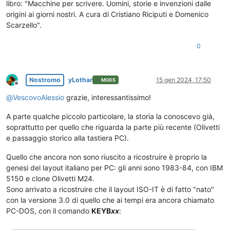
libro: "Macchine per scrivere. Uomini, storie e invenzioni dalle
origini ai giorni nostri. A cura di Cristiano Riciputi e Domenico
Scarzello".
0
Nostromo
yLothar
15 gen 2024, 17:50
MODS
Non in linea
@
VescovoAlessio
grazie, interessantissimo!
A parte qualche piccolo particolare, la storia la conoscevo già,
soprattutto per quello che riguarda la parte più recente (Olivetti
e passaggio storico alla tastiera PC).
Quello che ancora non sono riuscito a ricostruire è proprio la
genesi del layout italiano per PC: gli anni sono 1983-84, con IBM
5150 e clone Olivetti M24.
Sono arrivato a ricostruire che il layout ISO-IT è di fatto "nato"
con la versione 3.0 di quello che ai tempi era ancora chiamato
PC-DOS, con il comando
KEYB
xx
: