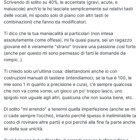
Scrivendo di solito su 40%, le accentate (gravi, acute, e
maiuscole) anch'io le ho lasciate semplicemente sui relativi tasti
delle vocali, mi sposto solo di piano con altri tasti (e
combinazioni) che fanno da modificatori.
Ti dico che la tua maniacalità ai particolari (non intesa
assolutamente come offesa), mi fa quasi paura, sei un ragazzo
giovane ed è veramente "strano" trovare una passione così forte
(anche per questo mi sono permesso di farti le domande da
rompic..).
Ti chiedo solo un'ultima cosa: dilettandomi anche io con
costruzioni manuali di tastiere (intendiamoci, se la tua è 100, le
mie sono 1 in quanto a precisione e cura), c'è sempre qualcosa
che non va come vorrei, un gioco un po' troppo lasco, uno
spigolo non uguale agli altri, qualcuna che non suona bene, etc.
Di solito "mi arrendo" a tenermi quella imperfezione (anche se mi
ci cade sempre l'occhio), intanto perché spesso è ineliminabile (a
costo di rovinare altre parti) e poi perché alla fine fa parte anche
lei della sua unicità.