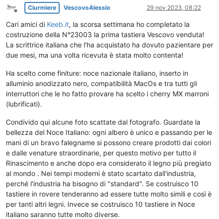
Ciurmiere
VescovoAlessio
29 nov 2023, 08:22
Non in linea
Cari amici di
Keeb.it
, la scorsa settimana ho completato la
costruzione della N°23003 la prima tastiera Vescovo venduta!
La scrittrice italiana che l'ha acquistato ha dovuto pazientare per
due mesi, ma una volta ricevuta è stata molto contenta!
Ha scelto come finiture: noce nazionale italiano, inserto in
alluminio anodizzato nero, compatibilità MacOs e tra tutti gli
interruttori che le ho fatto provare ha scelto i cherry MX marroni
(lubrificati).
Condivido qui alcune foto scattate dal fotografo. Guardate la
bellezza del Noce Italiano: ogni albero è unico e passando per le
mani di un bravo falegname si possono creare prodotti dai colori
e dalle venature straordinarie, per questo motivo per tutto il
Rinascimento e anche dopo era considerato il legno più pregiato
al mondo . Nei tempi moderni è stato scartato dall'industria,
perché l'industria ha bisogno di "standard". Se costruisco 10
tastiere in rovere tenderanno ad essere tutte molto simili e così è
per tanti altri legni. Invece se costruisco 10 tastiere in Noce
italiano saranno tutte molto diverse.