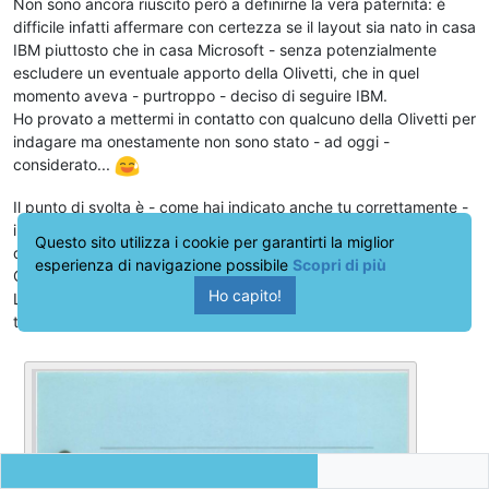
Non sono ancora riuscito però a definirne la vera paternità: è
difficile infatti affermare con certezza se il layout sia nato in casa
IBM piuttosto che in casa Microsoft - senza potenzialmente
escludere un eventuale apporto della Olivetti, che in quel
momento aveva - purtroppo - deciso di seguire IBM.
Ho provato a mettermi in contatto con qualcuno della Olivetti per
indagare ma onestamente non sono stato - ad oggi -
considerato...
Il punto di svolta è - come hai indicato anche tu correttamente -
il PC 5150 e il nostro clone M24 (nato per superare l'insuccesso
Questo sito utilizza i cookie per garantirti la miglior
dello M20 che aveva supporto per il solo PCOS, sviluppato dalla
esperienza di navigazione possibile
Scopri di più
Olivetti stessa, mai decollato).
Ho capito!
Lo M24 era offerto sia con PCOS che con MS-DOS e con
tastiera in due layout diversi: