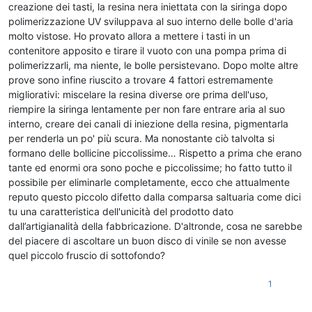
creazione dei tasti, la resina nera iniettata con la siringa dopo
polimerizzazione UV sviluppava al suo interno delle bolle d'aria
molto vistose. Ho provato allora a mettere i tasti in un
contenitore apposito e tirare il vuoto con una pompa prima di
polimerizzarli, ma niente, le bolle persistevano. Dopo molte altre
prove sono infine riuscito a trovare 4 fattori estremamente
migliorativi: miscelare la resina diverse ore prima dell'uso,
riempire la siringa lentamente per non fare entrare aria al suo
interno, creare dei canali di iniezione della resina, pigmentarla
per renderla un po' più scura. Ma nonostante ciò talvolta si
formano delle bollicine piccolissime… Rispetto a prima che erano
tante ed enormi ora sono poche e piccolissime; ho fatto tutto il
possibile per eliminarle completamente, ecco che attualmente
reputo questo piccolo difetto dalla comparsa saltuaria come dici
tu una caratteristica dell'unicità del prodotto dato
dall’artigianalità della fabbricazione. D'altronde, cosa ne sarebbe
del piacere di ascoltare un buon disco di vinile se non avesse
quel piccolo fruscio di sottofondo?
1