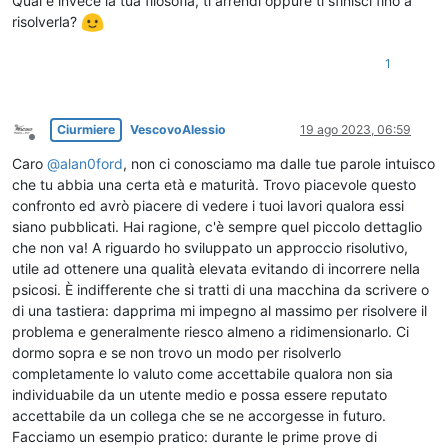
Qual è invece la tua filosofia, ti arrendi oppure ti sfinisci fino a
risolverla?
1
Ciurmiere
VescovoAlessio
19 ago 2023, 06:59
Non in linea
Caro
@
alan0ford
, non ci conosciamo ma dalle tue parole intuisco
che tu abbia una certa età e maturità. Trovo piacevole questo
confronto ed avrò piacere di vedere i tuoi lavori qualora essi
siano pubblicati. Hai ragione, c'è sempre quel piccolo dettaglio
che non va! A riguardo ho sviluppato un approccio risolutivo,
utile ad ottenere una qualità elevata evitando di incorrere nella
psicosi. È indifferente che si tratti di una macchina da scrivere o
di una tastiera: dapprima mi impegno al massimo per risolvere il
problema e generalmente riesco almeno a ridimensionarlo. Ci
dormo sopra e se non trovo un modo per risolverlo
completamente lo valuto come accettabile qualora non sia
individuabile da un utente medio e possa essere reputato
accettabile da un collega che se ne accorgesse in futuro.
Facciamo un esempio pratico: durante le prime prove di