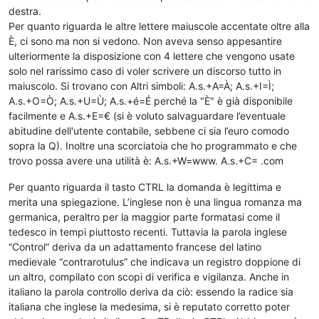
destra.
Per quanto riguarda le altre lettere maiuscole accentate oltre alla
È, ci sono ma non si vedono. Non aveva senso appesantire
ulteriormente la disposizione con 4 lettere che vengono usate
solo nel rarissimo caso di voler scrivere un discorso tutto in
maiuscolo. Si trovano con Altri simboli: A.s.+A=À; A.s.+I=Ì;
A.s.+O=Ò; A.s.+U=Ù; A.s.+é=É perché la "È" è già disponibile
facilmente e A.s.+E=€ (si è voluto salvaguardare l’eventuale
abitudine dell'utente contabile, sebbene ci sia l’euro comodo
sopra la Q). Inoltre una scorciatoia che ho programmato e che
trovo possa avere una utilità è: A.s.+W=www. A.s.+C= .com
Per quanto riguarda il tasto CTRL la domanda è legittima e
merita una spiegazione. L’inglese non è una lingua romanza ma
germanica, peraltro per la maggior parte formatasi come il
tedesco in tempi piuttosto recenti. Tuttavia la parola inglese
“Control” deriva da un adattamento francese del latino
medievale “contrarotulus” che indicava un registro doppione di
un altro, compilato con scopi di verifica e vigilanza. Anche in
italiano la parola controllo deriva da ciò: essendo la radice sia
italiana che inglese la medesima, si è reputato corretto poter