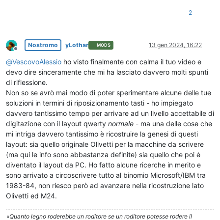
2
Nostromo
yLothar
13 gen 2024, 16:22
MODS
Non in linea
@
VescovoAlessio
ho visto finalmente con calma il tuo video e
devo dire sinceramente che mi ha lasciato davvero molti spunti
di riflessione.
Non so se avrò mai modo di poter sperimentare alcune delle tue
soluzioni in termini di riposizionamento tasti - ho impiegato
davvero tantissimo tempo per arrivare ad un livello accettabile di
digitazione con il layout qwerty
normale
- ma una delle cose che
mi intriga davvero tantissimo è ricostruire la genesi di questi
layout: sia quello originale Olivetti per la macchine da scrivere
(ma qui le info sono abbastanza definite) sia quello che poi è
diventato il layout da PC. Ho fatto alcune ricerche in merito e
sono arrivato a circoscrivere tutto al binomio Microsoft/IBM tra
1983-84, non riesco però ad avanzare nella ricostruzione lato
Olivetti ed M24.
«Quanto legno roderebbe un roditore se un roditore potesse rodere il