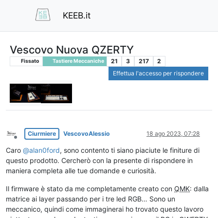
KEEB.it
Vescovo Nuova QZERTY
21
3
217
2
Fissato
Tastiere Meccaniche
Effettua l'accesso per rispondere
Ciurmiere
VescovoAlessio
18 ago 2023, 07:28
Non in linea
Caro
@
alan0ford
, sono contento ti siano piaciute le finiture di
questo prodotto. Cercherò con la presente di rispondere in
maniera completa alle tue domande e curiosità.
Il firmware è stato da me completamente creato con
QMK
: dalla
matrice ai layer passando per i tre led RGB… Sono un
meccanico, quindi come immaginerai ho trovato questo lavoro