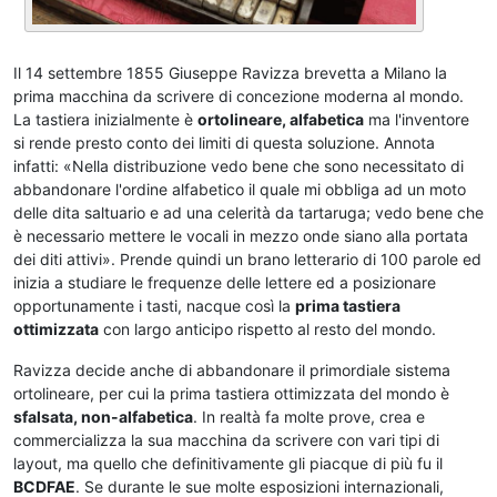
Il 14 settembre 1855 Giuseppe Ravizza brevetta a Milano la
prima macchina da scrivere di concezione moderna al mondo.
La tastiera inizialmente è
ortolineare, alfabetica
ma l'inventore
si rende presto conto dei limiti di questa soluzione. Annota
infatti: «Nella distribuzione vedo bene che sono necessitato di
abbandonare l'ordine alfabetico il quale mi obbliga ad un moto
delle dita saltuario e ad una celerità da tartaruga; vedo bene che
è necessario mettere le vocali in mezzo onde siano alla portata
dei diti attivi». Prende quindi un brano letterario di 100 parole ed
inizia a studiare le frequenze delle lettere ed a posizionare
opportunamente i tasti, nacque così la
prima tastiera
ottimizzata
con largo anticipo rispetto al resto del mondo.
Ravizza decide anche di abbandonare il primordiale sistema
ortolineare, per cui la prima tastiera ottimizzata del mondo è
sfalsata, non-alfabetica
. In realtà fa molte prove, crea e
commercializza la sua macchina da scrivere con vari tipi di
layout, ma quello che definitivamente gli piacque di più fu il
BCDFAE
. Se durante le sue molte esposizioni internazionali,