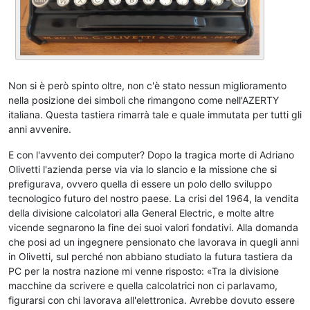
Non si è però spinto oltre, non c'è stato nessun miglioramento
nella posizione dei simboli che rimangono come nell'AZERTY
italiana. Questa tastiera rimarrà tale e quale immutata per tutti gli
anni avvenire.
E con l'avvento dei computer? Dopo la tragica morte di Adriano
Olivetti l'azienda perse via via lo slancio e la missione che si
prefigurava, ovvero quella di essere un polo dello sviluppo
tecnologico futuro del nostro paese. La crisi del 1964, la vendita
della divisione calcolatori alla General Electric, e molte altre
vicende segnarono la fine dei suoi valori fondativi. Alla domanda
che posi ad un ingegnere pensionato che lavorava in quegli anni
in Olivetti, sul perché non abbiano studiato la futura tastiera da
PC per la nostra nazione mi venne risposto: «Tra la divisione
macchine da scrivere e quella calcolatrici non ci parlavamo,
figurarsi con chi lavorava all'elettronica. Avrebbe dovuto essere