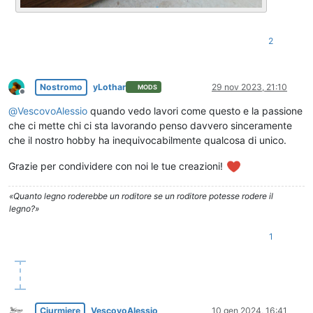
2
Nostromo
yLothar
29 nov 2023, 21:10
MODS
Non in linea
@
VescovoAlessio
quando vedo lavori come questo e la passione
che ci mette chi ci sta lavorando penso davvero sinceramente
che il nostro hobby ha inequivocabilmente qualcosa di unico.
Grazie per condividere con noi le tue creazioni!
«Quanto legno roderebbe un roditore se un roditore potesse rodere il
legno?»
1
Ciurmiere
VescovoAlessio
10 gen 2024, 16:41