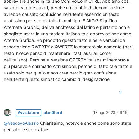
abbreviare anche in italiano ConTRolLo in CTRL. Abbiamo così
salvato capra e cavoli, perché un cambio di denominazione
avrebbe causato confusione nell’utente essendo un tasto
usatissimo per scorciatoie di ogni tipo. E AltGr? Significa
Alternate Graphic, deriva anch’esso dal latino e pertanto non è
sbagliato usare in una tastiera italiana tale abbreviazione come
Alterna Grafica. Ho prodotto questo tasto e nelle versioni da
esportazione QWERTY e QWERTZ lo monterò sicuramente (per il
resto invece penso di mantenere i tasti ausiliari come
nell’italiano). Però nella versione QZERTY italiana mi sembrava
più piacevole chiamarlo Altri simboli, perché di fatto tale tasto è
usato solo per quello e non crea perciò gran confusione
nell’utente questo simpatico cambio di designazione.
2
Avvistatore
alan0ford
18 ago 2023, 09:19
Non in linea
@
VescovoAlessio
Chiarissimo, notevole anche come sono state
pensate le scorciatoie.