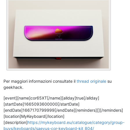
Per maggiori informazioni consultate il
thread originale
su
geekhack.
[event][name]cor65XT[/name][allday]true[/allday]
[startDate]1665093600000[/startDate]
[endDate]1667170799999[/endDate][reminders][][/reminders]
[location]MyKeyboard[/location]
[description]
https://mykeyboard.eu/catalogue/category/group-
buys/keyboards/saevus-cor-keyboard-kit_804/