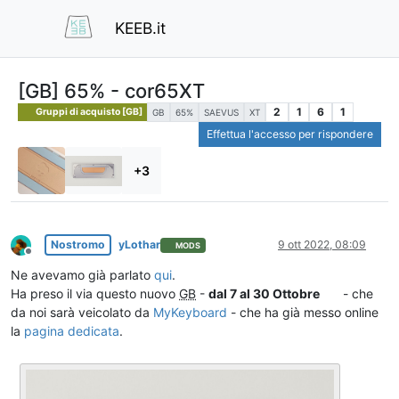
KEEB.it
[GB] 65% - cor65XT
2
1
6
1
Gruppi di acquisto [GB]
GB
65%
SAEVUS
XT
Effettua l'accesso per rispondere
+3
Nostromo
yLothar
9 ott 2022, 08:09
MODS
Non in linea
Ne avevamo già parlato
qui
.
Ha preso il via questo nuovo
GB
-
dal 7 al 30 Ottobre
- che
da noi sarà veicolato da
MyKeyboard
- che ha già messo online
la
pagina dedicata
.