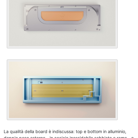
La qualità della board è indiscussa: top e bottom in alluminio,
doppio peso esterno - in acciaio inossidabile sabbiato e rame - e