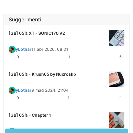
Suggerimenti
[GB] 65% XT - SONIC170 V2
yLothar
11 apr 2026, 08:01
0
1
6
[GB] 65% - Krush65 by Nuxroskb
yLothar
9 mag 2024, 21:04
0
1
11
[GB] 65% - Chapter 1
yLothar
30 mar 2022, 20:45