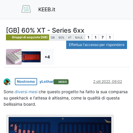
KEEB.it
[GB] 60% XT - Series 6xx
1
1
7
1
Gruppi di acquisto [GB]
GB
60%
XT
BAUL
Effettua l'accesso per rispondere
+4
Nostromo
yLothar
2 ott 2022, 09:02
MODS
Non in linea
Sono
diversi mesi
che questo progetto ha fatto la sua comparsa
su geekhack e l'attesa è altissima, come la qualità di questa
bellissima board.