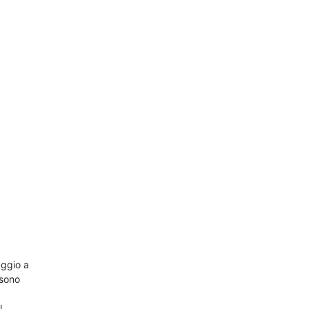
aggio a
 sono
N.