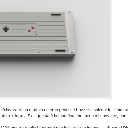
 più lavorato: un modulo esterno gestisce buzzer e solenoide, il mont
entato a «doppia S» - questa è la modifica che meno mi convince, non
/ VIA mentre quella bluetooth non lo è, utilizza invece il software LD