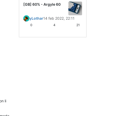
[GB] 60% - Argyle 60
yLothar
14 feb 2022, 22:11
0
4
21
n li
n modo