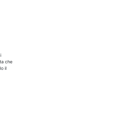
i
lta che
o il