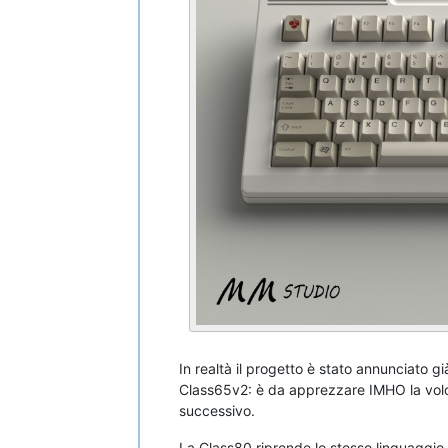
In realtà il progetto è stato annunciato g
Class65v2: è da apprezzare IMHO la volont
successivo.
La Class80 riprende lo stesso linguaggio vi