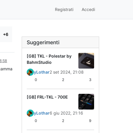
Registrati
Accedi
+6
Suggerimenti
[GB] TKL - Polestar by
08:58
BahmStudio
gamma
yLothar
2 set 2024, 21:08
0
2
3
[GB] FRL-TKL - 700E
yLothar
6 giu 2022, 21:16
0
2
9