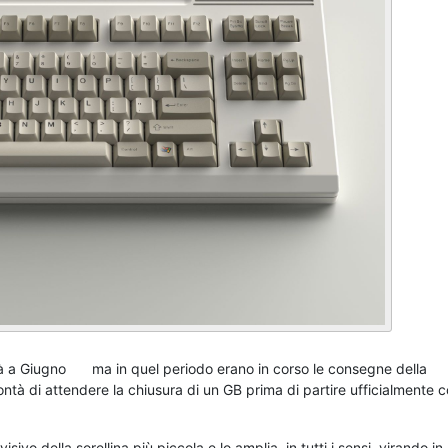
ià a Giugno
ma in quel periodo erano in corso le consegne della
à di attendere la chiusura di un GB prima di partire ufficialmente co
sivo della sorellina più piccola e lo amplia, in tutti i sensi, virando i