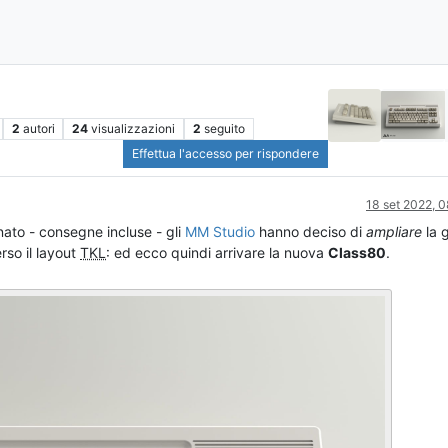
2
autori
24
visualizzazioni
2
seguito
Effettua l'accesso per rispondere
18 set 2022, 
nato - consegne incluse - gli
MM Studio
hanno deciso di
ampliare
la 
rso il layout
TKL
: ed ecco quindi arrivare la nuova
Class80
.