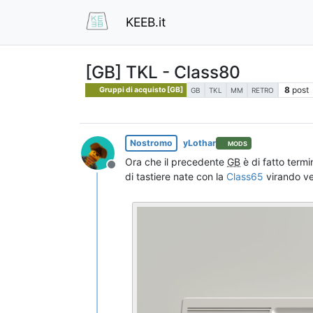
KEEB.it
[GB] TKL - Class80
8
post
Gruppi di acquisto [GB]
GB
TKL
MM
RETRO
Nostromo
yLothar
MODS
Ora che il precedente
GB
è di fatto termi
Non in linea
di tastiere nate con la
Class65
virando ve