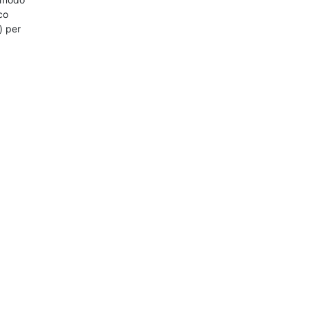
co
) per