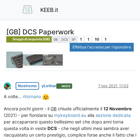
KEEB.it
[GB] DCS Paperwork
1
1
10
1
Gruppi di acquisto [GB]
GB
DCS
SP
Effettua l'accesso per rispondere
Nostromo
yLothar
7 nov 2021, 11:02
MODS
Non in linea
A volte...
ritornano
Ancora pochi giorni - il
GB
chiude ufficialmente il
12 Novembre
(2021) - per fiondarsi su
mykeyboard.eu
alla
sezione dedicata
per accaparrarsi questo bellissimo set che dopo anni torna
questa volta in veste
DCS
- che negli ultimi mesi sembra aver
riacquistato un certo prestigio, complice forse anche il fatto che i