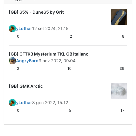
[GB] 65% - Dune65 by Grit
yLothar
12 set 2024, 21:15
0
2
8
[GB] CFTKB Mysterium TKL GB italiano
AngryBard
3 nov 2022, 09:04
2
10
39
[GB] GMK Arctic
yLothar
8 gen 2022, 15:12
0
5
17