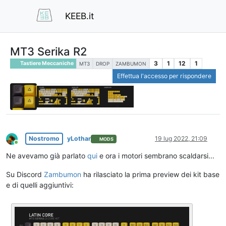
KEEB.it
MT3 Serika R2
3
1
12
1
Tastiere Meccaniche
MT3
DROP
ZAMBUMON
Effettua l'accesso per rispondere
Nostromo
yLothar
19 lug 2022, 21:09
MODS
Online
Ne avevamo già parlato
qui
e ora i motori sembrano scaldarsi...
Su Discord
Zambumon
ha rilasciato la prima preview dei kit base
e di quelli aggiuntivi: