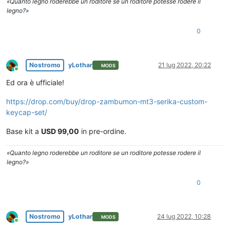
«Quanto legno roderebbe un roditore se un roditore potesse rodere il
legno?»
0
Nostromo
yLothar
21 lug 2022, 20:22
MODS
Online
Ed ora è ufficiale!
https://drop.com/buy/drop-zambumon-mt3-serika-custom-
keycap-set/
Base kit a
USD 99,00
in pre-ordine.
«Quanto legno roderebbe un roditore se un roditore potesse rodere il
legno?»
0
Nostromo
yLothar
24 lug 2022, 10:28
MODS
Online