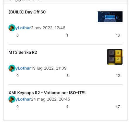
[BUILD] Day Off 60
yLothar
2 nov 2022, 12:48
0
1
13
MT3 Serika R2
yLothar
19 lug 2022, 21:09
0
3
12
XMI Keycaps R2 - Votiamo per ISO-IT!!!
yLothar
24 mag 2022, 20:45
0
4
47