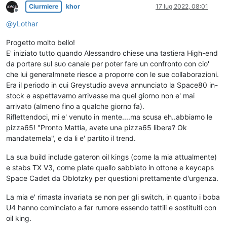
Ciurmiere
khor
17 lug 2022, 08:01
Non in linea
@
yLothar
Progetto molto bello!
E' iniziato tutto quando Alessandro chiese una tastiera High-end
da portare sul suo canale per poter fare un confronto con cio'
che lui generalmnete riesce a proporre con le sue collaborazioni.
Era il periodo in cui Greystudio aveva annunciato la Space80 in-
stock e aspettavamo arrivasse ma quel giorno non e' mai
arrivato (almeno fino a qualche giorno fa).
Riflettendoci, mi e' venuto in mente....ma scusa eh..abbiamo le
pizza65! "Pronto Mattia, avete una pizza65 libera? Ok
mandatemela", e da li e' partito il trend.
La sua build include gateron oil kings (come la mia attualmente)
e stabs TX V3, come plate quello sabbiato in ottone e keycaps
Space Cadet da Oblotzky per questioni prettamente d'urgenza.
La mia e' rimasta invariata se non per gli switch, in quanto i boba
U4 hanno cominciato a far rumore essendo tattili e sostituiti con
oil king.