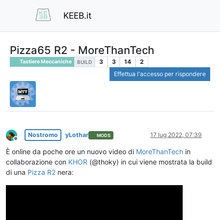
KEEB.it
Pizza65 R2 - MoreThanTech
3
3
14
2
Tastiere Meccaniche
BUILD
Effettua l'accesso per rispondere
Nostromo
yLothar
17 lug 2022, 07:39
MODS
Non in linea
È online da poche ore un nuovo video di
MoreThanTech
in
collaborazione con
KHOR
(@thoky) in cui viene mostrata la build
di una
Pizza R2
nera: