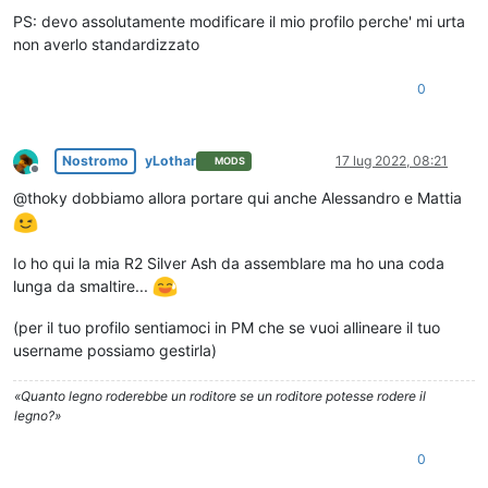
PS: devo assolutamente modificare il mio profilo perche' mi urta
non averlo standardizzato
0
Nostromo
yLothar
17 lug 2022, 08:21
MODS
Non in linea
@thoky dobbiamo allora portare qui anche Alessandro e Mattia
Io ho qui la mia R2 Silver Ash da assemblare ma ho una coda
lunga da smaltire...
(per il tuo profilo sentiamoci in PM che se vuoi allineare il tuo
username possiamo gestirla)
«Quanto legno roderebbe un roditore se un roditore potesse rodere il
legno?»
0