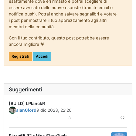
esattamente dove eri rimasto e potrai scegliere di
essere avvisato delle nuove risposte (tramite email o
notifica push). Potrai anche salvare segnalibri e votare
i post per mostrare il tuo apprezzamento agli altri
membri della comunità.
Con il tuo contributo, questo post potrebbe essere
ancora migliore 💗
Registrati
Accedi
Suggerimenti
[BUILD] LPlanckR
alan0ford
9 dic 2023, 22:20
1
3
22
Pizza65 R2 - MoreThanTech