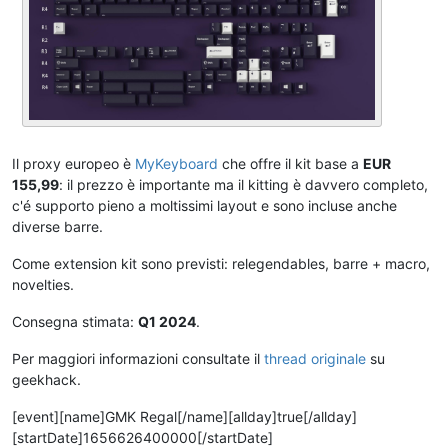
Il proxy europeo è
MyKeyboard
che offre il kit base a
EUR
155,99
: il prezzo è importante ma il kitting è davvero completo,
c'é supporto pieno a moltissimi layout e sono incluse anche
diverse barre.
Come extension kit sono previsti: relegendables, barre + macro,
novelties.
Consegna stimata:
Q1 2024
.
Per maggiori informazioni consultate il
thread originale
su
geekhack.
[event][name]GMK Regal[/name][allday]true[/allday]
[startDate]1656626400000[/startDate]