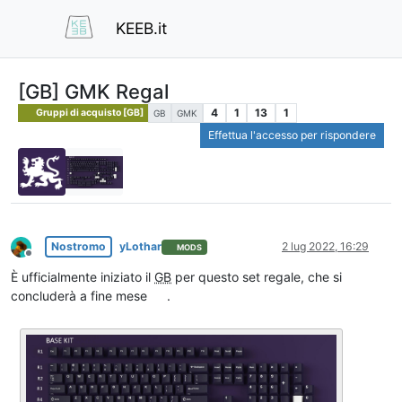
KEEB.it
[GB] GMK Regal
4
1
13
1
Gruppi di acquisto [GB]
GB
GMK
Effettua l'accesso per rispondere
Nostromo
yLothar
2 lug 2022, 16:29
MODS
Non in linea
È ufficialmente iniziato il
GB
per questo set regale, che si
concluderà a fine mese
.