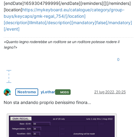
[endDate]1659304799999[/endDate][reminders][][/reminders]
[location]
https://mykeyboard.eu/catalogue/category/group-
buys/keycaps/gmk-regal_754/[/location]
[description]Illmitato[/description][mandatory]false[/mandatory]
[/event]
«Quanto legno roderebbe un roditore se un roditore potesse rodere il
legno?»
0
Nostromo
yLothar
21 lug 2022, 20:25
MODS
Non in linea
Non sta andando proprio
benissimo
finora...