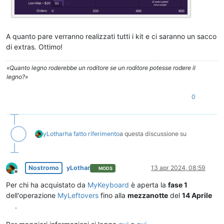
A quanto pare verranno realizzati tutti i kit e ci saranno un sacco
di extras. Ottimo!
«Quanto legno roderebbe un roditore se un roditore potesse rodere il
legno?»
0
yLothar
ha fatto riferimento
a questa discussione su
Nostromo
yLothar
13 apr 2024, 08:59
MODS
Non in linea
Per chi ha acquistato da
MyKeyboard
è aperta la
fase 1
dell'operazione
MyLeftovers
fino alla
mezzanotte
del
14 Aprile
.