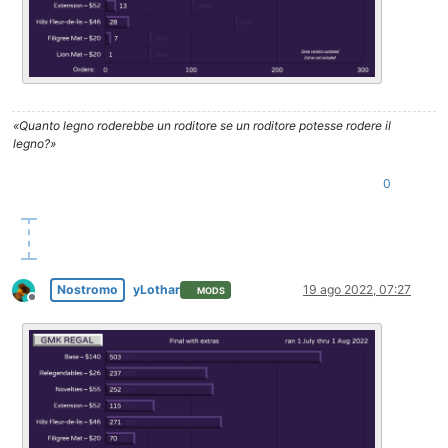
«Quanto legno roderebbe un roditore se un roditore potesse rodere il
legno?»
0
Nostromo
yLothar
19 ago 2022, 07:27
MODS
Non in linea