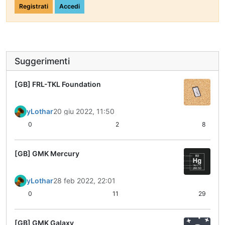
Registrati
Accedi
Suggerimenti
[GB] FRL-TKL Foundation
yLothar
20 giu 2022, 11:50
0
2
8
[GB] GMK Mercury
yLothar
28 feb 2022, 22:01
0
11
29
[GB] GMK Galaxy