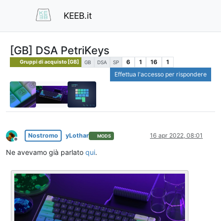
KEEB.it
[GB] DSA PetriKeys
6
1
16
1
Gruppi di acquisto [GB]
GB
DSA
SP
Effettua l'accesso per rispondere
Nostromo
yLothar
16 apr 2022, 08:01
MODS
Non in linea
Ne avevamo già parlato
qui
.