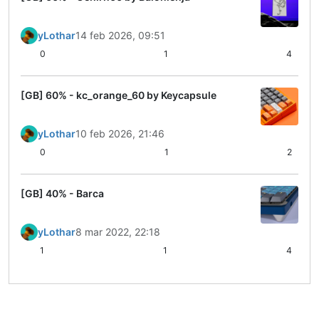
yLothar
14 feb 2026, 09:51
0
1
4
[GB] 60% - kc_orange_60 by Keycapsule
yLothar
10 feb 2026, 21:46
0
1
2
[GB] 40% - Barca
yLothar
8 mar 2022, 22:18
1
1
4