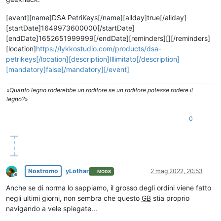
[event][name]DSA PetriKeys[/name][allday]true[/allday]
[startDate]1649973600000[/startDate]
[endDate]1652651999999[/endDate][reminders][][/reminders]
[location]
https://lykkostudio.com/products/dsa-
petrikeys[/location][description]Illimitato[/description]
[mandatory]false[/mandatory][/event]
«Quanto legno roderebbe un roditore se un roditore potesse rodere il
legno?»
0
Nostromo
yLothar
2 mag 2022, 20:53
MODS
Non in linea
Anche se di norma lo sappiamo, il grosso degli ordini viene fatto
negli ultimi giorni, non sembra che questo
GB
stia proprio
navigando a vele spiegate...