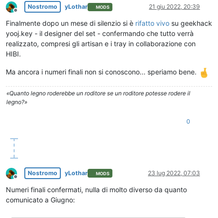
Nostromo
yLothar
21 giu 2022, 20:39
MODS
Non in linea
Finalmente dopo un mese di silenzio si è
rifatto vivo
su geekhack
yooj.key - il designer del set - confermando che tutto verrà
realizzato, compresi gli artisan e i tray in collaborazione con
HIBI.
Ma ancora i numeri finali non si conoscono... speriamo bene.
«Quanto legno roderebbe un roditore se un roditore potesse rodere il
legno?»
0
Nostromo
yLothar
23 lug 2022, 07:03
MODS
Non in linea
Numeri finali confermati, nulla di molto diverso da quanto
comunicato a Giugno: