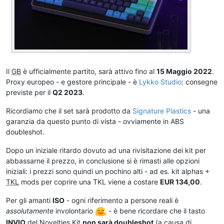
Il
GB
è ufficialmente partito, sarà attivo fino al
15 Maggio 2022
.
Proxy europeo - e gestore principale - è
Lykko Studio
: consegne
previste per il
Q2 2023
.
Ricordiamo che il set sarà prodotto da
Signature Plastics
- una
garanzia da questo punto di vista - ovviamente in ABS
doubleshot.
Dopo un iniziale ritardo dovuto ad una rivisitazione dei kit per
abbassarne il prezzo, in conclusione si è rimasti alle opzioni
iniziali: i prezzi sono quindi un pochino alti - ad es. kit alphas +
TKL
mods per coprire una TKL viene a costare
EUR 134,00
.
Per gli amanti
ISO
- ogni riferimento a persone reali è
assolutamente
involontario
- è bene ricordare che il tasto
INVIO
del Novelties Kit
non sarà doubleshot
(a causa di