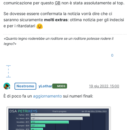
comunicazione per questo
GB
non è stata assolutamente al top.
Se dovesse essere confermata la notizia vorrà dire che ci
saranno sicuramente
molti extras
: ottima notizia per gli indecisi
e per i ritardatari
«Quanto legno roderebbe un roditore se un roditore potesse rodere il
legno?»
0
Nostromo
yLothar
19 giu 2022, 15:00
MODS
Non in linea
È di poco fa un
aggiornamento
sui numeri finali: