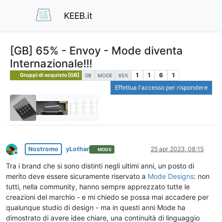
KEEB.it
[GB] 65% - Envoy - Mode diventa
Internazionale!!!
1
1
6
1
Gruppi di acquisto [GB]
GB
MODE
65%
Effettua l'accesso per rispondere
Nostromo
yLothar
25 apr 2023, 08:15
MODS
Non in linea
Tra i brand che si sono distinti negli ultimi anni, un posto di
merito deve essere sicuramente riservato a
Mode Designs
: non
tutti, nella community, hanno sempre apprezzato tutte le
creazioni del marchio - e mi chiedo se possa mai accadere per
qualunque studio di design - ma in questi anni Mode ha
dimostrato di avere idee chiare, una continuità di linguaggio