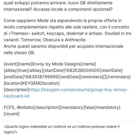
quali sviluppi potranno arrivare: nuovi GB direttamente
internazionali? Accesso locale a componenti opzionali?
Come sappiamo Mode sta espandendo la propria offerta in
modo complementare rispetto alle sole tastiere, con il concetto
di «Themes»: switch, keycaps, deskmat e artisan. Studiati in tre
varianti: Tomorrow, Obscura e Anthracite.
Anche questi saranno disponibili per acquisto internazionale
nello stesso GB.
[event][name]Envoy by Mode Designs[/name]
[allday]true[/allday][startDate]1682028000000[/startDate]
[endDate]1683928799999[/endDate][reminders][][/reminders]
[location]KEYGEM[/location]
[description]
https://keygem.com/products/group-buy-envoy-
keyboard-kit
FCFS, illimitato[/description][mandatory]false[/mandatory]
[/event]
«Quanto legno roderebbe un roditore se un roditore potesse rodere il
legno?»