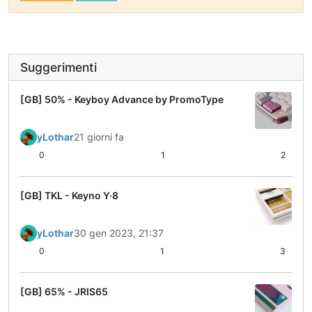
Suggerimenti
[GB] 50% - Keyboy Advance by PromoType
yLothar
21 giorni fa
0
1
2
[GB] TKL - Keyno Y·8
yLothar
30 gen 2023, 21:37
0
1
3
[GB] 65% - JRIS65