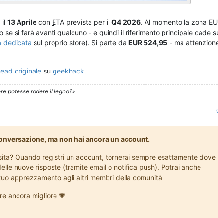
 il
13 Aprile
con
ETA
prevista per il
Q4 2026
. Al momento la zona EU
 se si farà avanti qualcuno - e quindi il riferimento principale cade s
a dedicata
sul proprio store). Si parte da
EUR 524,95
- ma attenzion
read originale
su
geekhack
.
re potesse rodere il legno?»
conversazione, ma non hai ancora un account.
visita? Quando registri un account, tornerai sempre esattamente dove
delle nuove risposte (tramite email o notifica push). Potrai anche
l tuo apprezzamento agli altri membri della comunità.
re ancora migliore 💗