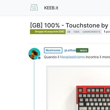
KEEB.it
[GB] 100% - Touchstone b
1
po
Gruppi di acquisto [GB]
GB
100%
CANNONKEYS
Nostromo
yLothar
MODS
Quando il
Neoplasticismo
incontra il mond
Non in linea