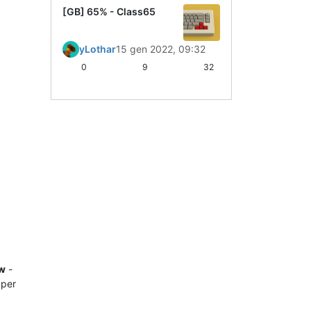
[GB] 65% - Class65
yLothar
15 gen 2022, 09:32
0
9
32
w
-
per