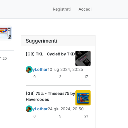
Registrati
Accedi
Suggerimenti
[GB] TKL - Cycle8 by TKD
1:20
yLothar
10 lug 2024, 20:25
0
2
17
[GB] 75% - Theseus75 by
Havercodes
yLothar
24 giu 2024, 20:50
0
5
21