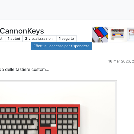
y CannonKeys
st
1
autori
2
visualizzazioni
1
seguito
Effettua l'accesso per rispondere
18 mar 2026, 2
o delle tastiere custom...