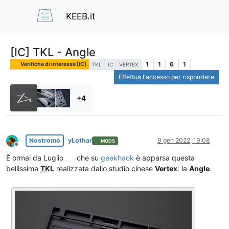
KEEB.it
[IC] TKL - Angle
1
1
6
1
Verifiche di interesse [IC]
TKL
IC
VERTEX
Effettua l'accesso per rispondere
+4
Nostromo
yLothar
9 gen 2022, 19:08
MODS
Non in linea
È ormai da Luglio
che su
geekhack
è apparsa questa
bellissima
TKL
realizzata dallo studio cinese
Vertex
: la
Angle
.