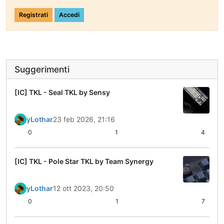
Registrati
Accedi
Suggerimenti
[IC] TKL - Seal TKL by Sensy
yLothar
23 feb 2026, 21:16
0
1
4
[IC] TKL - Pole Star TKL by Team Synergy
yLothar
12 ott 2023, 20:50
0
1
7