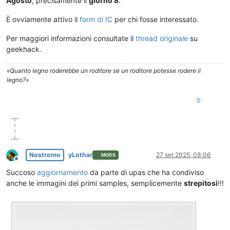
Agosto
, precisamente il
giorno 8
.
È ovviamente attivo il
form di IC
per chi fosse interessato.
Per maggiori informazioni consultate il
thread originale
su
geekhack.
«Quanto legno roderebbe un roditore se un roditore potesse rodere il
legno?»
0
Nostromo
yLothar
27 set 2025, 08:06
MODS
Non in linea
Succoso
aggiornamento
da parte di upas che ha condiviso
anche le immagini dei primi samples, semplicemente
strepitosi
!!!