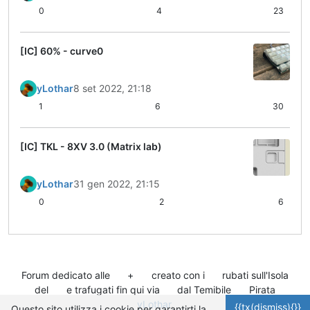
0
4
23
[IC] 60% - curve0
yLothar
8 set 2022, 21:18
1
6
30
[IC] TKL - 8XV 3.0 (Matrix lab)
yLothar
31 gen 2022, 21:15
0
2
6
Forum dedicato alle
+
creato con i
rubati sull'Isola
del
e trafugati fin qui via
dal Temibile
Pirata
yLothar
.
{{tx(dismiss){}}
Questo sito utilizza i cookie per garantirti la