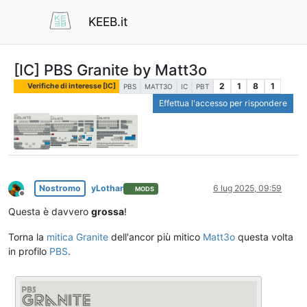
KEEB.it
[IC] PBS Granite by Matt3o
2
1
8
1
Verifiche di interesse [IC]
PBS
MATT3O
IC
PBT
Effettua l'accesso per rispondere
Nostromo
yLothar
6 lug 2025, 09:59
MODS
Non in linea
Questa è davvero
grossa
!
Torna la
mitica Granite
dell'ancor più mitico
Matt3o
questa volta
in profilo
PBS
.