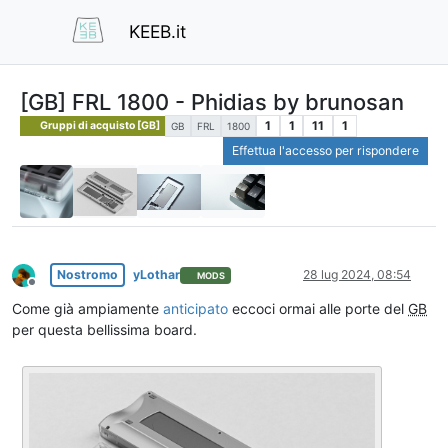
KEEB.it
[GB] FRL 1800 - Phidias by brunosan
1
1
11
1
Gruppi di acquisto [GB]
GB
FRL
1800
Effettua l'accesso per rispondere
Nostromo
yLothar
28 lug 2024, 08:54
MODS
Non in linea
Come già ampiamente
anticipato
eccoci ormai alle porte del
GB
per questa bellissima board.