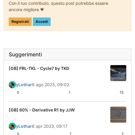
Con il tuo contributo, questo post potrebbe essere
ancora migliore 💗
Registrati
Accedi
Suggerimenti
[GB] FRL-TKL - Cycle7 by TKD
yLothar
6 ago 2023, 09:02
0
1
15
[GB] 60% - Derivative R1 by JJW
yLothar
8 apr 2023, 09:17
0
1
2