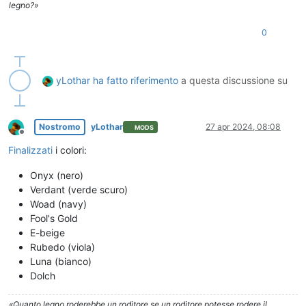
legno?»
0
yLothar
ha fatto riferimento
a questa discussione su
Nostromo
yLothar
27 apr 2024, 08:08
MODS
Non in linea
Finalizzati
i colori:
Onyx (nero)
Verdant (verde scuro)
Woad (navy)
Fool's Gold
E-beige
Rubedo (viola)
Luna (bianco)
Dolch
«Quanto legno roderebbe un roditore se un roditore potesse rodere il