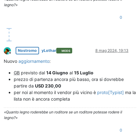
legno?»
0
Nostromo
yLothar
8 mag 2024, 19:13
MODS
Non in linea
Nuovo
aggiornamento
:
GB
previsto dal
14 Giugno
al
15 Luglio
prezzo di partenza ancora più basso, ora si dovrebbe
partire da
USD 230,00
per noi al momento il vendor più vicino è
proto[Typist]
ma la
lista non è ancora completa
«Quanto legno roderebbe un roditore se un roditore potesse rodere il
legno?»
0