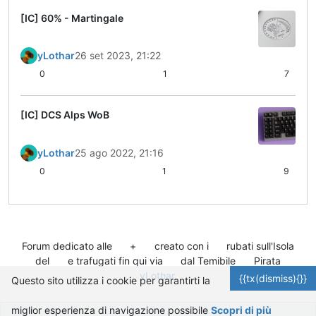
[IC] 60% - Martingale
yLothar
26 set 2023, 21:22
0
1
7
[IC] DCS Alps WoB
yLothar
25 ago 2022, 21:16
0
1
9
Forum dedicato alle
+
creato con i
rubati sull'Isola
del
e trafugati fin qui via
dal Temibile
Pirata
yLothar
.
{{tx(dismiss){}}
Questo sito utilizza i cookie per garantirti la
miglior esperienza di navigazione possibile
Scopri di più