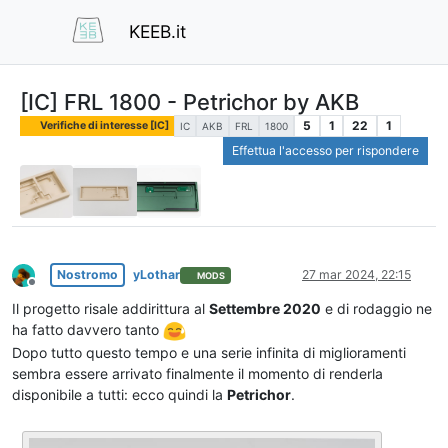
KEEB.it
[IC] FRL 1800 - Petrichor by AKB
5
1
22
1
Verifiche di interesse [IC]
IC
AKB
FRL
1800
Effettua l'accesso per rispondere
Nostromo
yLothar
27 mar 2024, 22:15
MODS
Non in linea
Il progetto risale addirittura al
Settembre 2020
e di rodaggio ne
ha fatto davvero tanto
Dopo tutto questo tempo e una serie infinita di miglioramenti
sembra essere arrivato finalmente il momento di renderla
disponibile a tutti: ecco quindi la
Petrichor
.