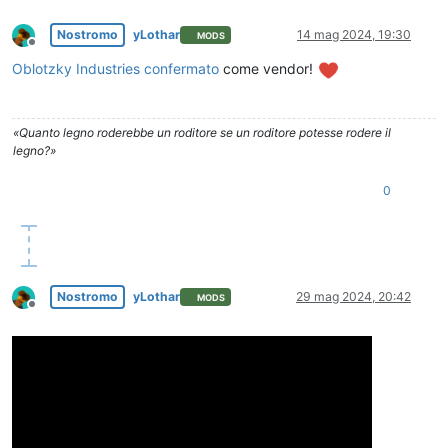
Nostromo
yLothar
14 mag 2024, 19:30
MODS
Non in linea
Oblotzky Industries
confermato
come vendor!
«Quanto legno roderebbe un roditore se un roditore potesse rodere il
legno?»
0
Nostromo
yLothar
29 mag 2024, 20:42
MODS
Non in linea