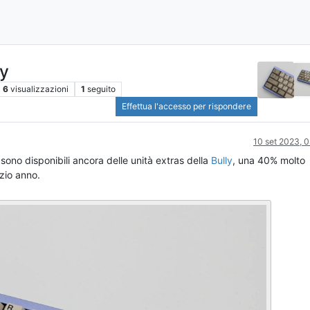
ly
6
visualizzazioni
1
seguito
Effettua l'accesso per rispondere
10 set 2023, 
sono disponibili ancora delle unità extras della
Bully
, una 40% molto
zio anno.