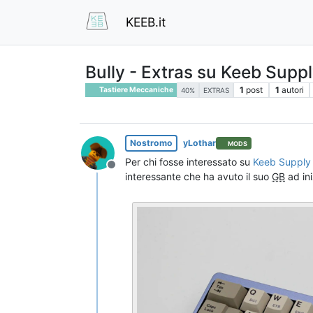
KEEB.it
Bully - Extras su Keeb Supp
1
post
1
autori
Tastiere Meccaniche
40%
EXTRAS
Nostromo
yLothar
MODS
Per chi fosse interessato su
Keeb Supply
Non in linea
interessante che ha avuto il suo
GB
ad ini