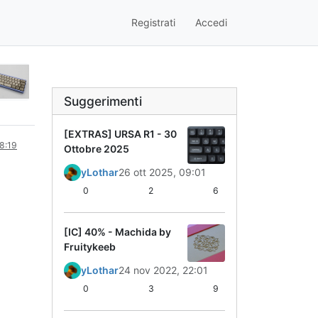
Registrati
Accedi
Suggerimenti
[EXTRAS] URSA R1 - 30
08:19
Ottobre 2025
yLothar
26 ott 2025, 09:01
0
2
6
[IC] 40% - Machida by
Fruitykeeb
yLothar
24 nov 2022, 22:01
0
3
9